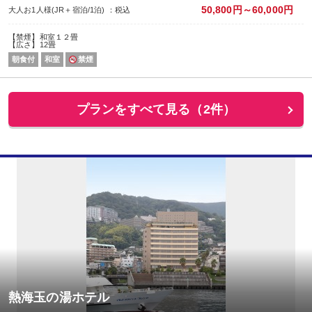
50,800円～60,000円
大人お1人様(JR＋宿泊/1泊) ：税込
【禁煙】和室１２畳
【広さ】12畳
朝食付
和室
禁煙
プランをすべて見る（2件）
熱海玉の湯ホテル