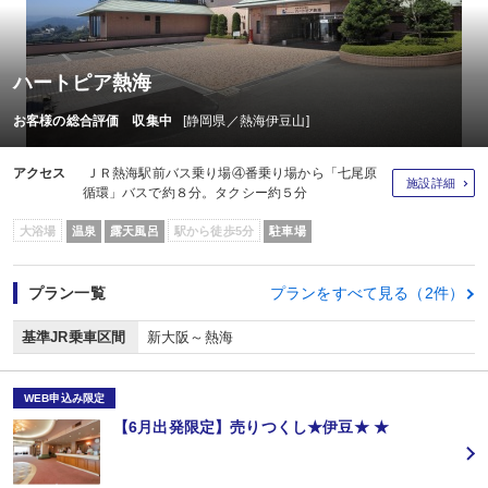
ハートピア熱海
お客様の総合評価 収集中
[静岡県／熱海伊豆山]
アクセス
ＪＲ熱海駅前バス乗り場④番乗り場から「七尾原
施設詳細
循環」バスで約８分。タクシー約５分
大浴場
温泉
露天風呂
駅から徒歩5分
駐車場
プラン一覧
プランをすべて見る（2件）
基準JR乗車区間
新大阪～熱海
WEB申込み限定
【6月出発限定】売りつくし★伊豆★ ★