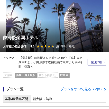
熱海後楽園ホテル
[静岡県／熱海]
お客様の総合評価 4.5
アクセス
【最寄駅】熱海駅より送迎バス10分 【車】東名
厚木ICより小田原厚木道路経由で東京より約2時
施設詳細
間で熱海へ
大浴場
温泉
露天風呂
駅から徒歩5分
駐車場
プラン一覧
プランをすべて見る（2件）
基準JR乗車区間
新大阪～熱海