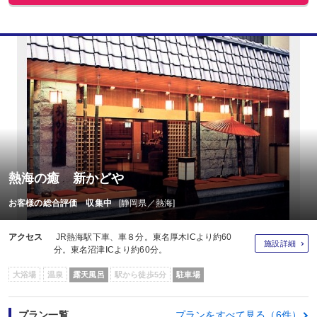
熱海の癒 新かどや
お客様の総合評価 収集中
[静岡県／熱海]
アクセス
JR熱海駅下車、車８分。東名厚木ICより約60
施設詳細
分。東名沼津ICより約60分。
大浴場
温泉
露天風呂
駅から徒歩5分
駐車場
プラン一覧
プランをすべて見る（6件）