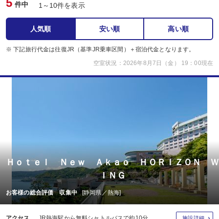
5
件中
1～10件を表示
人気順
安い順
高い順
※ 下記旅行代金は往復JR（基準JR乗車区間）＋宿泊代金となります。
空室状況：2026年8月7日（金） 19：00現在
Ｈｏｔｅｌ Ｎｅｗ Ａｋａｏ ＨＯＲＩＺＯＮ Ｗ
ＩＮＧ
お客様の総合評価 収集中
[静岡県／熱海]
アクセス
JR熱海駅から無料シャトルバスで約10分。
施設詳細