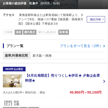
お客様の総合評価 収集中
[静岡県／熱海]
アクセス
東海道新幹線または東海道線にて熱海駅より、タ
クシーで6分、路線バス7番線【後楽園・熱海港方
施設詳細
面】【親水公園】下車徒歩1分
大浴場
温泉
露天風呂
駅から徒歩5分
駐車場
プラン一覧
プランをすべて見る（2件）
基準JR乗車区間
新大阪～熱海
WEB申込み限定
【6月出発限定】売りつくし★伊豆★ 夕食は会席
料理★
45,900円～55,100円
大人お1人様(JR＋宿泊/1泊) ：税込
【禁煙】和室
【広さ】10畳