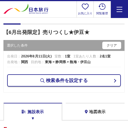
お気に入り
閲覧履歴
【6月出発限定】売りつくし★伊豆★
選択した条件
クリア
出発日：
2026年8月11日(火)
室数：
1室
1室あたり人数：
2名1室
出発地：
関西
目的地：
東海 > 静岡県 > 熱海・伊豆山
検索条件を設定する
施設表示
地図表示