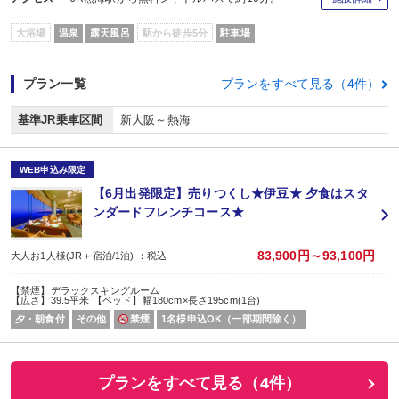
大浴場
温泉
露天風呂
駅から徒歩5分
駐車場
プラン一覧
プランをすべて見る（4件）
基準JR乗車区間
新大阪～熱海
WEB申込み限定
【6月出発限定】売りつくし★伊豆★ 夕食はスタ
ンダードフレンチコース★
83,900円～93,100円
大人お1人様(JR＋宿泊/1泊) ：税込
【禁煙】デラックスキングルーム
【広さ】39.5平米 【ベッド】幅180cm×長さ195cm(1台)
夕・朝食付
その他
禁煙
1名様申込OK（一部期間除く）
プランをすべて見る（4件）