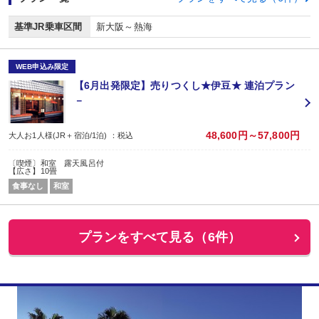
基準JR乗車区間
新大阪～熱海
WEB申込み限定
【6月出発限定】売りつくし★伊豆★ 連泊プラン
－
48,600円～57,800円
大人お1人様(JR＋宿泊/1泊) ：税込
〔喫煙〕和室 露天風呂付
【広さ】10畳
食事なし
和室
プランをすべて見る（6件）