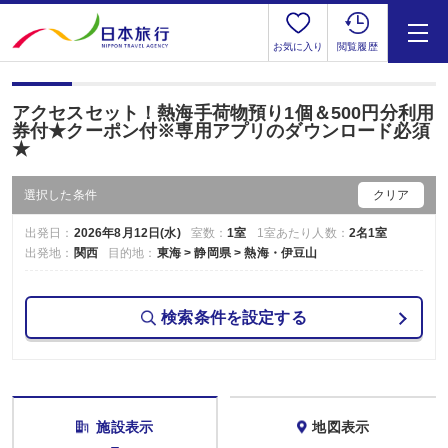
お気に入り
閲覧履歴
アクセスセット！熱海手荷物預り1個＆500円分利用
券付★クーポン付※専用アプリのダウンロード必須
★
選択した条件
クリア
出発日：
2026年8月12日(水)
室数：
1室
1室あたり人数：
2名1室
出発地：
関西
目的地：
東海 > 静岡県 > 熱海・伊豆山
検索条件を設定する
施設表示
地図表示