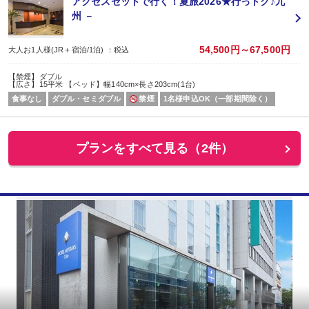
アクセスセットで行く！夏旅2026★行っトク♪九
州 －
54,500円～67,500円
大人お1人様(JR＋宿泊/1泊) ：税込
【禁煙】ダブル
【広さ】15平米 【ベッド】幅140cm×長さ203cm(1台)
食事なし
ダブル・セミダブル
禁煙
1名様申込OK（一部期間除く）
プランをすべて見る（2件）