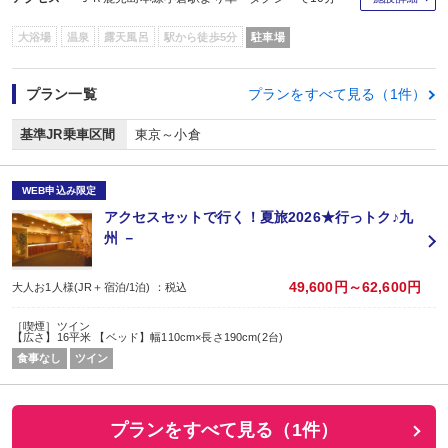
大浴場
温泉
露天風呂
駅から徒歩5分
駐車場
プラン一覧
プランをすべて見る（1件）
基準JR乗車区間
東京～小倉
WEB申込み限定
アクセスセットで行く！夏旅2026★行っトク♪九
州 －
49,600円～62,600円
大人お1人様(JR＋宿泊/1泊) ：税込
［喫煙］ツイン
【広さ】16平米 【ベッド】幅110cm×長さ190cm(2台)
食事なし
ツイン
プランをすべて見る（1件）