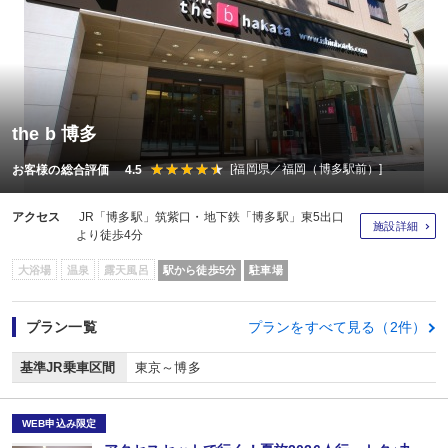
the b 博多
[福岡県／福岡（博多駅前）]
お客様の総合評価 4.5
アクセス
JR「博多駅」筑紫口・地下鉄「博多駅」東5出口
施設詳細
より徒歩4分
大浴場
温泉
露天風呂
駅から徒歩5分
駐車場
プラン一覧
プランをすべて見る（2件）
基準JR乗車区間
東京～博多
WEB申込み限定