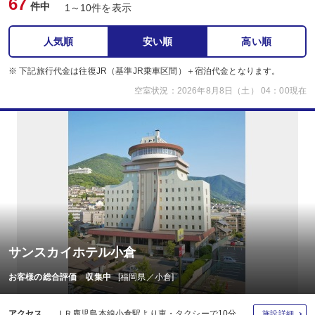
67
件中
1～10件を表示
人気順
安い順
高い順
※ 下記旅行代金は往復JR（基準JR乗車区間）＋宿泊代金となります。
空室状況：2026年8月8日（土） 04：00現在
サンスカイホテル小倉
お客様の総合評価 収集中
[福岡県／小倉]
アクセス
ＪＲ鹿児島本線小倉駅より車・タクシーで10分
施設詳細