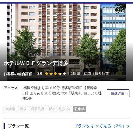
ホテルＷＢＦグランデ博多
[福岡県／福岡（博多駅前）]
お客様の総合評価 3.5
アクセス
福岡空港より車で10分 博多駅筑紫口【新幹線
口】より徒歩10分/西鉄バス「駅東3丁目」より徒
施設詳細
歩1分
大浴場
温泉
露天風呂
駅から徒歩5分
駐車場
プラン一覧
プランをすべて見る（2件）