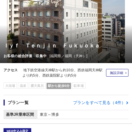
ｌｙｆ Ｔｅｎｊｉｎ Ｆｕｋｕｏｋａ
お客様の総合評価 収集中
[福岡県／福岡（天神）]
アクセス
地下鉄空港線天神駅から約10分、西鉄福岡天神駅
施設詳細
より約5分、西鉄薬院駅より約5分
大浴場
温泉
露天風呂
駅から徒歩5分
駐車場
プラン一覧
プランをすべて見る（4件）
基準JR乗車区間
東京～博多
WEB申込み限定