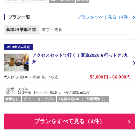
プラン一覧
プランをすべて見る（4件）
基準JR乗車区間
東京～博多
WEB申込み限定
アクセスセットで行く！夏旅2026★行っトク♪九
州 －
53,000円～66,000円
大人お1人様(JR＋宿泊/1泊) ：税込
［喫煙］ダブル
【広さ】18.2平米 【ベッド】幅154cm×長さ203cm(1台)
食事なし
ダブル・セミダブル
1名様申込OK（一部期間除く）
プランをすべて見る（4件）