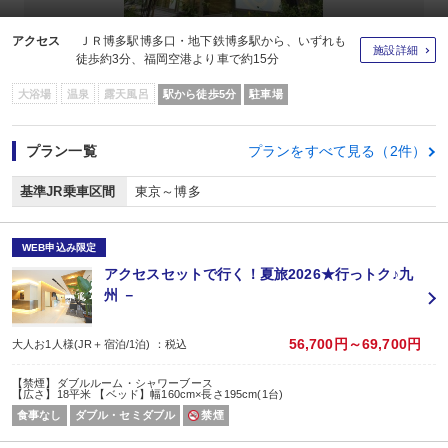
アクセス
ＪＲ博多駅博多口・地下鉄博多駅から、いずれも
施設詳細
徒歩約3分、福岡空港より車で約15分
大浴場
温泉
露天風呂
駅から徒歩5分
駐車場
プラン一覧
プランをすべて見る（2件）
基準JR乗車区間
東京～博多
WEB申込み限定
アクセスセットで行く！夏旅2026★行っトク♪九
州 －
56,700円～69,700円
大人お1人様(JR＋宿泊/1泊) ：税込
【禁煙】ダブルルーム・シャワーブース
【広さ】18平米 【ベッド】幅160cm×長さ195cm(1台)
食事なし
ダブル・セミダブル
禁煙