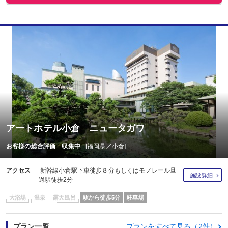
アートホテル小倉 ニュータガワ
お客様の総合評価 収集中
[福岡県／小倉]
アクセス
新幹線小倉駅下車徒歩８分もしくはモノレール旦
施設詳細
過駅徒歩2分
大浴場
温泉
露天風呂
駅から徒歩5分
駐車場
プラン一覧
プランをすべて見る（2件）