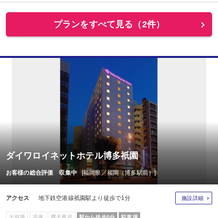
プランをすべて見る（2件）
ダイワロイネットホテル博多祇園
お客様の総合評価 収集中
[福岡県／福岡（博多駅前）]
アクセス
地下鉄空港線祇園駅より徒歩で1分
施設詳細
大浴場
温泉
露天風呂
駅から徒歩5分
駐車場