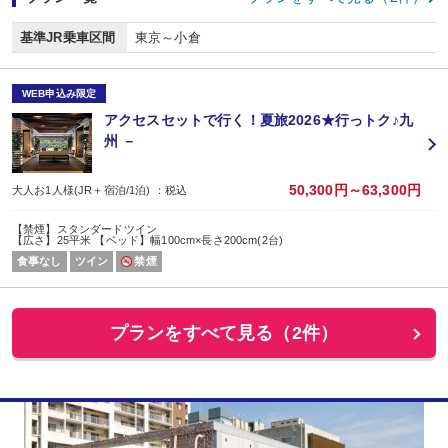
基準JR乗車区間
東京～小倉
WEB申込み限定
アクセスセットで行く！夏旅2026★行っトク♪九
州 －
50,300円～63,300円
大人お1人様(JR＋宿泊/1泊) ：税込
【禁煙】スタンダードツイン
【広さ】25平米 【ベッド】幅100cm×長さ200cm(2台)
食事なし
ツイン
禁煙
プランをすべて見る（2件）