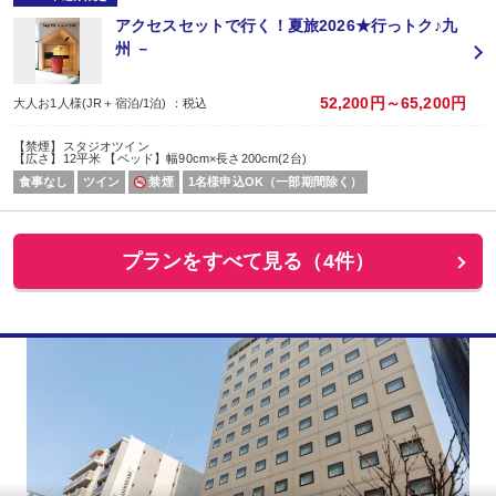
アクセスセットで行く！夏旅2026★行っトク♪九
州 －
52,200円～65,200円
大人お1人様(JR＋宿泊/1泊) ：税込
【禁煙】スタジオツイン
【広さ】12平米 【ベッド】幅90cm×長さ200cm(2台)
食事なし
ツイン
禁煙
1名様申込OK（一部期間除く）
プランをすべて見る（4件）