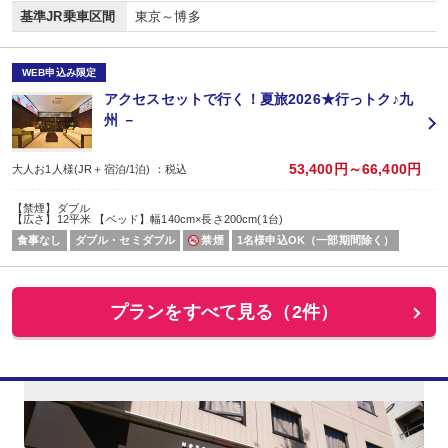
基準JR乗車区間
東京～博多
WEB申込み限定
アクセスセットで行く！夏旅2026★行っトク♪九
州 －
53,400円～66,400円
大人お1人様(JR＋宿泊/1泊) ：税込
【禁煙】ダブル
【広さ】12平米 【ベッド】幅140cm×長さ200cm(1台)
食事なし
ダブル・セミダブル
禁煙
1名様申込OK（一部期間除く）
プランをすべて見る（2件）