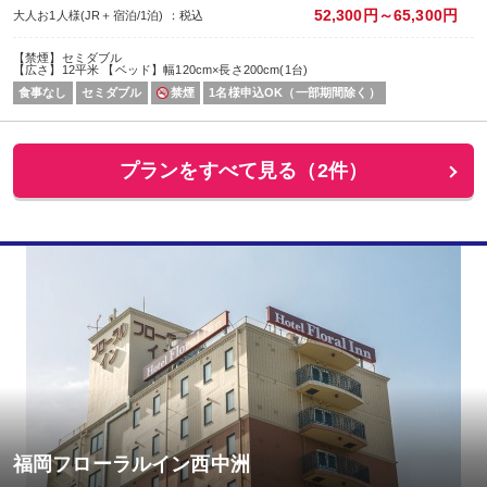
52,300円～65,300円
大人お1人様(JR＋宿泊/1泊) ：税込
【禁煙】セミダブル
【広さ】12平米 【ベッド】幅120cm×長さ200cm(1台)
食事なし
セミダブル
禁煙
1名様申込OK（一部期間除く）
プランをすべて見る（2件）
福岡フローラルイン西中洲