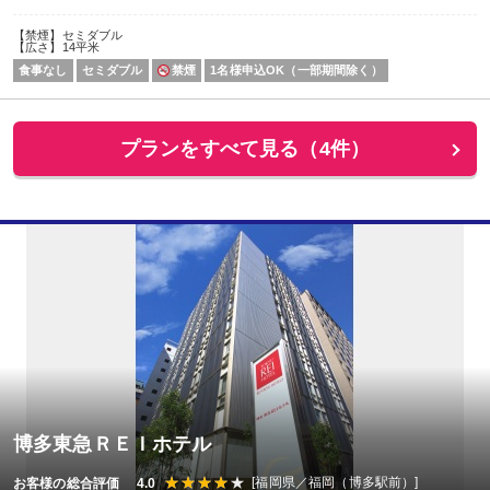
【禁煙】セミダブル
【広さ】14平米
食事なし
セミダブル
禁煙
1名様申込OK（一部期間除く）
プランをすべて見る（4件）
博多東急ＲＥＩホテル
[福岡県／福岡（博多駅前）]
お客様の総合評価 4.0