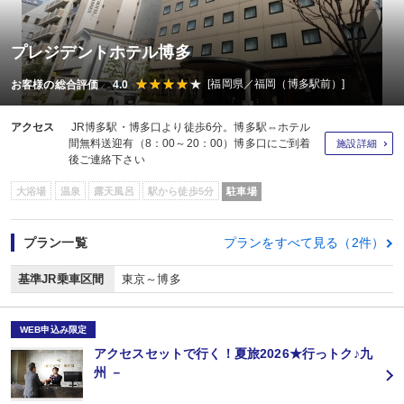
プレジデントホテル博多
[福岡県／福岡（博多駅前）]
お客様の総合評価 4.0
アクセス
JR博多駅・博多口より徒歩6分。博多駅⇔ホテル
間無料送迎有（8：00～20：00）博多口にご到着
施設詳細
後ご連絡下さい
大浴場
温泉
露天風呂
駅から徒歩5分
駐車場
プラン一覧
プランをすべて見る（2件）
基準JR乗車区間
東京～博多
WEB申込み限定
アクセスセットで行く！夏旅2026★行っトク♪九
州 －