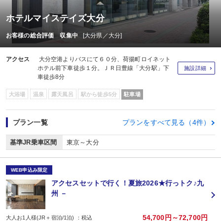
ホテルマイステイズ大分
お客様の総合評価 収集中
[大分県／大分]
アクセス
大分空港よりバスにて６０分、荷揚町ロイネット
ホテル前下車徒歩１分。ＪＲ日豊線「大分駅」下
施設詳細
車徒歩8分
大浴場
温泉
露天風呂
駅から徒歩5分
駐車場
プラン一覧
プランをすべて見る（4件）
基準JR乗車区間
東京～大分
WEB申込み限定
アクセスセットで行く！夏旅2026★行っトク♪九
州 －
54,700円～72,700円
大人お1人様(JR＋宿泊/1泊) ：税込