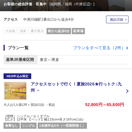
お客様の総合評価 収集中
[福岡県／福岡（中洲近辺）]
アクセス
中洲川端駅1番出口から徒歩4分
施設詳細
大浴場
温泉
露天風呂
駅から徒歩5分
駐車場
プラン一覧
プランをすべて見る（2件）
基準JR乗車区間
東京～博多
WEB申込み限定
アクセスセットで行く！夏旅2026★行っトク♪九
州 －
52,800円～65,800円
大人お1人様(JR＋宿泊/1泊) ：税込
［喫煙］シングル／セミダブル
【広さ】12平米 【ベッド】幅123cm×長さ197cm(1台)
食事なし
シングル
1名様申込OK（一部期間除く）