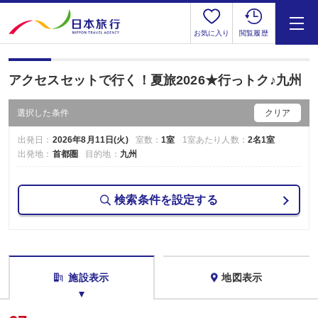
お気に入り
閲覧履歴
アクセスセットで行く！夏旅2026★行っトク♪九州
選択した条件
クリア
出発日：
2026年8月11日(火)
室数：
1室
1室あたり人数：
2名1室
出発地：
首都圏
目的地：
九州
検索条件を設定する
施設表示
地図表示