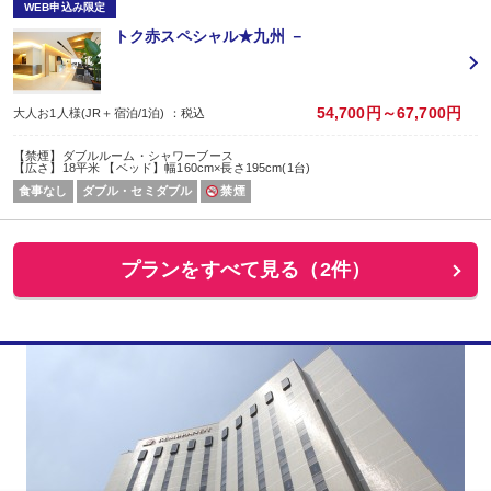
WEB申込み限定
トク赤スペシャル★九州 －
54,700円～67,700円
大人お1人様(JR＋宿泊/1泊) ：税込
【禁煙】ダブルルーム・シャワーブース
【広さ】18平米 【ベッド】幅160cm×長さ195cm(1台)
食事なし
ダブル・セミダブル
禁煙
プランをすべて見る（2件）