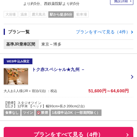
施設詳細
より約5分、西鉄薬院駅より約5分
大浴場
温泉
露天風呂
駅から徒歩5分
駐車場
プラン一覧
プランをすべて見る（4件）
基準JR乗車区間
東京～博多
WEB申込み限定
トク赤スペシャル★九州 －
51,600円～64,600円
大人お1人様(JR＋宿泊/1泊) ：税込
【禁煙】スタジオツイン
【広さ】12平米 【ベッド】幅90cm×長さ200cm(2台)
食事なし
ツイン
禁煙
1名様申込OK（一部期間除く）
プランをすべて見る（4件）