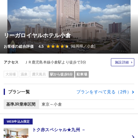
リーガロイヤルホテル小倉
[福岡県／小倉]
お客様の総合評価 4.5
アクセス
ＪＲ鹿児島本線小倉駅より徒歩で3分
施設詳細
大浴場
温泉
露天風呂
駅から徒歩5分
駐車場
プラン一覧
プランをすべて見る（2件）
基準JR乗車区間
東京～小倉
WEB申込み限定
トク赤スペシャル★九州 －