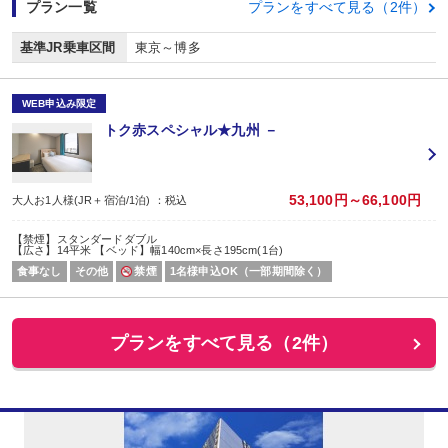
プラン一覧
プランをすべて見る（2件）
基準JR乗車区間
東京～博多
WEB申込み限定
トク赤スペシャル★九州 －
53,100円～66,100円
大人お1人様(JR＋宿泊/1泊) ：税込
【禁煙】スタンダードダブル
【広さ】14平米 【ベッド】幅140cm×長さ195cm(1台)
食事なし
その他
禁煙
1名様申込OK（一部期間除く）
プランをすべて見る（2件）