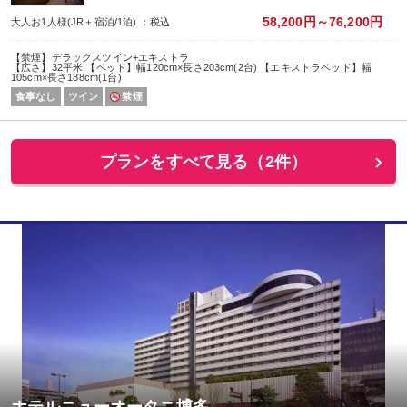
58,200円～76,200円
大人お1人様(JR＋宿泊/1泊) ：税込
【禁煙】デラックスツイン+エキストラ
【広さ】32平米 【ベッド】幅120cm×長さ203cm(2台) 【エキストラベッド】幅
105cm×長さ188cm(1台)
食事なし
ツイン
禁煙
プランをすべて見る（2件）