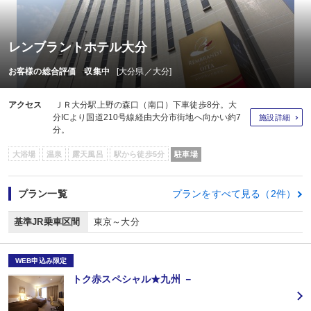
レンブラントホテル大分
お客様の総合評価 収集中
[大分県／大分]
アクセス
ＪＲ大分駅上野の森口（南口）下車徒歩8分。大
分ICより国道210号線経由大分市街地へ向かい約7
施設詳細
分。
大浴場
温泉
露天風呂
駅から徒歩5分
駐車場
プラン一覧
プランをすべて見る（2件）
基準JR乗車区間
東京～大分
WEB申込み限定
トク赤スペシャル★九州 －