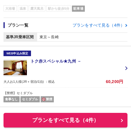
大浴場
温泉
露天風呂
駅から徒歩5分
駐車場
プラン一覧
プランをすべて見る（4件）
基準JR乗車区間
東京～長崎
WEB申込み限定
トク赤スペシャル★九州 －
60,200円
大人お1人様(JR＋宿泊/1泊) ：税込
【禁煙】セミダブル
食事なし
セミダブル
禁煙
プランをすべて見る（4件）