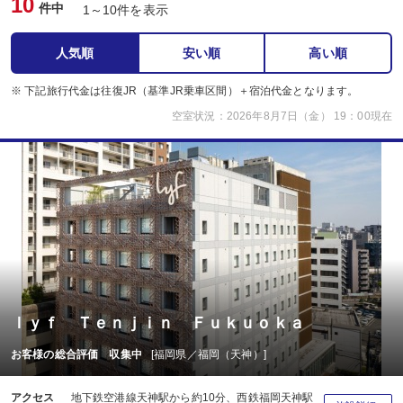
10
件中
1～10件を表示
人気順
安い順
高い順
※ 下記旅行代金は往復JR（基準JR乗車区間）＋宿泊代金となります。
空室状況：2026年8月7日（金） 19：00現在
ｌｙｆ Ｔｅｎｊｉｎ Ｆｕｋｕｏｋａ
お客様の総合評価 収集中
[福岡県／福岡（天神）]
アクセス
地下鉄空港線天神駅から約10分、西鉄福岡天神駅