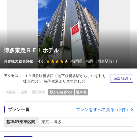
博多東急ＲＥＩホテル
[福岡県／福岡（博多駅前）]
お客様の総合評価 4.0
アクセス
ＪＲ博多駅博多口・地下鉄博多駅から、いずれも
施設詳細
徒歩約3分、福岡空港より車で約15分
大浴場
温泉
露天風呂
駅から徒歩5分
駐車場
プラン一覧
プランをすべて見る（2件）
基準JR乗車区間
東京～博多