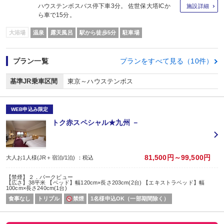
ハウステンボスバス停下車3分。 佐世保大塔ICか
施設詳細
ら車で15分。
大浴場
温泉
露天風呂
駅から徒歩5分
駐車場
プラン一覧
プランをすべて見る（10件）
基準JR乗車区間
東京～ハウステンボス
WEB申込み限定
トク赤スペシャル★九州 －
81,500円～99,500円
大人お1人様(JR＋宿泊/1泊) ：税込
【禁煙】２．パークビュー
【広さ】38平米 【ベッド】幅120cm×長さ203cm(2台) 【エキストラベッド】幅
100cm×長さ240cm(1台)
食事なし
トリプル
禁煙
1名様申込OK（一部期間除く）