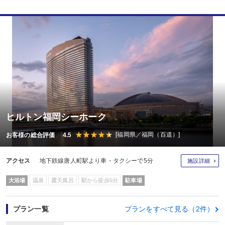
ヒルトン福岡シーホーク
[福岡県／福岡（百道）]
お客様の総合評価 4.5
アクセス
地下鉄線唐人町駅より車・タクシーで5分
施設詳細
大浴場
温泉
露天風呂
駅から徒歩5分
駐車場
プラン一覧
プランをすべて見る（2件）