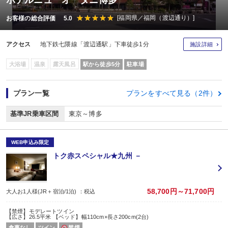
ホテルニューオータニ博多
[福岡県／福岡（渡辺通り）]
お客様の総合評価 5.0
アクセス
地下鉄七隈線「渡辺通駅」下車徒歩1分
施設詳細
大浴場
温泉
露天風呂
駅から徒歩5分
駐車場
プラン一覧
プランをすべて見る（2件）
基準JR乗車区間
東京～博多
WEB申込み限定
トク赤スペシャル★九州 －
58,700円～71,700円
大人お1人様(JR＋宿泊/1泊) ：税込
【禁煙】モデレートツイン
【広さ】26.5平米 【ベッド】幅110cm×長さ200cm(2台)
食事なし
ツイン
禁煙