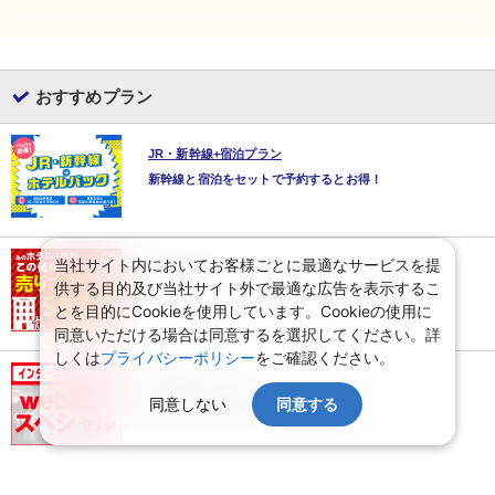
おすすめプラン
JR・新幹線+宿泊プラン
新幹線と宿泊をセットで予約するとお得！
当社サイト内においてお客様ごとに最適なサービスを提
売り尽くしセール
供する目的及び当社サイト外で最適な広告を表示するこ
最後のチャンス♪売り尽くしセールページはこちら！
とを目的にCookieを使用しています。Cookieの使用に
同意いただける場合は同意するを選択してください。詳
しくは
プライバシーポリシー
をご確認ください。
WEBコレクション
同意しない
同意する
最新のWEB限定価格とツアーはここでチェック！