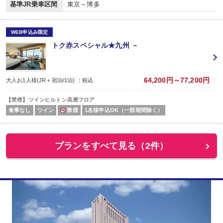
基準JR乗車区間
東京～博多
WEB申込み限定
トク赤スペシャル★九州 －
64,200円～77,200円
大人お1人様(JR＋宿泊/1泊) ：税込
【禁煙】ツインヒルトン高層フロア
食事なし
ツイン
禁煙
1名様申込OK（一部期間除く）
プランをすべて見る（2件）