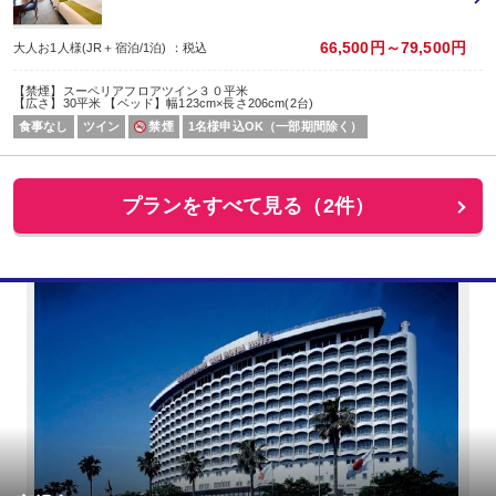
66,500円～79,500円
大人お1人様(JR＋宿泊/1泊) ：税込
【禁煙】スーペリアフロアツイン３０平米
【広さ】30平米 【ベッド】幅123cm×長さ206cm(2台)
食事なし
ツイン
禁煙
1名様申込OK（一部期間除く）
プランをすべて見る（2件）