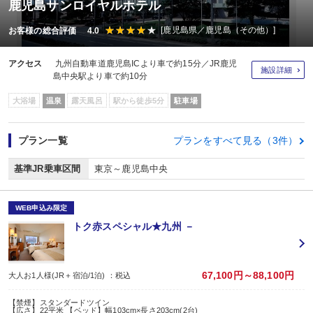
鹿児島サンロイヤルホテル
[鹿児島県／鹿児島（その他）]
お客様の総合評価 4.0
アクセス
九州自動車道鹿児島ICより車で約15分／JR鹿児
施設詳細
島中央駅より車で約10分
大浴場
温泉
露天風呂
駅から徒歩5分
駐車場
プラン一覧
プランをすべて見る（3件）
基準JR乗車区間
東京～鹿児島中央
WEB申込み限定
トク赤スペシャル★九州 －
67,100円～88,100円
大人お1人様(JR＋宿泊/1泊) ：税込
【禁煙】スタンダードツイン
【広さ】22平米 【ベッド】幅103cm×長さ203cm(2台)