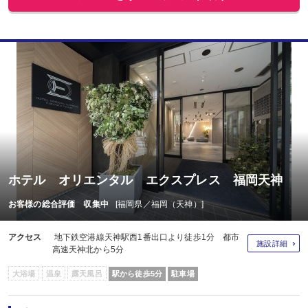
ホテル オリエンタル エクスプレス 福岡天神
お客様の総合評価 収集中
[福岡県／福岡（天神）]
アクセス
地下鉄空港線天神駅西1番出口より徒歩1分 都市
施設詳細
高速天神北から5分
大浴場
温泉
露天風呂
駅から徒歩5分
駐車場