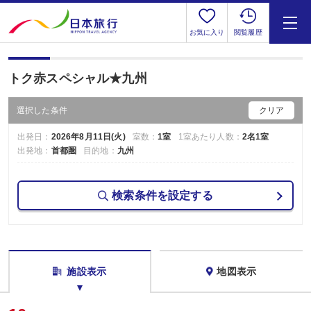
お気に入り
閲覧履歴
トク赤スペシャル★九州
選択した条件
クリア
出発日：
2026年8月11日(火)
室数：
1室
1室あたり人数：
2名1室
出発地：
首都圏
目的地：
九州
検索条件を設定する
施設表示
地図表示