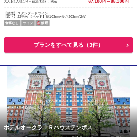
67,100円～88,100円
大人お1人様(JR＋宿泊/1泊) ：税込
【禁煙】スタンダードツイン
【広さ】22平米 【ベッド】幅103cm×長さ203cm(2台)
食事なし
ツイン
禁煙
プランをすべて見る（3件）
ホテルオークラＪＲハウステンボス