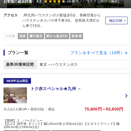
[長崎県／ハウステンボス（園外]
お客様の総合評価 4.5
アクセス
JR九州ハウステンボス駅徒歩5分、長崎空港から
ハウステンボスバス停下車3分。 佐世保大塔ICか
施設詳細
ら車で15分。
大浴場
温泉
露天風呂
駅から徒歩5分
駐車場
プラン一覧
プランをすべて見る（10件）
基準JR乗車区間
東京～ハウステンボス
WEB申込み限定
トク赤スペシャル★九州 －
75,800円～93,800円
大人お1人様(JR＋宿泊/1泊) ：税込
【禁煙】２．パークビュー
【広さ】38平米 【ベッド】幅120cm×長さ203cm(2台) 【エキストラベッド】幅
100cm×長さ240cm(1台)