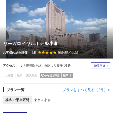
リーガロイヤルホテル小倉
[福岡県／小倉]
お客様の総合評価 4.5
アクセス
ＪＲ鹿児島本線小倉駅より徒歩で3分
施設詳細
大浴場
温泉
露天風呂
駅から徒歩5分
駐車場
プラン一覧
プランをすべて見る（2件）
基準JR乗車区間
東京～小倉