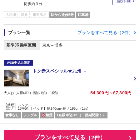
施設詳細
徒歩約３分
大浴場
温泉
露天風呂
駅から徒歩5分
駐車場
プラン一覧
プランをすべて見る（2件）
基準JR乗車区間
東京～博多
WEB申込み限定
トク赤スペシャル★九州 －
54,300円～67,300円
大人お1人様(JR＋宿泊/1泊) ：税込
【禁煙】シングル
【広さ】13平米 【ベッド】幅140cm×長さ195cm(1台)
食事なし
シングル
禁煙
1名様申込OK（一部期間除く）
プランをすべて見る（2件）