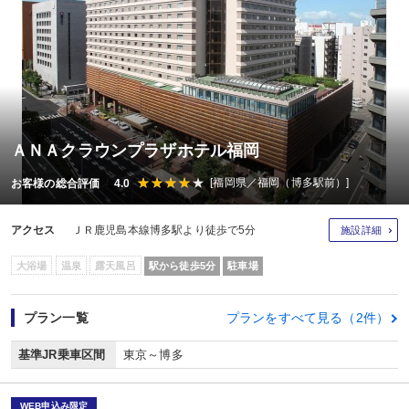
ＡＮＡクラウンプラザホテル福岡
[福岡県／福岡（博多駅前）]
お客様の総合評価 4.0
アクセス
ＪＲ鹿児島本線博多駅より徒歩で5分
施設詳細
大浴場
温泉
露天風呂
駅から徒歩5分
駐車場
プラン一覧
プランをすべて見る（2件）
基準JR乗車区間
東京～博多
WEB申込み限定