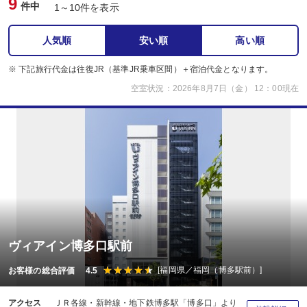
9
件中
1～10件を表示
人気順
安い順
高い順
※ 下記旅行代金は往復JR（基準JR乗車区間）＋宿泊代金となります。
空室状況：2026年8月7日（金） 12：00現在
ヴィアイン博多口駅前
[福岡県／福岡（博多駅前）]
お客様の総合評価 4.5
アクセス
ＪＲ各線・新幹線・地下鉄博多駅「博多口」より