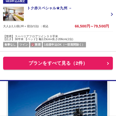
WEB申込み限定
トク赤スペシャル★九州 －
66,500円～79,500円
大人お1人様(JR＋宿泊/1泊) ：税込
【禁煙】スーペリアフロアツイン３０平米
【広さ】30平米 【ベッド】幅123cm×長さ206cm(2台)
食事なし
ツイン
禁煙
1名様申込OK（一部期間除く）
プランをすべて見る（2件）