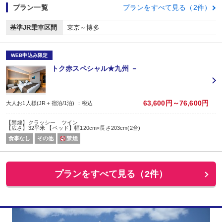
プラン一覧
プランをすべて見る（2件）
基準JR乗車区間
東京～博多
WEB申込み限定
トク赤スペシャル★九州 －
63,600円～76,600円
大人お1人様(JR＋宿泊/1泊) ：税込
【禁煙】クラッシー ツイン
【広さ】32平米 【ベッド】幅120cm×長さ203cm(2台)
食事なし
その他
禁煙
プランをすべて見る（2件）