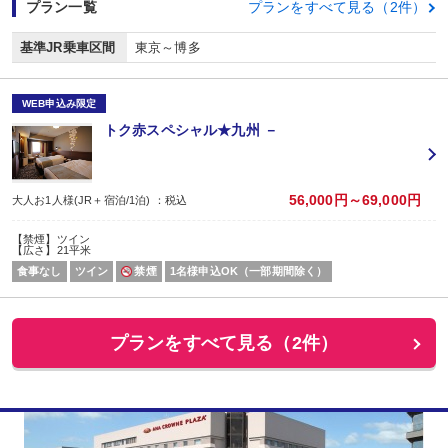
プラン一覧
プランをすべて見る（2件）
基準JR乗車区間
東京～博多
WEB申込み限定
トク赤スペシャル★九州 －
56,000円～69,000円
大人お1人様(JR＋宿泊/1泊) ：税込
【禁煙】ツイン
【広さ】21平米
食事なし
ツイン
禁煙
1名様申込OK（一部期間除く）
プランをすべて見る（2件）