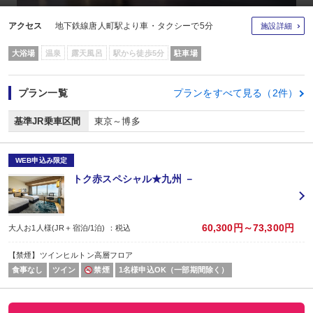
アクセス
地下鉄線唐人町駅より車・タクシーで5分
施設詳細
大浴場
温泉
露天風呂
駅から徒歩5分
駐車場
プラン一覧
プランをすべて見る（2件）
基準JR乗車区間
東京～博多
WEB申込み限定
トク赤スペシャル★九州 －
60,300円～73,300円
大人お1人様(JR＋宿泊/1泊) ：税込
【禁煙】ツインヒルトン高層フロア
食事なし
ツイン
禁煙
1名様申込OK（一部期間除く）