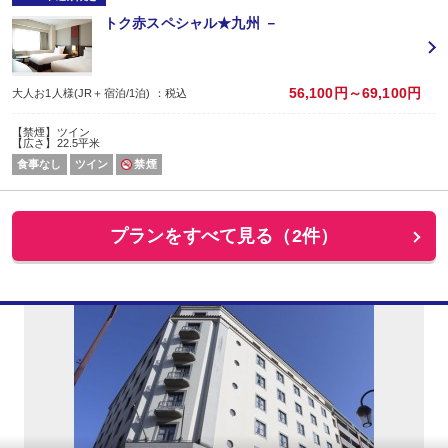
トク赤スペシャル★九州 －
56,100円～69,100円
大人お1人様(JR＋宿泊/1泊) ：税込
【禁煙】ツイン
【広さ】22.5平米
食事なし
ツイン
禁煙
プランをすべて見る（2件）