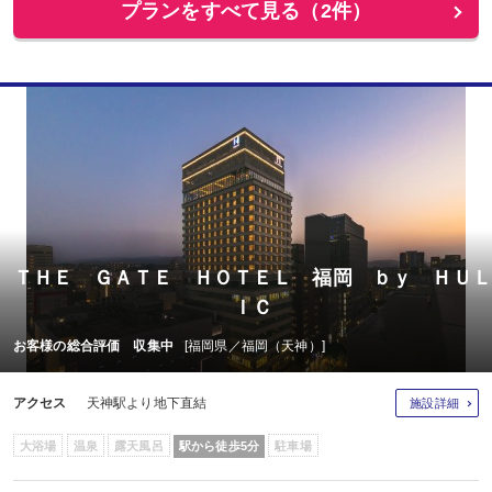
プランをすべて見る（2件）
ＴＨＥ ＧＡＴＥ ＨＯＴＥＬ 福岡 ｂｙ ＨＵＬ
ＩＣ
お客様の総合評価 収集中
[福岡県／福岡（天神）]
アクセス
天神駅より地下直結
施設詳細
大浴場
温泉
露天風呂
駅から徒歩5分
駐車場