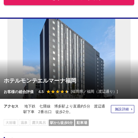
ホテルモンテエルマーナ福岡
[福岡県／福岡（渡辺通り）]
お客様の総合評価 4.5
アクセス
地下鉄 七隈線 博多駅より直通約5分 渡辺通
施設詳細
駅下車 2番出口 徒歩2分。
大浴場
温泉
露天風呂
駅から徒歩5分
駐車場