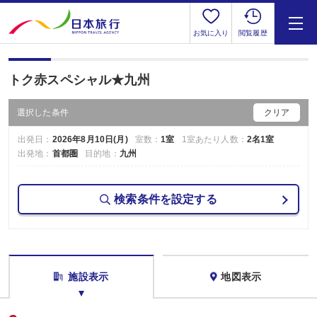
お気に入り
閲覧履歴
トク赤スペシャル★九州
選択した条件
クリア
出発日：
2026年8月10日(月)
室数：
1室
1室あたり人数：
2名1室
出発地：
首都圏
目的地：
九州
検索条件を設定する
施設表示
地図表示