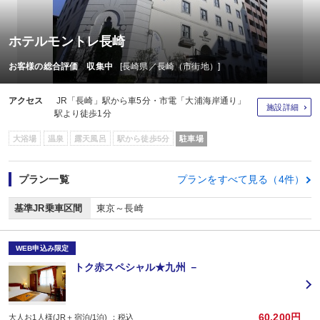
ホテルモントレ長崎
お客様の総合評価 収集中
[長崎県／長崎（市街地）]
アクセス
JR「長崎」駅から車5分・市電「大浦海岸通り」
施設詳細
駅より徒歩1分
大浴場
温泉
露天風呂
駅から徒歩5分
駐車場
プラン一覧
プランをすべて見る（4件）
基準JR乗車区間
東京～長崎
WEB申込み限定
トク赤スペシャル★九州 －
60,200円
大人お1人様(JR＋宿泊/1泊) ：税込