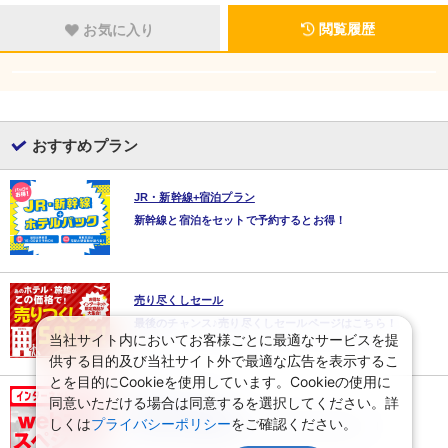
閲覧履歴
お気に入り
おすすめプラン
JR・新幹線+宿泊プラン
新幹線と宿泊をセットで予約するとお得！
売り尽くしセール
最後のチャンス♪売り尽くしセールページはこちら！
当社サイト内においてお客様ごとに最適なサービスを提
供する目的及び当社サイト外で最適な広告を表示するこ
とを目的にCookieを使用しています。Cookieの使用に
同意いただける場合は同意するを選択してください。詳
WEBコレクション
しくは
プライバシーポリシー
をご確認ください。
最新のWEB限定価格とツアーはここでチェック！