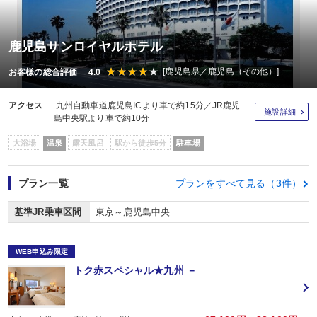
鹿児島サンロイヤルホテル
[鹿児島県／鹿児島（その他）]
お客様の総合評価 4.0
アクセス
九州自動車道鹿児島ICより車で約15分／JR鹿児
施設詳細
島中央駅より車で約10分
大浴場
温泉
露天風呂
駅から徒歩5分
駐車場
プラン一覧
プランをすべて見る（3件）
基準JR乗車区間
東京～鹿児島中央
WEB申込み限定
トク赤スペシャル★九州 －