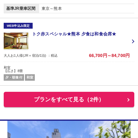
基準JR乗車区間
東京～熊本
WEB申込み限定
トク赤スペシャル★熊本 夕食は和食会席★
66,700円～84,700円
大人お1人様(JR＋宿泊/1泊) ：税込
和室
【広さ】8畳
夕・朝食付
和室
プランをすべて見る（2件）