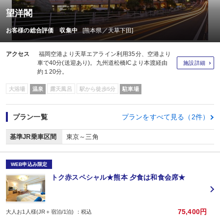
望洋閣
お客様の総合評価 収集中
[熊本県／天草下田]
アクセス
福岡空港より天草エアライン利用35分、空港より
車で40分(送迎あり)。九州道松橋ICより本渡経由
施設詳細
約１20分。
大浴場
温泉
露天風呂
駅から徒歩5分
駐車場
プラン一覧
プランをすべて見る（2件）
基準JR乗車区間
東京～三角
WEB申込み限定
トク赤スペシャル★熊本 夕食は和食会席★
75,400円
大人お1人様(JR＋宿泊/1泊) ：税込