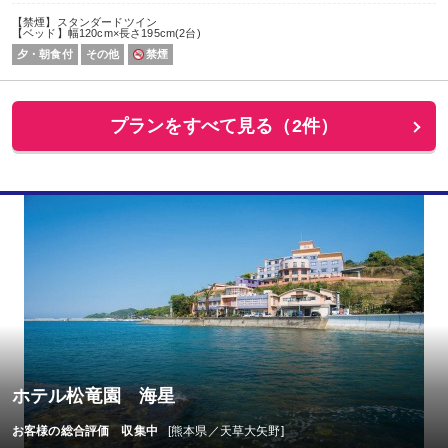
【禁煙】スタンダードツイン
【ベッド】幅120cm×長さ195cm(2台)
夕・朝食付
その他
禁煙
プランをすべて見る（2件）
ホテル松竜園 海星
お客様の総合評価 収集中
[熊本県／天草大矢野]