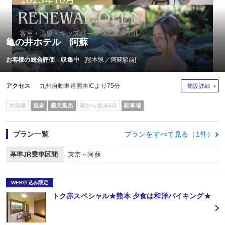
亀の井ホテル 阿蘇
お客様の総合評価 収集中
[熊本県／阿蘇駅前]
アクセス
九州自動車道熊本ICより75分
施設詳細
大浴場
温泉
露天風呂
駅から徒歩5分
駐車場
プラン一覧
プランをすべて見る（1件）
基準JR乗車区間
東京～阿蘇
WEB申込み限定
トク赤スペシャル★熊本 夕食は和洋バイキング★