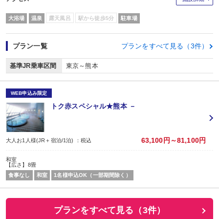
大浴場
温泉
露天風呂
駅から徒歩5分
駐車場
プラン一覧
プランをすべて見る（3件）
基準JR乗車区間
東京～熊本
WEB申込み限定
トク赤スペシャル★熊本 －
63,100円～81,100円
大人お1人様(JR＋宿泊/1泊) ：税込
和室
【広さ】8畳
食事なし
和室
1名様申込OK（一部期間除く）
プランをすべて見る（3件）