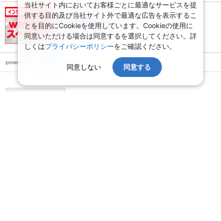
当社サイト内においてお客様ごとに最適なサービスを提
供する目的及び当社サイト外で最適な広告を表示するこ
WEBコレクション
とを目的にCookieを使用しています。Cookieの使用に
最新のWEB限定価格とツアーはここでチェック！
同意いただける場合は同意するを選択してください。詳
しくは
プライバシーポリシー
をご確認ください。
同意しない
同意する
ページ上部へ
会社情報
プライバシーポリシー
旅行業登録票・約款
規約集
旅行条件書
サイトマップ
システムメンテナンスのお知らせ
お申込みまでの手順
変更・取消のご案内
よくある質問
予約確認・変更