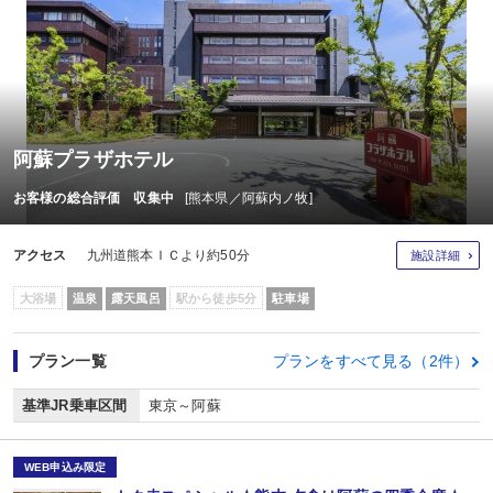
阿蘇プラザホテル
お客様の総合評価 収集中
[熊本県／阿蘇内ノ牧]
アクセス
九州道熊本ＩＣより約50分
施設詳細
大浴場
温泉
露天風呂
駅から徒歩5分
駐車場
プラン一覧
プランをすべて見る（2件）
基準JR乗車区間
東京～阿蘇
WEB申込み限定