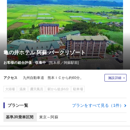
亀の井ホテル 阿蘇 パークリゾート
お客様の総合評価 収集中
[熊本県／阿蘇駅前]
アクセス
九州自動車道 熊本ＩＣから約60分。
施設詳細
大浴場
温泉
露天風呂
駅から徒歩5分
駐車場
プラン一覧
プランをすべて見る（1件）
基準JR乗車区間
東京～阿蘇