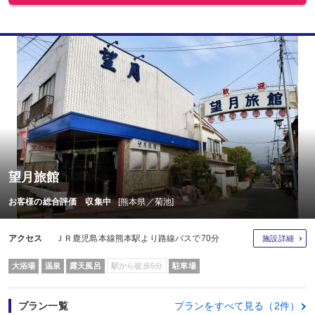
望月旅館
お客様の総合評価 収集中
[熊本県／菊池]
アクセス
ＪＲ鹿児島本線熊本駅より路線バスで70分
施設詳細
大浴場
温泉
露天風呂
駅から徒歩5分
駐車場
プラン一覧
プランをすべて見る（2件）