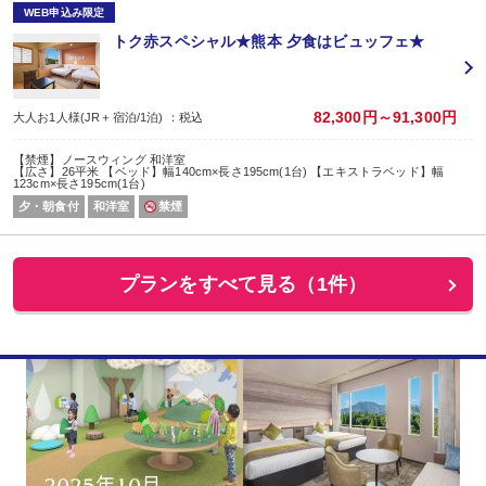
WEB申込み限定
トク赤スペシャル★熊本 夕食はビュッフェ★
82,300円～91,300円
大人お1人様(JR＋宿泊/1泊) ：税込
【禁煙】ノースウィング 和洋室
【広さ】26平米 【ベッド】幅140cm×長さ195cm(1台) 【エキストラベッド】幅
123cm×長さ195cm(1台)
夕・朝食付
和洋室
禁煙
プランをすべて見る（1件）