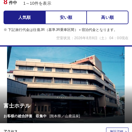
8
件中
1～10件を表示
人気順
安い順
高い順
※ 下記旅行代金は往復JR（基準JR乗車区間）＋宿泊代金となります。
空室状況：2026年8月8日（土） 04：00現在
富士ホテル
お客様の総合評価 収集中
[熊本県／山鹿温泉]
アクセス
施設詳細