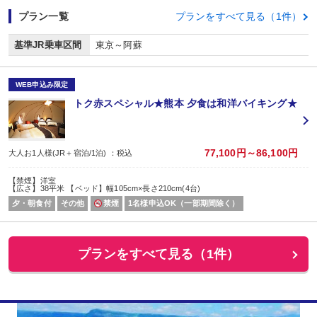
プラン一覧
プランをすべて見る（1件）
基準JR乗車区間
東京～阿蘇
WEB申込み限定
トク赤スペシャル★熊本 夕食は和洋バイキング★
77,100円～86,100円
大人お1人様(JR＋宿泊/1泊) ：税込
【禁煙】洋室
【広さ】38平米 【ベッド】幅105cm×長さ210cm(4台)
夕・朝食付
その他
禁煙
1名様申込OK（一部期間除く）
プランをすべて見る（1件）