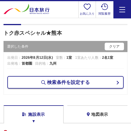
お気に入り
閲覧履歴
トク赤スペシャル★熊本
選択した条件
クリア
出発日：
2026年8月12日(水)
室数：
1室
1室あたり人数：
2名1室
出発地：
首都圏
目的地：
九州
検索条件を設定する
施設表示
地図表示