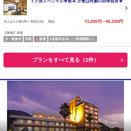
トク赤スペシャル★熊本 夕食は阿蘇の四季会席★
73,200円～82,200円
大人お1人様(JR＋宿泊/1泊) ：税込
【禁煙】和室
夕・朝食付
和室
禁煙
1名様申込OK（一部期間除く）
プランをすべて見る（2件）