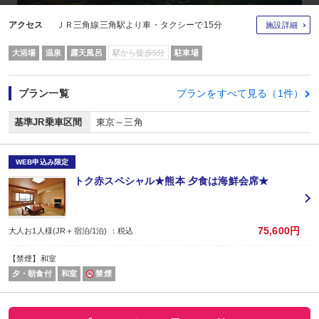
アクセス
ＪＲ三角線三角駅より車・タクシーで15分
施設詳細
大浴場
温泉
露天風呂
駅から徒歩5分
駐車場
プラン一覧
プランをすべて見る（1件）
基準JR乗車区間
東京～三角
WEB申込み限定
トク赤スペシャル★熊本 夕食は海鮮会席★
75,600円
大人お1人様(JR＋宿泊/1泊) ：税込
【禁煙】和室
夕・朝食付
和室
禁煙