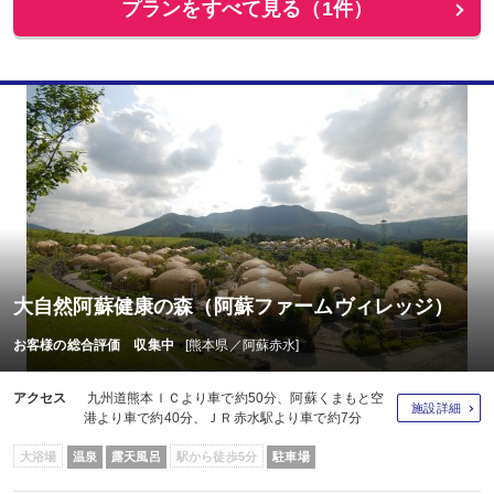
プランをすべて見る（1件）
大自然阿蘇健康の森（阿蘇ファームヴィレッジ）
お客様の総合評価 収集中
[熊本県／阿蘇赤水]
アクセス
九州道熊本ＩＣより車で約50分、阿蘇くまもと空
施設詳細
港より車で約40分、ＪＲ赤水駅より車で約7分
大浴場
温泉
露天風呂
駅から徒歩5分
駐車場