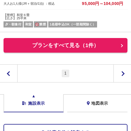
95,000円～104,000円
大人お1人様(JR＋宿泊/1泊) ：税込
【禁煙】和室６畳
【広さ】25平米
夕・朝食付
和室
禁煙
1名様申込OK（一部期間除く）
プランをすべて見る（1件）
1
施設表示
地図表示