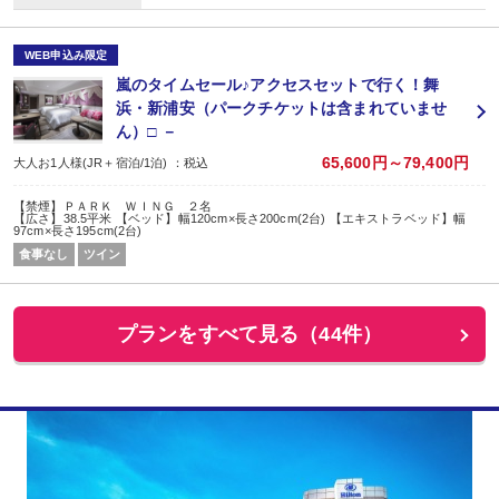
WEB申込み限定
嵐のタイムセール♪アクセスセットで行く！舞
浜・新浦安（パークチケットは含まれていませ
ん）□ －
65,600円～79,400円
大人お1人様(JR＋宿泊/1泊) ：税込
【禁煙】ＰＡＲＫ ＷＩＮＧ ２名
【広さ】38.5平米 【ベッド】幅120cm×長さ200cm(2台) 【エキストラベッド】幅
97cm×長さ195cm(2台)
食事なし
ツイン
プランをすべて見る（44件）