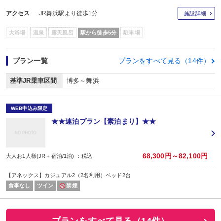
アクセス
JR舞浜駅より徒歩1分
施設詳細
大浴場
温泉
露天風呂
駅から徒歩5分
駐車場
プラン一覧
プランをすべて見る（14件）
基準JR乗車区間
博多～舞浜
WEB申込み限定
★★連泊プラン【素泊まり】★★
68,300円～82,100円
大人お1人様(JR＋宿泊/1泊) ：税込
【アネックス】カジュアル2（2名利用）ベッド2台
食事なし
ツイン
禁煙