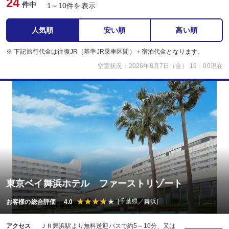
24
件中
1～10件を表示
人気順
安い順
高い順
※ 下記旅行代金は往復JR（基準JR乗車区間）＋宿泊代金となります。
空室状況：2026年8月7日（金） 19：00現在
東京ベイ舞浜ホテル ファーストリゾート
[千葉県／舞浜]
お客様の総合評価 4.0
アクセス
ＪＲ舞浜駅より無料送迎バスで約5～10分、又は