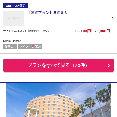
WEB申込み限定
【連泊プラン】素泊まり
66,100円～79,900円
大人お1人様(JR＋宿泊/1泊) ：税込
Room Danran
食事なし
ツイン
禁煙
プランをすべて見る（72件）