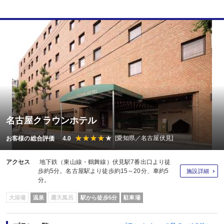
名古屋クラウンホテル
[愛知県／名古屋伏見]
お客様の総合評価 4.0
アクセス
地下鉄（東山線・鶴舞線）伏見駅7番出口より徒
歩約5分。名古屋駅より徒歩約15～20分、車約5
施設詳細
分。
大浴場
温泉
露天風呂
駅から徒歩5分
駐車場