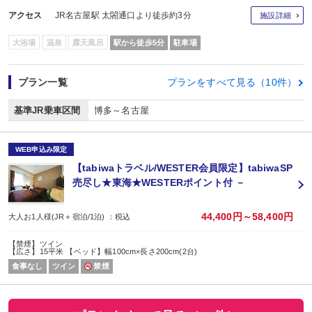
アクセス
JR名古屋駅 太閤通口より徒歩約3分
施設詳細
大浴場
温泉
露天風呂
駅から徒歩5分
駐車場
プラン一覧
プランをすべて見る（10件）
基準JR乗車区間
博多～名古屋
WEB申込み限定
【tabiwaトラベル/WESTER会員限定】tabiwaSP
売尽し★東海★WESTERポイント付 －
44,400円～58,400円
大人お1人様(JR＋宿泊/1泊) ：税込
【禁煙】ツイン
【広さ】15平米 【ベッド】幅100cm×長さ200cm(2台)
食事なし
ツイン
禁煙