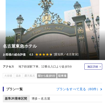
名古屋東急ホテル
[愛知県／名古屋栄]
お客様の総合評価 4.5
アクセス
地下鉄栄駅下車、12番出入口より徒歩5分
施設詳細
大浴場
温泉
露天風呂
駅から徒歩5分
駐車場
プラン一覧
プランをすべて見る（80件）
基準JR乗車区間
博多～名古屋