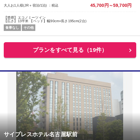
45,700円～59,700円
大人お1人様(JR＋宿泊/1泊) ：税込
【禁煙】エコノミーツイン
【広さ】13平米 【ベッド】幅90cm×長さ195cm(2台)
食事なし
その他
プランをすべて見る（19件）
サイプレスホテル名古屋駅前