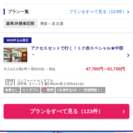
プラン一覧
プランをすべて見る（123件）
基準JR乗車区間
博多～名古屋
WEB申込み限定
アクセスセットで行く！トク赤スペシャル★中部
－
47,700円～61,700円
大人お1人様(JR＋宿泊/1泊) ：税込
【禁煙】コンフォートセミダブル
【広さ】18平米 【ベッド】幅140cm×長さ203cm(1台)
食事なし
セミダブル
禁煙
1名様申込OK（一部期間除く）
プランをすべて見る（123件）