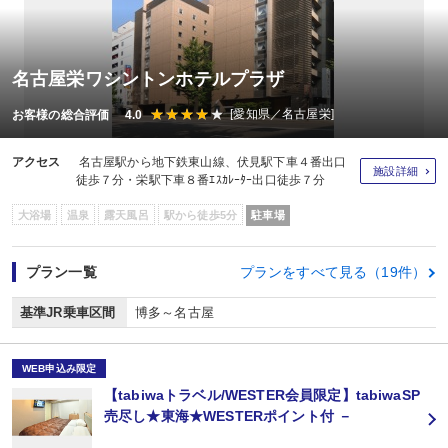
名古屋栄ワシントンホテルプラザ
[愛知県／名古屋栄]
お客様の総合評価 4.0
アクセス
名古屋駅から地下鉄東山線、伏見駅下車４番出口
施設詳細
徒歩７分・栄駅下車８番ｴｽｶﾚｰﾀｰ出口徒歩７分
大浴場
温泉
露天風呂
駅から徒歩5分
駐車場
プラン一覧
プランをすべて見る（19件）
基準JR乗車区間
博多～名古屋
WEB申込み限定
【tabiwaトラベル/WESTER会員限定】tabiwaSP
売尽し★東海★WESTERポイント付 －