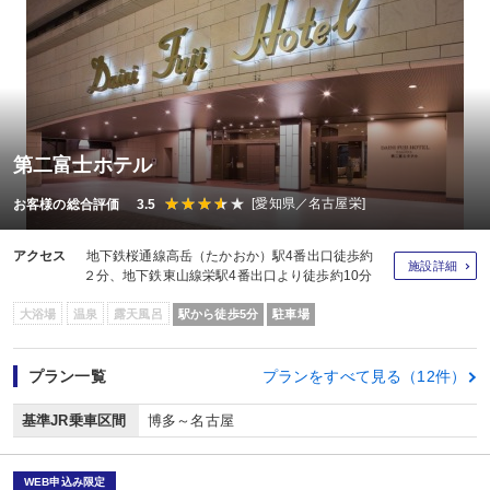
第二富士ホテル
[愛知県／名古屋栄]
お客様の総合評価 3.5
アクセス
地下鉄桜通線高岳（たかおか）駅4番出口徒歩約
施設詳細
２分、地下鉄東山線栄駅4番出口より徒歩約10分
大浴場
温泉
露天風呂
駅から徒歩5分
駐車場
プラン一覧
プランをすべて見る（12件）
基準JR乗車区間
博多～名古屋
WEB申込み限定