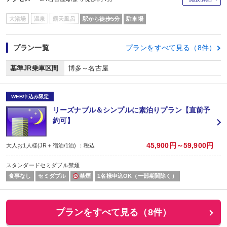
大浴場
温泉
露天風呂
駅から徒歩5分
駐車場
プラン一覧
プランをすべて見る（8件）
基準JR乗車区間
博多～名古屋
WEB申込み限定
リーズナブル＆シンプルに素泊りプラン【直前予
約可】
45,900円～59,900円
大人お1人様(JR＋宿泊/1泊) ：税込
スタンダードセミダブル禁煙
食事なし
セミダブル
禁煙
1名様申込OK（一部期間除く）
プランをすべて見る（8件）