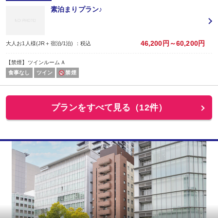
素泊まりプラン♪
46,200円～60,200円
大人お1人様(JR＋宿泊/1泊) ：税込
【禁煙】ツインルームＡ
食事なし
ツイン
禁煙
プランをすべて見る（12件）