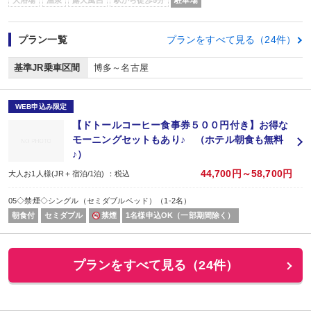
大浴場
温泉
露天風呂
駅から徒歩5分
駐車場
プラン一覧
プランをすべて見る（24件）
基準JR乗車区間
博多～名古屋
WEB申込み限定
【ドトールコーヒー食事券５００円付き】お得な
モーニングセットもあり♪ （ホテル朝食も無料
♪）
44,700円～58,700円
大人お1人様(JR＋宿泊/1泊) ：税込
05◇禁煙◇シングル（セミダブルベッド）（1-2名）
朝食付
セミダブル
禁煙
1名様申込OK（一部期間除く）
プランをすべて見る（24件）