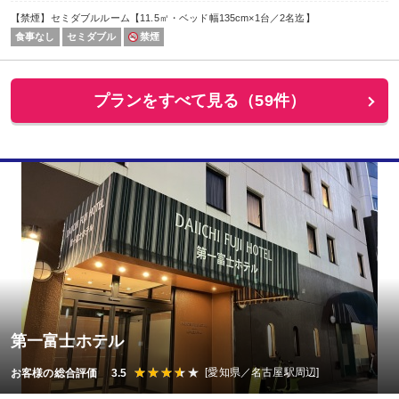
【禁煙】セミダブルルーム【11.5㎡・ベッド幅135cm×1台／2名迄】
食事なし
セミダブル
禁煙
プランをすべて見る（59件）
第一富士ホテル
[愛知県／名古屋駅周辺]
お客様の総合評価 3.5