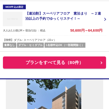
WEB申込み限定
【連泊割】スーペリアフロア 素泊まり ～２連
泊以上の予約でゆっくりステイ！～
50,600円～64,600円
大人お1人様(JR＋宿泊/1泊) ：税込
【喫煙】ダブル- スーペリアフロア（22㎡）
食事なし
ダブル・セミダブル
1名様申込OK（一部期間除く）
プランをすべて見る（80件）