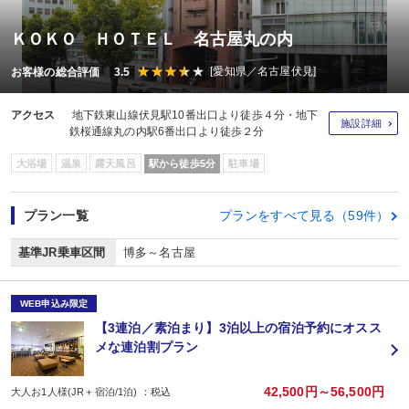
ＫＯＫＯ ＨＯＴＥＬ 名古屋丸の内
[愛知県／名古屋伏見]
お客様の総合評価 3.5
アクセス
地下鉄東山線伏見駅10番出口より徒歩４分・地下
施設詳細
鉄桜通線丸の内駅6番出口より徒歩２分
大浴場
温泉
露天風呂
駅から徒歩5分
駐車場
プラン一覧
プランをすべて見る（59件）
基準JR乗車区間
博多～名古屋
WEB申込み限定
【3連泊／素泊まり】3泊以上の宿泊予約にオスス
メな連泊割プラン
42,500円～56,500円
大人お1人様(JR＋宿泊/1泊) ：税込