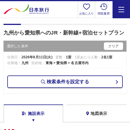
お気に入り
閲覧履歴
九州から愛知県へのJR・新幹線+宿泊セットプラン
選択した条件
クリア
出発日：
2026年8月11日(火)
室数：
1室
1室あたり人数：
2名1室
出発地：
九州
目的地：
東海 > 愛知県 > 名古屋市内
検索条件を設定する
施設表示
地図表示