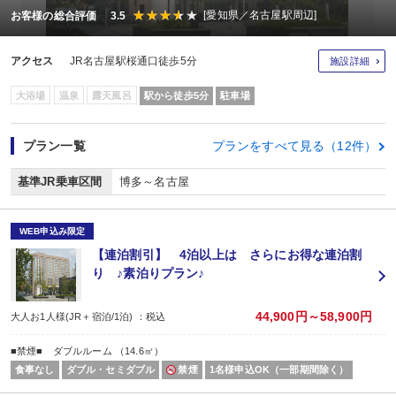
[愛知県／名古屋駅周辺]
お客様の総合評価 3.5
アクセス
JR名古屋駅桜通口徒歩5分
施設詳細
大浴場
温泉
露天風呂
駅から徒歩5分
駐車場
プラン一覧
プランをすべて見る（12件）
基準JR乗車区間
博多～名古屋
WEB申込み限定
【連泊割引】 4泊以上は さらにお得な連泊割
り ♪素泊りプラン♪
44,900円～58,900円
大人お1人様(JR＋宿泊/1泊) ：税込
■禁煙■ ダブルルーム （14.6㎡）
食事なし
ダブル・セミダブル
禁煙
1名様申込OK（一部期間除く）