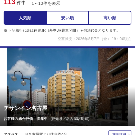
113
件中
1～10件を表示
人気順
安い順
高い順
※ 下記旅行代金は往復JR（基準JR乗車区間）＋宿泊代金となります。
空室状況：2026年8月7日（金） 19：00現在
チサンイン名古屋
お客様の総合評価 収集中
[愛知県／名古屋駅周辺]
アクセス
JR名古屋駅より徒歩約4分
施設詳細