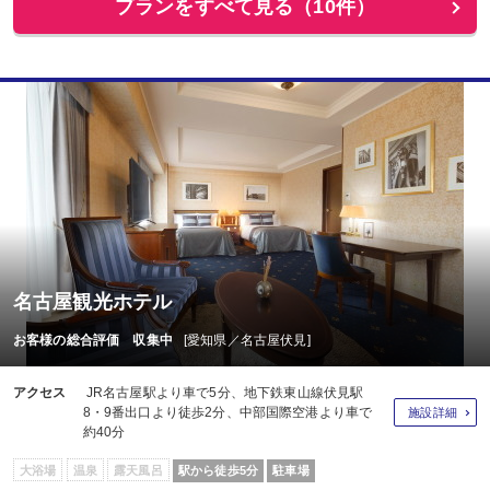
プランをすべて見る（10件）
名古屋観光ホテル
お客様の総合評価 収集中
[愛知県／名古屋伏見]
アクセス
JR名古屋駅より車で5分、地下鉄東山線伏見駅
8・9番出口より徒歩2分、中部国際空港より車で
施設詳細
約40分
大浴場
温泉
露天風呂
駅から徒歩5分
駐車場