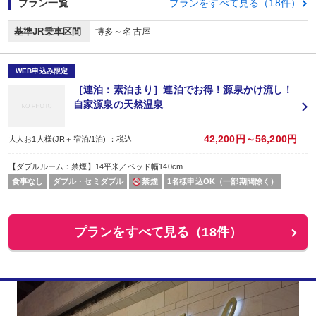
プラン一覧
プランをすべて見る（18件）
基準JR乗車区間
博多～名古屋
WEB申込み限定
［連泊：素泊まり］連泊でお得！源泉かけ流し！
自家源泉の天然温泉
42,200円～56,200円
大人お1人様(JR＋宿泊/1泊) ：税込
【ダブルルーム：禁煙】14平米／ベッド幅140cm
食事なし
ダブル・セミダブル
禁煙
1名様申込OK（一部期間除く）
プランをすべて見る（18件）