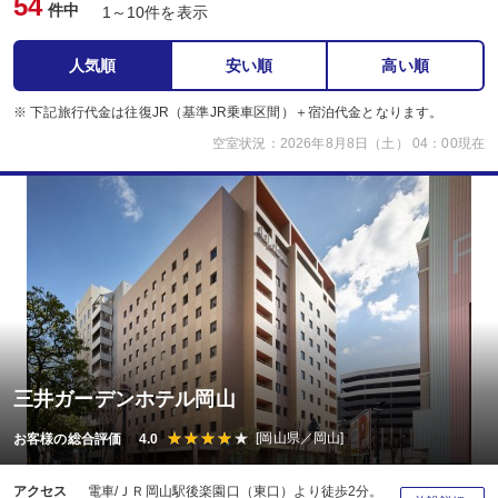
54
件中
1～10件を表示
人気順
安い順
高い順
※ 下記旅行代金は往復JR（基準JR乗車区間）＋宿泊代金となります。
空室状況：2026年8月8日（土） 04：00現在
三井ガーデンホテル岡山
[岡山県／岡山]
お客様の総合評価 4.0
アクセス
電車/ＪＲ岡山駅後楽園口（東口）より徒歩2分。