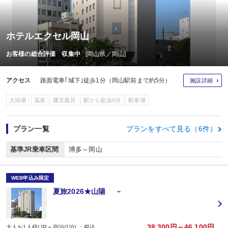
ホテルエクセル岡山
お客様の総合評価 収集中
[岡山県／岡山]
アクセス
路面電車｢城下｣徒歩1分（岡山駅前まで約5分）
施設詳細
大浴場
温泉
露天風呂
駅から徒歩5分
駐車場
プラン一覧
プランをすべて見る（6件）
基準JR乗車区間
博多～岡山
WEB申込み限定
夏旅2026★山陽 －
38,300円～46,100円
大人お1人様(JR＋宿泊/1泊) ：税込