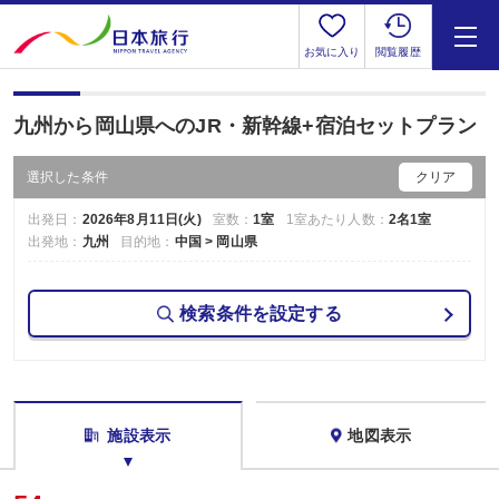
お気に入り
閲覧履歴
九州から岡山県へのJR・新幹線+宿泊セットプラン
選択した条件
クリア
出発日：
2026年8月11日(火)
室数：
1室
1室あたり人数：
2名1室
出発地：
九州
目的地：
中国 > 岡山県
検索条件を設定する
施設表示
地図表示