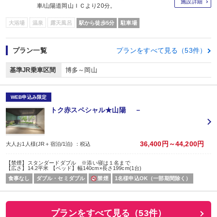
施設詳細
車/山陽道岡山ＩＣより20分。
大浴場
温泉
露天風呂
駅から徒歩5分
駐車場
プラン一覧
プランをすべて見る（53件）
基準JR乗車区間
博多～岡山
WEB申込み限定
トク赤スペシャル★山陽 －
36,400円～44,200円
大人お1人様(JR＋宿泊/1泊) ：税込
【禁煙】スタンダードダブル ※添い寝は１名まで
【広さ】14.2平米 【ベッド】幅140cm×長さ199cm(1台)
食事なし
ダブル・セミダブル
禁煙
1名様申込OK（一部期間除く）
プランをすべて見る（53件）