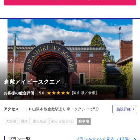
倉敷アイビースクエア
[岡山県／倉敷]
お客様の総合評価 5.0
アクセス
ＪＲ山陽本線倉敷駅より車・タクシーで5分
施設詳細
大浴場
温泉
露天風呂
駅から徒歩5分
駐車場
プラン一覧
プランをすべて見る（12件）