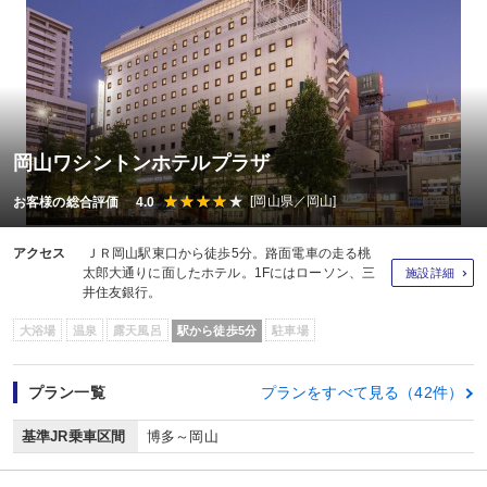
岡山ワシントンホテルプラザ
[岡山県／岡山]
お客様の総合評価 4.0
アクセス
ＪＲ岡山駅東口から徒歩5分。路面電車の走る桃
太郎大通りに面したホテル。1Fにはローソン、三
施設詳細
井住友銀行。
大浴場
温泉
露天風呂
駅から徒歩5分
駐車場
プラン一覧
プランをすべて見る（42件）
基準JR乗車区間
博多～岡山