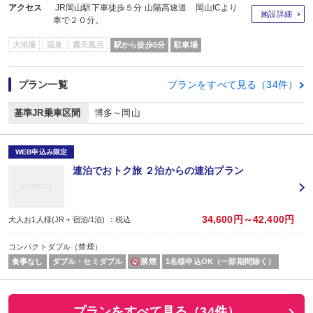
アクセス
JR岡山駅下車徒歩５分 山陽高速道 岡山ICより
施設詳細
車で２０分。
大浴場
温泉
露天風呂
駅から徒歩5分
駐車場
プラン一覧
プランをすべて見る（34件）
基準JR乗車区間
博多～岡山
WEB申込み限定
連泊でおトク旅 ２泊からの連泊プラン
34,600円～42,400円
大人お1人様(JR＋宿泊/1泊) ：税込
コンパクトダブル（禁煙）
食事なし
ダブル・セミダブル
禁煙
1名様申込OK（一部期間除く）
プランをすべて見る（34件）