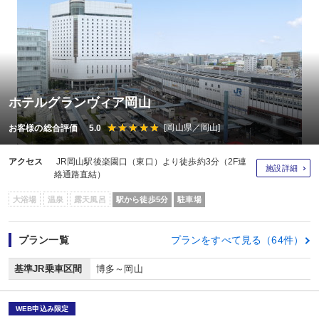
ホテルグランヴィア岡山
[岡山県／岡山]
お客様の総合評価 5.0
アクセス
JR岡山駅後楽園口（東口）より徒歩約3分（2F連
施設詳細
絡通路直結）
大浴場
温泉
露天風呂
駅から徒歩5分
駐車場
プラン一覧
プランをすべて見る（64件）
基準JR乗車区間
博多～岡山
WEB申込み限定