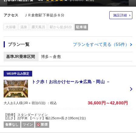
アクセス
ＪＲ倉敷駅下車徒歩８分
施設詳細
大浴場
温泉
露天風呂
駅から徒歩5分
駐車場
プラン一覧
プランをすべて見る（55件）
基準JR乗車区間
博多～倉敷
WEB申込み限定
トク赤！お出かけセール★広島・岡山 －
36,600円～42,800円
大人お1人様(JR＋宿泊/1泊) ：税込
【禁煙】スタンダードツイン
【広さ】22平米 【ベッド】幅125cm×長さ195cm(2台)
食事なし
ツイン
禁煙