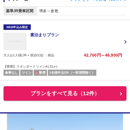
基準JR乗車区間
博多～倉敷
WEB申込み限定
素泊まりプラン
42,700円～48,900円
大人お1人様(JR＋宿泊/1泊) ：税込
【禁煙】スタンダードツインA (21㎡)
食事なし
ツイン
禁煙
1名様申込OK（一部期間除く）
プランをすべて見る（12件）