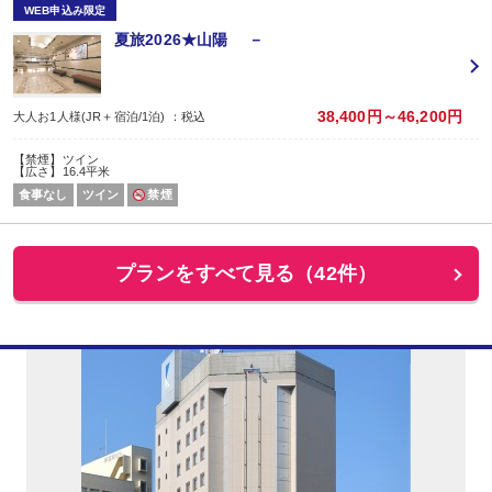
WEB申込み限定
夏旅2026★山陽 －
38,400円～46,200円
大人お1人様(JR＋宿泊/1泊) ：税込
【禁煙】ツイン
【広さ】16.4平米
食事なし
ツイン
禁煙
プランをすべて見る（42件）