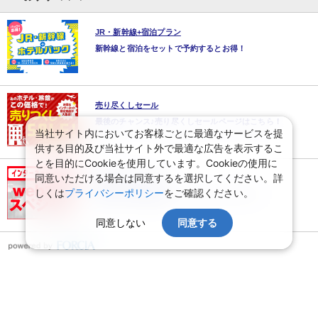
JR・新幹線+宿泊プラン
新幹線と宿泊をセットで予約するとお得！
売り尽くしセール
最後のチャンス♪売り尽くしセールページはこちら！
当社サイト内においてお客様ごとに最適なサービスを提
供する目的及び当社サイト外で最適な広告を表示するこ
とを目的にCookieを使用しています。Cookieの使用に
同意いただける場合は同意するを選択してください。詳
WEBコレクション
しくは
プライバシーポリシー
をご確認ください。
最新のWEB限定価格とツアーはここでチェック！
同意しない
同意する
ページ上部へ