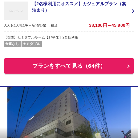
【2名様利用にオススメ】カジュアルプラン（素
泊まり）
38,100円～45,900円
大人お1人様(JR＋宿泊/1泊) ：税込
【喫煙】セミダブルルーム【17平米】2名様利用
食事なし
セミダブル
プランをすべて見る（64件）