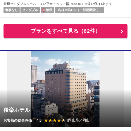
禁煙セミダブルルーム ＜13平米・ベッド幅140ｃｍ＞※添い寝は1名まで
食事なし
セミダブル
禁煙
1名様申込OK（一部期間除く）
プランをすべて見る（62件）
後楽ホテル
[岡山県／岡山]
お客様の総合評価 4.5