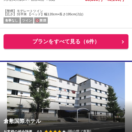
【禁煙】モデレートツイン
【広さ】31平米 【ベッド】幅120cm×長さ195cm(2台)
食事なし
ツイン
禁煙
プランをすべて見る（6件）
倉敷国際ホテル
[岡山県／倉敷]
お客様の総合評価 4.0