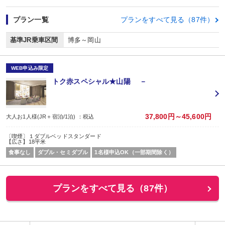
プラン一覧
プランをすべて見る（87件）
基準JR乗車区間
博多～岡山
WEB申込み限定
トク赤スペシャル★山陽 －
37,800円～45,600円
大人お1人様(JR＋宿泊/1泊) ：税込
〔喫煙〕１ダブルベッドスタンダード
【広さ】18平米
食事なし
ダブル・セミダブル
1名様申込OK（一部期間除く）
プランをすべて見る（87件）