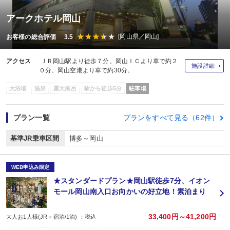
アークホテル岡山
[岡山県／岡山]
お客様の総合評価 3.5
アクセス
ＪＲ岡山駅より徒歩７分。岡山ＩＣより車で約２
施設詳細
０分。岡山空港より車で約30分。
大浴場
温泉
露天風呂
駅から徒歩5分
駐車場
プラン一覧
プランをすべて見る（62件）
基準JR乗車区間
博多～岡山
WEB申込み限定
★スタンダードプラン★岡山駅徒歩7分、イオン
モール岡山南入口お向かいの好立地！素泊まり
33,400円～41,200円
大人お1人様(JR＋宿泊/1泊) ：税込