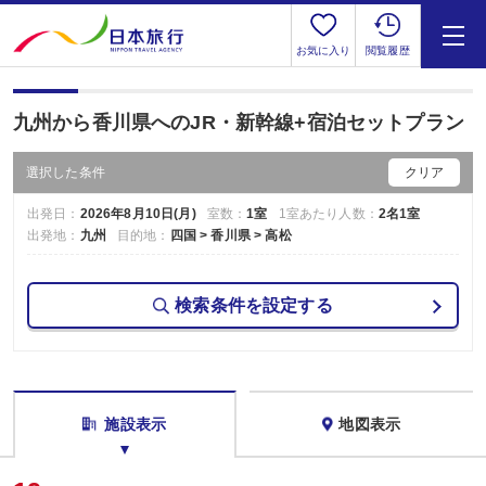
お気に入り
閲覧履歴
九州から香川県へのJR・新幹線+宿泊セットプラン
選択した条件
クリア
出発日：
2026年8月10日(月)
室数：
1室
1室あたり人数：
2名1室
出発地：
九州
目的地：
四国 > 香川県 > 高松
検索条件を設定する
施設表示
地図表示