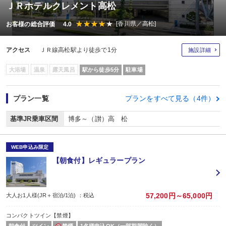
ＪＲホテルクレメント高松
[香川県／高松]
お客様の総合評価 4.0
アクセス
ＪＲ線高松駅より徒歩で1分
施設詳細
大浴場
温泉
露天風呂
駅から徒歩5分
駐車場
プラン一覧
プランをすべて見る（4件）
基準JR乗車区間
博多～（讃）高 松
WEB申込み限定
【朝食付】レギュラープラン
57,200円～65,000円
大人お1人様(JR＋宿泊/1泊) ：税込
コンパクトツイン【禁煙】
朝食付
ツイン
禁煙
1名様申込OK（一部期間除く）