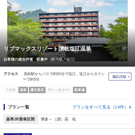
リブマックスリゾート讃岐塩江温泉
お客様の総合評価 収集中
[香川県／塩江]
アクセス
高松駅からバスで約50分で塩江。塩江からタクシ
施設詳細
ーで約5分
大浴場
温泉
露天風呂
駅から徒歩5分
駐車場
プラン一覧
プランをすべて見る（14件）
基準JR乗車区間
博多～（讃）高 松