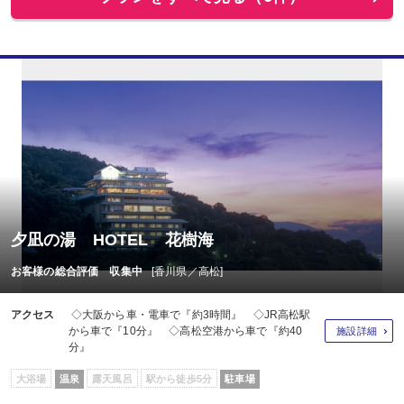
夕凪の湯 HOTEL 花樹海
お客様の総合評価 収集中
[香川県／高松]
アクセス
◇大阪から車・電車で『約3時間』 ◇JR高松駅
から車で『10分』 ◇高松空港から車で『約40
施設詳細
分』
大浴場
温泉
露天風呂
駅から徒歩5分
駐車場