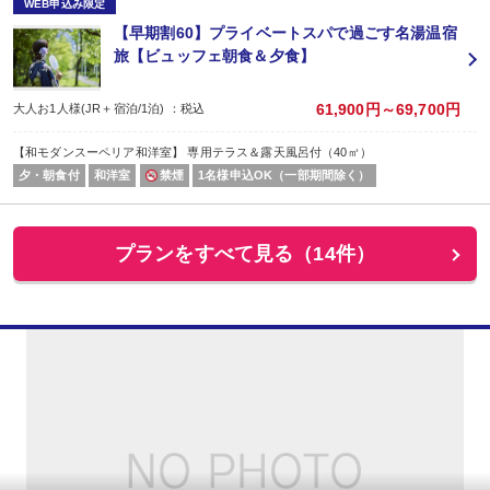
WEB申込み限定
【早期割60】プライベートスパで過ごす名湯温宿
旅【ビュッフェ朝食＆夕食】
61,900円～69,700円
大人お1人様(JR＋宿泊/1泊) ：税込
【和モダンスーペリア和洋室】 専用テラス＆露天風呂付（40㎡）
夕・朝食付
和洋室
禁煙
1名様申込OK（一部期間除く）
プランをすべて見る（14件）