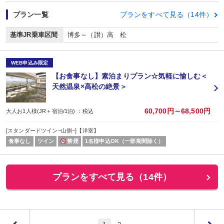
プラン一覧
プランをすべて見る（14件）
基準JR乗車区間
博多～（讃）高 松
WEB申込み限定
【お食事なし】素泊まりプラン☆気軽に愉しむ＜
天然温泉×高松の絶景＞
60,700円～68,500円
大人お1人様(JR＋宿泊/1泊) ：税込
[スタンダードツイン−山側−]【洋室】
食事なし
ツイン
禁煙
1名様申込OK（一部期間除く）
プランをすべて見る（14件）