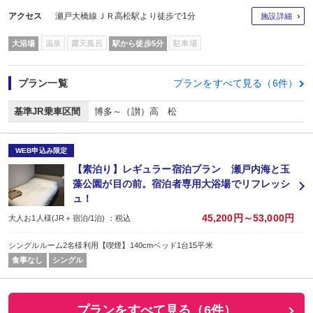
アクセス
瀬戸大橋線ＪＲ高松駅より徒歩で1分
施設詳細
大浴場
温泉
露天風呂
駅から徒歩5分
駐車場
プラン一覧
プランをすべて見る（6件）
基準JR乗車区間
博多～（讃）高 松
WEB申込み限定
【素泊り】レギュラー宿泊プラン 瀬戸内海と玉
藻公園が目の前。宿泊者専用大浴場でリフレッシ
ュ！
45,200円～53,000円
大人お1人様(JR＋宿泊/1泊) ：税込
シングルルーム2名様利用【喫煙】140cmベッド1台15平米
食事なし
シングル
プランをすべて見る（6件）