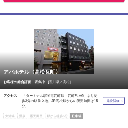
アパホテル〈高松瓦町〉
お客様の総合評価 収集中
[香川県／高松]
アクセス
「ターミナル駅琴電瓦町駅・瓦町FLAG」より徒
歩3分の駅前立地。JR高松駅からの所要時間は15
施設詳細
分。
大浴場
温泉
露天風呂
駅から徒歩5分
駐車場