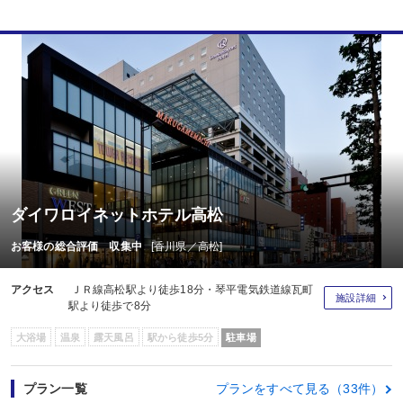
ダイワロイネットホテル高松
お客様の総合評価 収集中
[香川県／高松]
アクセス
ＪＲ線高松駅より徒歩18分・琴平電気鉄道線瓦町
施設詳細
駅より徒歩で8分
大浴場
温泉
露天風呂
駅から徒歩5分
駐車場
プラン一覧
プランをすべて見る（33件）