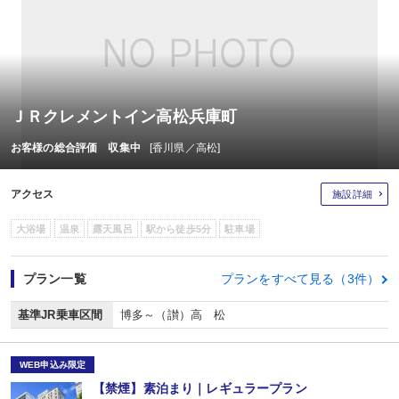
ＪＲクレメントイン高松兵庫町
お客様の総合評価 収集中
[香川県／高松]
アクセス
施設詳細
大浴場
温泉
露天風呂
駅から徒歩5分
駐車場
プラン一覧
プランをすべて見る（3件）
基準JR乗車区間
博多～（讃）高 松
WEB申込み限定
【禁煙】素泊まり｜レギュラープラン