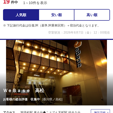
19
件中
1～10件を表示
人気順
安い順
高い順
※ 下記旅行代金は往復JR（基準JR乗車区間）＋宿泊代金となります。
空室状況：2026年8月7日（金） 12：00現在
ＷｅＢａｓｅ 高松
お客様の総合評価 収集中
[香川県／高松]
アクセス
JR高松駅 車６分◆ことでん瓦町駅 徒歩５分
施設詳細