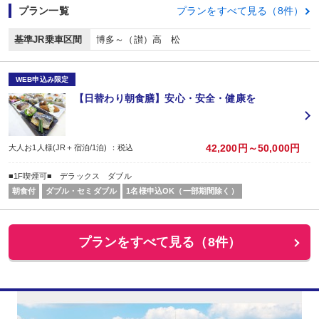
プラン一覧
プランをすべて見る（8件）
基準JR乗車区間
博多～（讃）高 松
WEB申込み限定
【日替わり朝食膳】安心・安全・健康を
42,200円～50,000円
大人お1人様(JR＋宿泊/1泊) ：税込
■1F喫煙可■ デラックス ダブル
朝食付
ダブル・セミダブル
1名様申込OK（一部期間除く）
プランをすべて見る（8件）