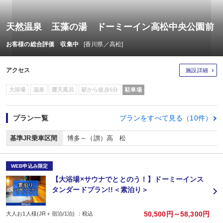
天然温泉 玉藻の湯 ドーミーイン高松中央公園前
お客様の総合評価 収集中
[香川県／高松]
アクセス
施設詳細
大浴場
温泉
露天風呂
駅から徒歩5分
駐車場
プラン一覧
プランをすべて見る（10件）
基準JR乗車区間
博多～（讃）高 松
WEB申込み限定
【大浴場×サウナでととのう！】ドーミーインス
タンダードプラン!!＜素泊り＞
50,500円～58,300円
大人お1人様(JR＋宿泊/1泊) ：税込