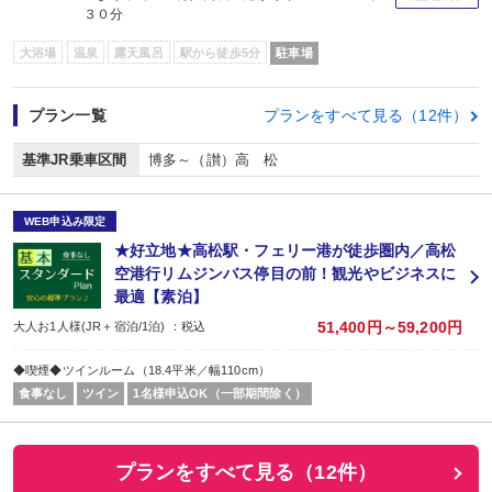
３０分
大浴場
温泉
露天風呂
駅から徒歩5分
駐車場
プラン一覧
プランをすべて見る（12件）
基準JR乗車区間
博多～（讃）高 松
WEB申込み限定
★好立地★高松駅・フェリー港が徒歩圏内／高松
空港行リムジンバス停目の前！観光やビジネスに
最適【素泊】
51,400円～59,200円
大人お1人様(JR＋宿泊/1泊) ：税込
◆喫煙◆ツインルーム（18.4平米／幅110cm）
食事なし
ツイン
1名様申込OK（一部期間除く）
プランをすべて見る（12件）