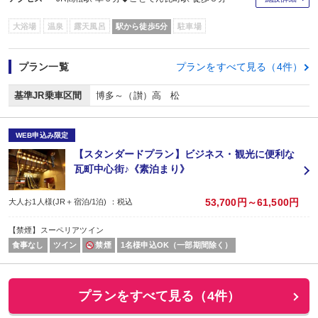
大浴場
温泉
露天風呂
駅から徒歩5分
駐車場
プラン一覧
プランをすべて見る（4件）
基準JR乗車区間
博多～（讃）高 松
WEB申込み限定
【スタンダードプラン】ビジネス・観光に便利な
瓦町中心街♪《素泊まり》
53,700円～61,500円
大人お1人様(JR＋宿泊/1泊) ：税込
【禁煙】スーペリアツイン
食事なし
ツイン
禁煙
1名様申込OK（一部期間除く）
プランをすべて見る（4件）