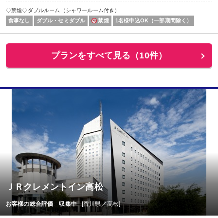
◇禁煙◇ダブルルーム（シャワールーム付き）
食事なし
ダブル・セミダブル
禁煙
1名様申込OK（一部期間除く）
プランをすべて見る（10件）
ＪＲクレメントイン高松
お客様の総合評価 収集中
[香川県／高松]