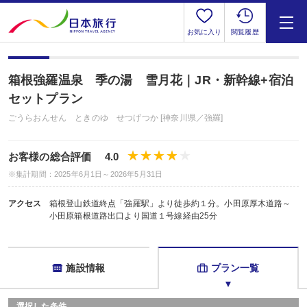
お気に入り
閲覧履歴
箱根強羅温泉 季の湯 雪月花｜JR・新幹線+宿泊
セットプラン
ごうらおんせん ときのゆ せつげつか [神奈川県／強羅]
お客様の総合評価 4.0
※集計期間：2025年6月1日～2026年5月31日
アクセス
箱根登山鉄道終点「強羅駅」より徒歩約１分。小田原厚木道路～
小田原箱根道路出口より国道１号線経由25分
施設情報
プラン一覧
選択した条件