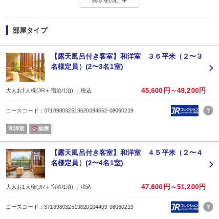
【プラン特典】
・『和牛陶板焼き』(大人一人/１皿)
◆お食事◆
-選べるご夕食-
部屋タイプ
趣の異なる２種類の料理から当日チェックイン順にグループ毎にお選び頂け
【お食事処花鳥】季節の食材をふんだんに使用した、色彩豊かな会席料理。
【お食事処風月】和牛しゃぶしゃぶ・お寿司がメインのコース。
【露天風呂付き客室】和洋室 ３６平米（２〜３
-ご朝食-
名様定員）(2〜3名1室)
和食膳をご用意しております。
（通常は夕食＝(1)17:30〜(2)20:00〜（先着順で承っております。）、朝食＝7:
※満席になり次第、空いているお時間のご案内になります。
45,600円～49,200円
大人お1人様(JR＋宿泊/1泊) ：税込
◆食物アレルギーの対応について◆
食事の提供方法といたしまして、特定原材料等28品目を除去した「低アレルゲ
コースコード：371898032519620094552-08060219
個別のメニュー変更、除去は承っておりません。
恐れ入りますが、29品目以外のアレルギー、苦手食材、ベジタリアン、宗教上
和洋室
禁煙
詳しくは公式サイトをご確認くださいませ。
◆温泉◆
■強羅温泉
【露天風呂付き客室】和洋室 ４５平米（２〜４
露天風呂、内風呂 男女各１ヶ所
名様定員）(2〜4名1室)
■炭酸泉風呂 男女各１ヶ所
■貸切風呂(無料/予約不要) ３ヶ所
47,600円～51,200円
大人お1人様(JR＋宿泊/1泊) ：税込
コースコード：371898032519620104493-08060219