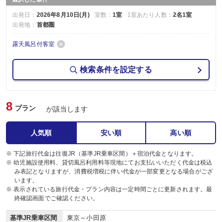
出発日：
2026年8月10日(月)
室数：
1室
1室あたり人数：
2名1室
出発地：
首都圏
露天風呂付客室
検索条件を設定する
8
プラン
が該当します
人気順
安い順
高い順
※ 下記旅行代金は往復JR（基準JR乗車区間）＋宿泊代金となります。
※ 幼児施設使用料、貸切風呂利用料等現地にてお支払いいただく代金は税込
み表記となりますが、消費税増税に伴い代金が一部変更となる場合がござ
います。
※ 表示されている旅行代金・プラン内容は一定時間ごとに更新されます。最
終確認画面でご確認ください。
基準JR乗車区間
東京～小田原