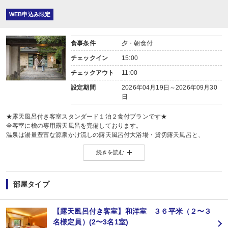
WEB申込み限定
食事条件
夕・朝食付
チェックイン
15:00
チェックアウト
11:00
設定期間
2026年04月19日～2026年09月30
日
★露天風呂付き客室スタンダード１泊２食付プランです★
全客室に檜の専用露天風呂を完備しております。
温泉は湯量豊富な源泉かけ流しの露天風呂付大浴場・貸切露天風呂と、
湯三昧もお愉しみいただけます。露天風呂付客室で、穏やかな時間を
続きを読む
ゆっくりお過ごし下さい。
◆お食事◆
-選べるご夕食-
趣の異なる２種類の料理から当日チェックイン順にグループ毎にお選び頂けま
部屋タイプ
【お食事処花鳥】季節の食材をふんだんに使用した、色彩豊かな会席料理。
【お食事処風月】和牛しゃぶしゃぶ・お寿司がメインのコース。
-ご朝食-
【露天風呂付き客室】和洋室 ３６平米（２〜３
和食膳をご用意しております。
名様定員）(2〜3名1室)
（通常は夕食＝(1)17:30〜(2)20:00〜（先着順で承っております。）、朝食＝7: