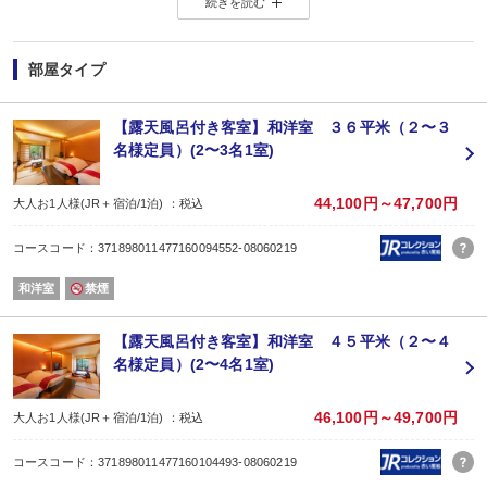
続きを読む
ゆっくりお過ごし下さい。
◆お食事◆
-選べるご夕食-
趣の異なる２種類の料理から当日チェックイン順にグループ毎にお選び頂け
部屋タイプ
【お食事処花鳥】季節の食材をふんだんに使用した、色彩豊かな会席料理。
【お食事処風月】和牛しゃぶしゃぶ・お寿司がメインのコース。
-ご朝食-
【露天風呂付き客室】和洋室 ３６平米（２〜３
和食膳をご用意しております。
名様定員）(2〜3名1室)
（通常は夕食＝(1)17:30〜(2)20:00〜（先着順で承っております。）、朝食＝7:
※満席になり次第、空いているお時間のご案内になります。
◆食物アレルギーの対応について◆
44,100円～47,700円
大人お1人様(JR＋宿泊/1泊) ：税込
食事の提供方法といたしまして、特定原材料等29品目を除去した「低アレルゲ
個別のメニュー変更、除去は承っておりません。
コースコード：371898011477160094552-08060219
恐れ入りますが、29品目以外のアレルギー、苦手食材、ベジタリアン、宗教上
詳しくは公式サイトをご確認くださいませ。
和洋室
禁煙
◆温泉◆
■強羅温泉
露天風呂、内風呂 男女各１ヶ所
【露天風呂付き客室】和洋室 ４５平米（２〜４
■炭酸泉風呂 男女各１ヶ所
名様定員）(2〜4名1室)
■貸切風呂(無料/予約不要) ３ヶ所
46,100円～49,700円
大人お1人様(JR＋宿泊/1泊) ：税込
コースコード：371898011477160104493-08060219