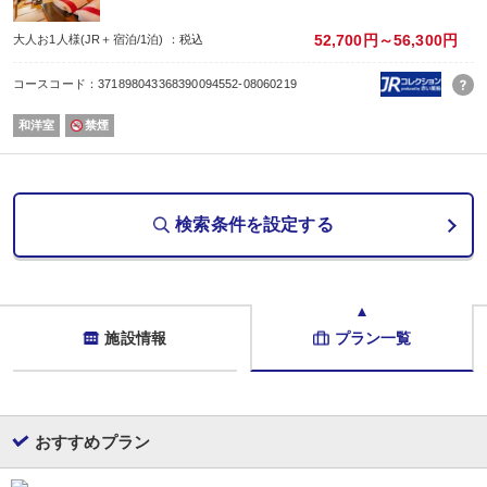
※満席になり次第、空いているお時間のご案内になります。
◆食物アレルギーの対応について◆
52,700円～56,300円
大人お1人様(JR＋宿泊/1泊) ：税込
食事の提供方法といたしまして、特定原材料等29品目を除去した「低アレルゲ
個別のメニュー変更、除去は承っておりません。
コースコード：371898043368390094552-08060219
恐れ入りますが、29品目以外のアレルギー、苦手食材、ベジタリアン、宗教上
詳しくは公式サイトをご確認くださいませ。
和洋室
禁煙
◆温泉◆
■強羅温泉
露天風呂、内風呂 男女各１ヶ所
■炭酸泉風呂 男女各１ヶ所
■貸切風呂(無料/予約不要) ３ヶ所
検索条件を設定する
施設情報
プラン一覧
おすすめプラン