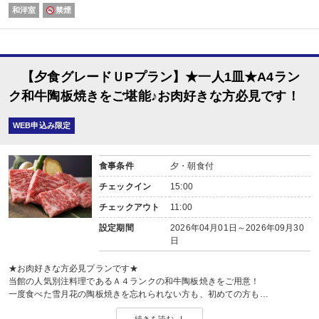
和洋室
禁煙
【夕食グレードＵPプラン】★一人1皿★A4ラン
ク和牛陶板焼きをご堪能♪お肉好きな方必見です！
WEB申込み限定
食事条件
夕・朝食付
チェックイン
15:00
チェックアウト
11:00
設定期間
2026年04月01日～2026年09月30
日
★お肉好きな方必見プランです★
当館の人気別注料理であるＡ４ランクの和牛陶板焼きをご用意！
一度食べた雪月花の陶板焼きを忘れられない方も、初めての方も…
是非、料理長イチオシの『和牛陶板焼き』をお召し上がり下さいませ。
続きを読む