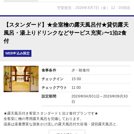
空室状況：2026年8月7日（金） 12：00現在
【スタンダード】★全室檜の露天風呂付★貸切露天
風呂・湯上りドリンクなどサービス充実♪〜1泊2食
付
WEB申込み限定
食事条件
夕・朝食付
チェックイン
15:00
チェックアウト
11:00
設定期間
2026年04月01日～2026年09月30
日
★露天風呂付き客室スタンダード１泊２食付プランです★
全客室に檜の専用露天風呂を完備しております。
温泉は湯量豊富な源泉かけ流しの露天風呂付大浴場・貸切露天風呂と、
湯三昧もお愉しみいただけます。露天風呂付客室で、穏やかな時間を