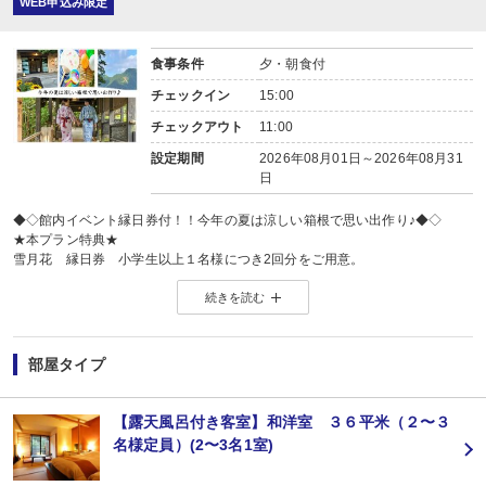
WEB申込み限定
■貸切風呂(無料/予約不要) ３ヶ所
食事条件
夕・朝食付
チェックイン
15:00
チェックアウト
11:00
設定期間
2026年08月01日～2026年08月31
日
◆◇館内イベント縁日券付！！今年の夏は涼しい箱根で思い出作り♪◆◇
★本プラン特典★
雪月花 縁日券 小学生以上１名様につき2回分をご用意。
※開催時間内にご利用いただけなかった場合や、未使用の場合でも、現金への
続きを読む
お時間をご確認のうえご予約ください。
＝＝＝＝＝＝＝＝＝＝＝＝＝＝＝＝＝＝＝＝＝＝＝＝＝
縁日について
【開催日】2026年8月1日(土)〜2026年8月31日(日)
部屋タイプ
【開催場所】玄関ロビー・フロント前にて
【開催時間】18：30〜20：00
＼景品のお渡しがあるかも…？？／
【露天風呂付き客室】和洋室 ３６平米（２〜３
※当日の状況により時間が変動する場合があります。
名様定員）(2〜3名1室)
＝＝＝＝＝＝＝＝＝＝＝＝＝＝＝＝＝＝＝＝＝＝＝＝＝
◆お食事◆