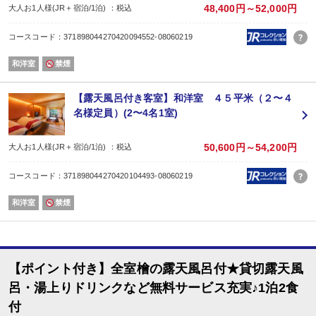
-選べるご夕食-
48,400円～52,000円
大人お1人様(JR＋宿泊/1泊) ：税込
趣の異なる２種類の料理から当日チェックイン順にグループ毎にお選び頂け
【お食事処花鳥】季節の食材をふんだんに使用した、色彩豊かな会席料理。
コースコード：371898044270420094552-08060219
【お食事処風月】和牛しゃぶしゃぶ・お寿司がメインのコース。
-ご朝食-
和洋室
禁煙
和食膳をご用意しております。
（通常は夕食＝(1)17:30〜(2)20:00〜（先着順で承っております。）、朝食＝7:
※満席になり次第、空いているお時間のご案内になります。
【露天風呂付き客室】和洋室 ４５平米（２〜４
◆食物アレルギーの対応について◆
名様定員）(2〜4名1室)
食事の提供方法といたしまして、特定原材料等29品目を除去した「低アレルゲ
個別のメニュー変更、除去は承っておりません。
恐れ入りますが、29品目以外のアレルギー、苦手食材、ベジタリアン、宗教上
50,600円～54,200円
大人お1人様(JR＋宿泊/1泊) ：税込
詳しくは公式サイトをご確認くださいませ。
◆温泉◆
コースコード：371898044270420104493-08060219
■強羅温泉
露天風呂、内風呂 男女各１ヶ所
和洋室
禁煙
■炭酸泉風呂 男女各１ヶ所
■貸切風呂(無料/予約不要) ３ヶ所
【ポイント付き】全室檜の露天風呂付★貸切露天風
呂・湯上りドリンクなど無料サービス充実♪1泊2食
付