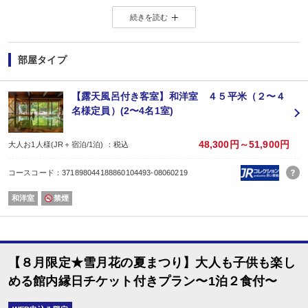
（客室は沸かし湯でのご用意となります。）
続きを読む
◆季の湯雪月花の”過ごし方”◆
１：【立地】強羅駅徒歩1分で観光にも最適★
２：【館内】全158室に檜の露天風呂がありプライベート空間でゆったり。
３：【無料】お好みのお菓子をお部屋で〜部屋菓子バイキング〜
部屋タイプ
４：【温泉】「強羅温泉」「大涌谷温泉」の2種の源泉をかけ流しで。
５：【夜食】あっさり食べやすい「夜鳴きそば」の無料サービスで嬉しい。
◆お食事◆
【露天風呂付き客室】和洋室 ４５平米（２〜４
-選べるご夕食-
名様定員）(2〜4名1室)
趣の異なる２種類の料理から当日チェックイン順にグループ毎にお選び頂けま
【お食事処花鳥】季節の食材をふんだんに使用した、色彩豊かな会席料理。
【お食事処風月】和牛しゃぶしゃぶ・お寿司がメインのコース。
48,300円～51,900円
大人お1人様(JR＋宿泊/1泊) ：税込
-ご朝食-
和食膳をご用意しております。
コースコード：371898044188860104493-08060219
（通常は夕食＝(1)17:30〜(2)20:00〜（先着順で承っております。）、朝食＝7:
※満席になり次第、空いているお時間のご案内になります。
和洋室
禁煙
◆食物アレルギーの対応について◆
食事の提供方法といたしまして、特定原材料等29品目を除去した「低アレルゲ
個別のメニュー変更、除去は承っておりません。
恐れ入りますが、29品目以外のアレルギー、苦手食材、ベジタリアン、宗教上
詳しくは公式サイトをご確認くださいませ。
【８月限定★雪月花の夏まつり】大人も子供も楽し
◆温泉◆
■強羅温泉
める館内縁日チケット付きプラン〜1泊２食付〜
露天風呂、内風呂 男女各１ヶ所
■炭酸泉風呂 男女各１ヶ所