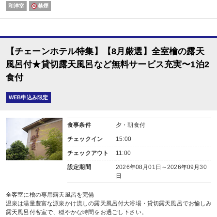
和洋室
禁煙
【チェーンホテル特集】【8月厳選】全室檜の露天
風呂付★貸切露天風呂など無料サービス充実〜1泊2
食付
WEB申込み限定
食事条件
夕・朝食付
チェックイン
15:00
チェックアウト
11:00
設定期間
2026年08月01日～2026年09月30
日
全客室に檜の専用露天風呂を完備
温泉は湯量豊富な源泉かけ流しの露天風呂付大浴場・貸切露天風呂でお愉しみ
露天風呂付客室で、穏やかな時間をお過ごし下さい。