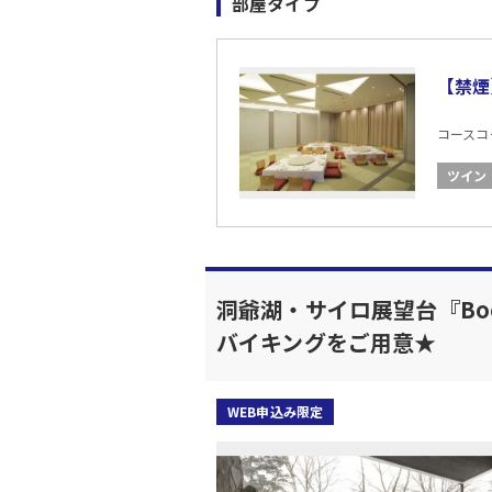
部屋タイプ
【禁煙
コースコード
ツイン
洞爺湖・サイロ展望台『Boc
バイキングをご用意★
WEB申込み限定