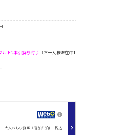
0日
グルト2本引換券付♪
（お一人様滞在中1回）
ダウンロードが必要です。
用可能です。
ラン詳細にてご確認ください。
った場合でも返金・払戻はできません。
大人お1人様(JR＋宿泊/1泊) ：税込