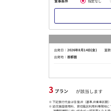
指定なし
食事条件
出発日：
2026年8月14日(金)
室数
出発地：
首都圏
3
プラン
が該当します
※ 下記旅行代金は往復JR（基準JR乗車区間
※ 幼児施設使用料、貸切風呂利用料等現地
消費税増税に伴い代金が一部変更となる場