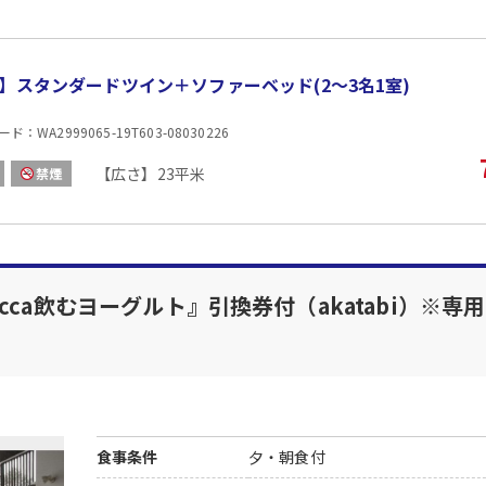
■夕食
なし
■朝食
】スタンダードツイン＋ソファーベッド(2〜3名1室)
場所:
レストラン
：WA2999065-19T603-08030226
内容:
和洋バイキング
【広さ】23平米
禁煙
ca飲むヨーグルト』引換券付（akatabi）※専
食事条件
夕・朝食付