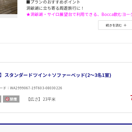
■プランのおすすめポイント
洞爺湖に立ち寄る周遊旅行に！
★洞爺湖・サイロ展望台で利用できる、Bocca飲むヨー
⇒
詳しくはこちら
続きを読む
※当引換券利用には無料アプリ【eチケットアプリ】 の
⇒
akatabiクーポンのご利用方法
※旅行開始日前日よりお受け取り、旅行開始日よりご利
※クーポンの受け取り方法は、ご予約後マイページのプ
※特典内容は旅行代金に含まれます。ご利用にならなか
】スタンダードツイン＋ソファーベッド(2〜3名1室)
：WA2999067-19T603-08030226
【広さ】23平米
禁煙