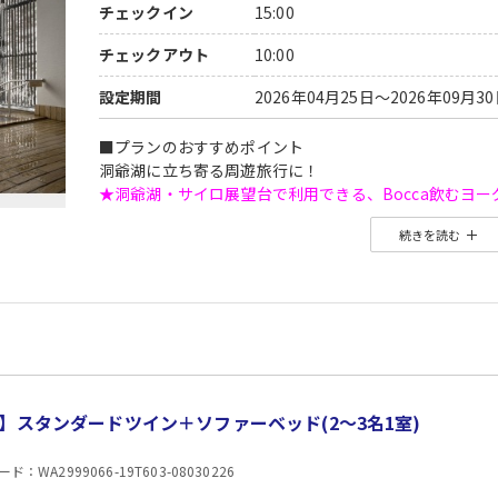
チェックイン
15:00
チェックアウト
10:00
設定期間
2026年04月25日～2026年09月3
■プランのおすすめポイント
洞爺湖に立ち寄る周遊旅行に！
★洞爺湖・サイロ展望台で利用できる、Bocca飲むヨー
⇒
詳しくはこちら
続きを読む
※当引換券利用には無料アプリ【eチケットアプリ】 の
⇒
akatabiクーポンのご利用方法
※旅行開始日前日よりお受け取り、旅行開始日よりご利
※クーポンの受け取り方法は、ご予約後マイページのプ
※特典内容は旅行代金に含まれます。ご利用にならなか
■夕食
場所:
レストラン
】スタンダードツイン＋ソファーベッド(2〜3名1室)
内容:
和洋中バイキング
：WA2999066-19T603-08030226
■朝食
場所: