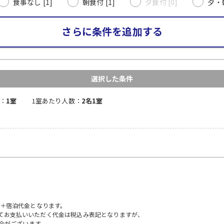
食事なし [1]
朝食付 [1]
夕食付 [0]
夕・朝
さらに条件を追加する
選択した条件
：
1室
1室あたり人数：
2名1室
）＋宿泊代金となります。
にてお支払いいただく代金は税込み表記となりますが、
合がございます。