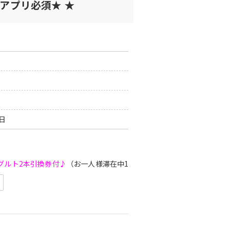
用アプリ必須★ ★
0日
グルト2本引換券付♪
（お一人様滞在中1回）
ダウンロードが必要です。
用可能です。
ラン詳細にてご確認ください。
った場合でも返金・払戻はできません。