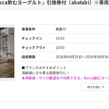
ca飲むヨーグルト』引換券付（akatabi）※専
食事条件
朝食付
チェックイン
15:00
チェックアウト
10:00
設定期間
2026年04月25日～2026年09月3
■プランのおすすめポイント
洞爺湖に立ち寄る周遊旅行に！
★洞爺湖・サイロ展望台で利用できる、Bocca飲むヨー
⇒
詳しくはこちら
続きを読む
※当引換券利用には無料アプリ【eチケットアプリ】 の
⇒
akatabiクーポンのご利用方法
※旅行開始日前日よりお受け取り、旅行開始日よりご利
※クーポンの受け取り方法は、ご予約後マイページのプ
※特典内容は旅行代金に含まれます。ご利用にならなか