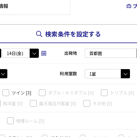
情報
検索条件を設定する
出発地
利用室数
ツイン
[3]
ダブル・セミダブル
[0]
トリプル
[0]
和洋室
[0]
露天風呂付客室
[0]
その他
[0]
]
喫煙ルーム
[0]