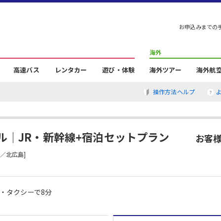
お申込みまでの
海外
高速バス
レンタカー
遊び・体験
海外ツアー
海外航
操作方法ヘルプ
ル｜JR・新幹線+宿泊セットプラン
お客様
／北広島]
・タクシーで8分