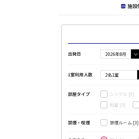
施設
出発日
1室利用人数
シングル
[0]
部屋タイプ
和室
[0]
禁煙ルーム
[3
禁煙・喫煙