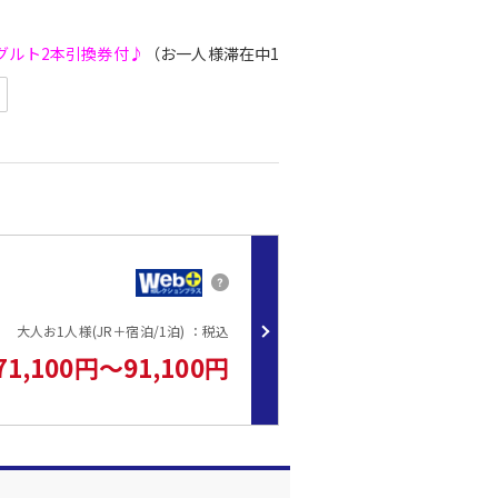
グルト2本引換券付♪
（お一人様滞在中1回）
ダウンロードが必要です。
用可能です。
ラン詳細にてご確認ください。
った場合でも返金・払戻はできません。
大人お1人様(JR＋宿泊/1泊) ：税込
71,100円～91,100円