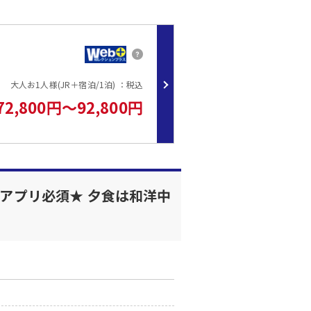
大人お1人様(JR＋宿泊/1泊) ：税込
72,800円～92,800円
用アプリ必須★ 夕食は和洋中