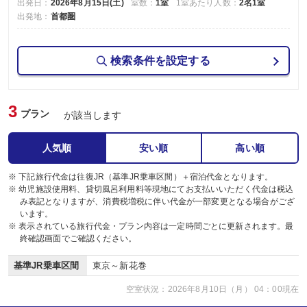
出発日：
2026年8月15日(土)
室数：
1室
1室あたり人数：
2名1室
出発地：
首都圏
検索条件を設定する
3
プラン
が該当します
人気順
安い順
高い順
※ 下記旅行代金は往復JR（基準JR乗車区間）＋宿泊代金となります。
※ 幼児施設使用料、貸切風呂利用料等現地にてお支払いいただく代金は税込
み表記となりますが、消費税増税に伴い代金が一部変更となる場合がござ
います。
※ 表示されている旅行代金・プラン内容は一定時間ごとに更新されます。最
終確認画面でご確認ください。
基準JR乗車区間
東京～新花巻
空室状況：2026年8月10日（月） 04：00現在