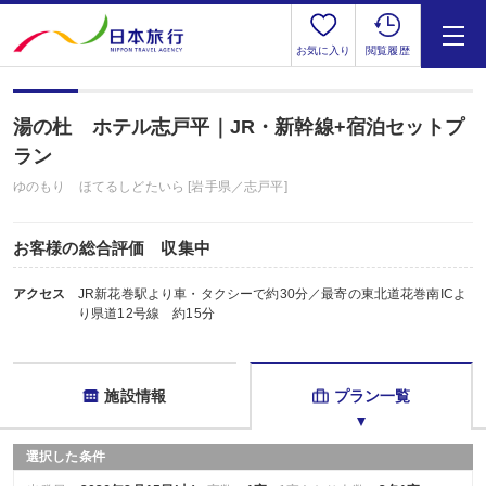
お気に入り
閲覧履歴
湯の杜 ホテル志戸平｜JR・新幹線+宿泊セットプ
ラン
ゆのもり ほてるしどたいら [岩手県／志戸平]
お客様の総合評価 収集中
アクセス
JR新花巻駅より車・タクシーで約30分／最寄の東北道花巻南ICよ
り県道12号線 約15分
施設情報
プラン一覧
選択した条件