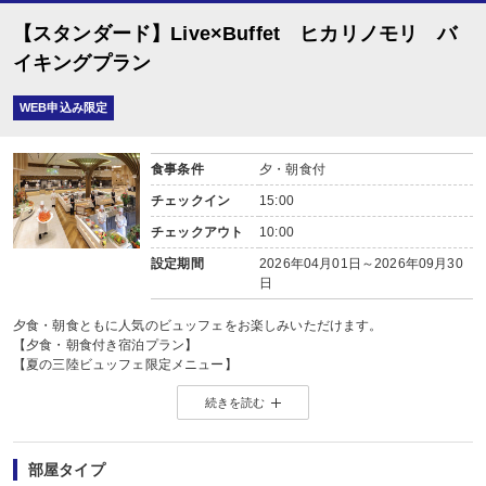
【スタンダード】Live×Buffet ヒカリノモリ バ
イキングプラン
WEB申込み限定
食事条件
夕・朝食付
チェックイン
15:00
チェックアウト
10:00
設定期間
2026年04月01日～2026年09月30
日
夕食・朝食ともに人気のビュッフェをお楽しみいただけます。
【夕食・朝食付き宿泊プラン】
【夏の三陸ビュッフェ限定メニュー】
7/6（月）〜8/31（月）食べて、見て、楽しむ！夏の三陸ビュッフェ、はじまり
続きを読む
目の前で繰り広げられるマグロの解体ショーに、お寿司や揚げたてメニュー。
夏の太陽に負けないくらいの活気と、三陸の恵みをぎゅっと詰め込んだ今だけ
◆夕食のご案内
【会場】Live×Buffet「ヒカリノモリ」
部屋タイプ
オープンキッチンの出来立てのお料理やチョコフォンデュなどのデザートを含め