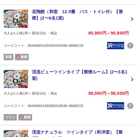
時間限定で行われる解体ショーや実演ショー、キッズルームなど家族みんなで
【時間】17:30〜20:30（ラストオーダー20:15）
花翔館（和室 12.5畳 バス・トイレ付）【禁
※夕食バイキング会場が混み合うお日にちは17:00 または 19:00から開始
煙】(2〜6名1室)
二部制の場合、夕食開始時間を当方におまかせいただく場合がございます。
◆朝食のご案内
【会場】Live×Buffet「ヒカリノモリ」
80,900円～90,900円
大人お1人様(JR＋宿泊/1泊) ：税込
朝食は和洋60種の朝食ビュッフェ。焼きたてパンや出来立てオムレツ、トマト
【時間】6:45〜9:30（最終入場9:00）
コースコード：364940031659350402099-08080225
※お料理の写真はイメージとなります。仕入状況により内容が変更となる場合
【ファミリー利用のお客様へ】
和室
禁煙
・3歳〜小学生未満お子様「幼児(食事・布団付)」
・0歳〜2歳のお子様「幼児(布団のみ)」または「幼児(食事・布団不要)」どち
・0歳〜2歳のお子様はバイキングはサービスでお召し上がりいただけます。
渓流ビューツインタイプ【禁煙ルーム】(2〜3名1
室)
88,000円～98,000円
大人お1人様(JR＋宿泊/1泊) ：税込
コースコード：364940031659350518636-08080225
ツイン
禁煙
渓流ナチュラル ツインタイプ（和洋室）【禁