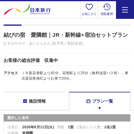
お気に入り
閲覧履歴
結びの宿 愛隣館｜JR・新幹線+宿泊セットプラン
むすびのやど あいりんかん [岩手県／新鉛温泉]
お客様の総合評価 収集中
アクセス
ＪＲ新花巻駅より40分、花巻駅より25分（無料送迎バス有）。東
北道花巻南ICよりお車で20分。
施設情報
プラン一覧
選択した条件
出発日：
2026年8月11日(火)
室数：
1室
1室あたり人数：
2名1室
出発地：
首都圏