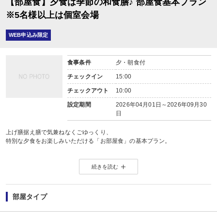
【部屋食】夕食は季節の和食膳♪ 部屋食基本プラン
※5名様以上は個室会場
WEB申込み限定
食事条件
夕・朝食付
チェックイン
15:00
チェックアウト
10:00
設定期間
2026年04月01日～2026年09月30
日
上げ膳据え膳で気兼ねなくごゆっくり、
特別な夕食をお楽しみいただける「お部屋食」の基本プラン。
お膳形式で季節ごとの旬のお料理をお召し上がりいただけます。
続きを読む
メイン料理は花巻市の郷土の食材「プラチナポーク(白金豚:はっきんとん)」。
さらに海の幸や山の幸と季節の食材を織り込んだ献立をご用意しております。
丹精を込めて仕上げたお料理を一番美味しくお召し上がりいただけるようにこ
部屋タイプ