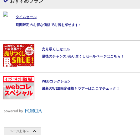
おすすめプラン
焼きたての「パンケーキ」がおすすめ。
※夕食・朝食会場ともに8大アレルゲン表示をしております。
タイムセール
期間限定のお得な価格でお宿を探せます♪
【館内サービス】
・挽きたてコーヒー、ソフトドリンク、
アイスキャンディーを無料サービス
・お子様が楽しめる木育広場「月ちゃん・花ちゃん」
売り尽くしセール
・四季折々の景色が楽しめる4万坪の庭園（遊歩道あり）
最後のチャンス♪売り尽くしセールページはこちら！
・卓球台（無料）
・館内フリーWi-Fi
・駐車場完備
※当プランでは0才の赤ちゃんは無料となります。
WEBコレクション
人数に含めずに備考欄へ赤ちゃんの人数をご記入ください。
最新のWEB限定価格とツアーはここでチェック！
ページ上部へ