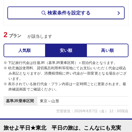
検索条件を設定する
2
プラン
が該当します
人気順
安い順
高い順
※ 下記旅行代金は往復JR（基準JR乗車区間）＋宿泊代金となります。
※ 幼児施設使用料、貸切風呂利用料等現地にてお支払いいただく代金は税込
み表記となりますが、消費税増税に伴い代金が一部変更となる場合がござ
います。
※ 表示されている旅行代金・プラン内容は一定時間ごとに更新されます。最
終確認画面でご確認ください。
基準JR乗車区間
東京～山形
空室状況：2026年8月7日（金） 12：00現在
旅せよ平日★東北 平日の旅は、こんなにも充実