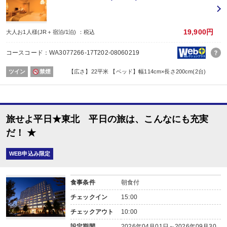
19,900円
大人お1人様(JR＋宿泊/1泊) ：税込
コースコード：WA3077266-17T202-08060219
ツイン
禁煙
【広さ】22平米 【ベッド】幅114cm×長さ200cm(2台)
旅せよ平日★東北 平日の旅は、こんなにも充実
だ！ ★
WEB申込み限定
食事条件
朝食付
チェックイン
15:00
チェックアウト
10:00
設定期間
2026年04月01日～2026年09月30