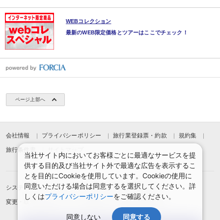
WEBコレクション
最新のWEB限定価格とツアーはここでチェック！
ページ上部へ
会社情報
プライバシーポリシー
旅行業登録票・約款
規約集
旅行条件書
サイトマップ
当社サイト内においてお客様ごとに最適なサービスを提
供する目的及び当社サイト外で最適な広告を表示するこ
とを目的にCookieを使用しています。Cookieの使用に
同意いただける場合は同意するを選択してください。詳
システムメンテナンスのお知らせ
お申込みまでの手順
しくは
プライバシーポリシー
をご確認ください。
変更・取消のご案内
よくある質問
予約確認・変更
同意しない
同意する