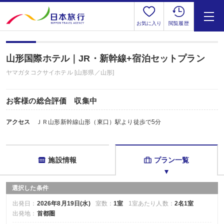
お気に入り
閲覧履歴
山形国際ホテル｜JR・新幹線+宿泊セットプラン
ヤマガタコクサイホテル [山形県／山形]
お客様の総合評価 収集中
アクセス
ＪＲ山形新幹線山形（東口）駅より徒歩で5分
施設情報
プラン一覧
選択した条件
出発日：
2026年8月19日(水)
室数：
1室
1室あたり人数：
2名1室
出発地：
首都圏