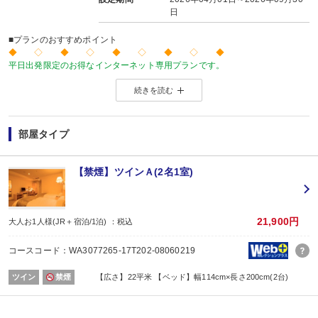
日
■プランのおすすめポイント
◆ ◇ ◆ ◇ ◆ ◇ ◆ ◇ ◆
平日出発限定のお得なインターネット専用プランです。
価格を抑えたい！人が多い土日祝日を避けてゆったり旅をしたい！
続きを読む
こんな方にお勧めのプランです♪
◆ ◇ ◆ ◇ ◆ ◇ ◆ ◇ ◆
※やまびこ列車のみ選択可能なプランとなりますので、ご了承ください。
部屋タイプ
■夕食
なし
■朝食
【禁煙】ツインＡ(2名1室)
場所:
レストラン
内容:
和洋バイキング
21,900円
大人お1人様(JR＋宿泊/1泊) ：税込
コースコード：WA3077265-17T202-08060219
ツイン
禁煙
【広さ】22平米 【ベッド】幅114cm×長さ200cm(2台)