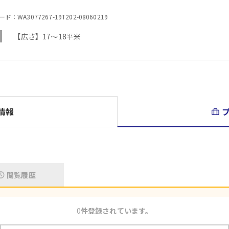
：WA3077267-19T202-08060219
【広さ】17～18平米
情報
閲覧履歴
0
件登録されています。