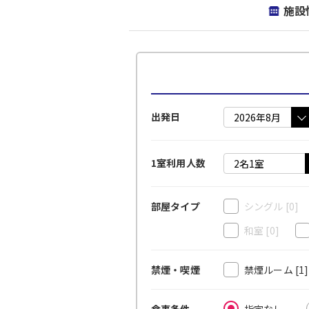
施設
出発日
1室利用人数
シングル
[0]
部屋タイプ
和室
[0]
禁煙ルーム
[1
禁煙・喫煙
指定なし