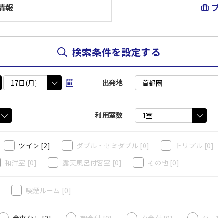
情報
検索条件を設定する
出発地
利用室数
ツイン
[2]
ダブル・セミダブル
[0]
トリプル
[0]
和洋室
[0]
露天風呂付客室
[0]
その他
[0]
]
喫煙ルーム
[0]
食事なし [2]
朝食付 [0]
夕食付 [0]
夕・朝