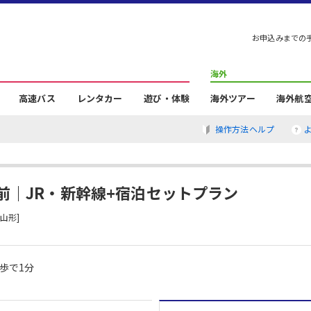
お申込みまでの
海外
高速バス
レンタカー
遊び・体験
海外ツアー
海外航
操作方法ヘルプ
前｜JR・新幹線+宿泊セットプラン
山形]
歩で1分