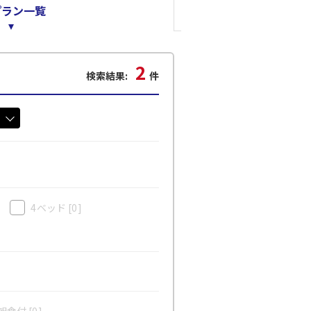
プラン一覧
2
検索結果:
件
4ベッド
[0]
食付 [0]