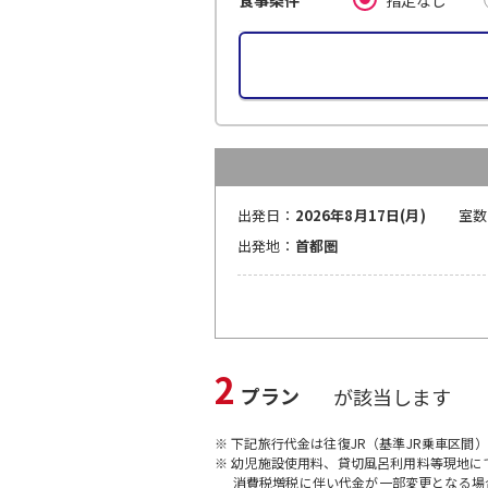
食事条件
出発日：
2026年8月17日(月)
室数
出発地：
首都圏
2
プラン
が該当します
※ 下記旅行代金は往復JR（基準JR乗車区間
※ 幼児施設使用料、貸切風呂利用料等現地
消費税増税に伴い代金が一部変更となる場