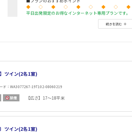
■プランのおすすめポイント
◆ ◇ ◆ ◇ ◆ ◇ ◆ ◇ ◆
平日出発限定のお得なインターネット専用プランです。
価格を抑えたい！人が多い土日祝日を避けてゆったり旅
続きを読む
こんな方にお勧めのプランです♪
◆ ◇ ◆ ◇ ◆ ◇ ◆ ◇ ◆
※やまびこ列車のみ選択可能なプランとなりますので、
【ホテルから朝食をご用意】
■このプランは食事なしプランですが
「ご宿泊者に朝食
【内容】和洋バイキング
【場所】レストラン
】ツイン(2名1室)
【時間】06:30～09:00
：WA3077267-19T102-08060219
【広さ】17～18平米
禁煙
〕ツイン(2名1室)