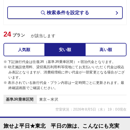
検索条件を設定する
24
プラン
が該当します
人気順
安い順
高い順
※ 下記旅行代金は往復JR（基準JR乗車区間）＋宿泊代金となります。
※ 幼児施設使用料、貸切風呂利用料等現地にてお支払いいただく代金は税込
み表記となりますが、消費税増税に伴い代金が一部変更となる場合がござ
います。
※ 表示されている旅行代金・プラン内容は一定時間ごとに更新されます。最
終確認画面でご確認ください。
基準JR乗車区間
東京～米沢
空室状況：2026年8月5日（水） 19：00現在
旅せよ平日★東北 平日の旅は、こんなにも充実