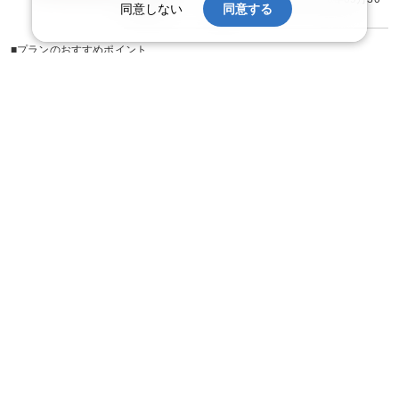
同意しない
同意する
日
■プランのおすすめポイント
◆ ◇ ◆ ◇ ◆ ◇ ◆ ◇ ◆
平日出発限定のお得なインターネット専用プランです。
価格を抑えたい！人が多い土日祝日を避けてゆったり旅をしたい！
続きを読む
こんな方にお勧めのプランです♪
◆ ◇ ◆ ◇ ◆ ◇ ◆ ◇ ◆
※やまびこ列車のみ選択可能なプランとなりますので、ご了承ください。
部屋タイプ
【連泊がお得♪】
２泊以上でお申し込みできる、お得なプランです。
※１泊でのご予約はできません
山水荘【禁煙】和室（バスなし・トイレ付）(2〜
※すべての宿泊日が同一条件となります。
4名1室)
【お楽しみメニュー】
・
ラジウム温泉卵（ミニパック）グループにつき1個付
（14：00～17：00又
23,000円
大人お1人様(JR＋宿泊/1泊) ：税込
【ご案内】
コースコード：WA3077369-29J104-08030226
送迎についての詳細はお客様自身で宿泊施設へお問い合わせいただくか、公式
和室
【広さ】10畳