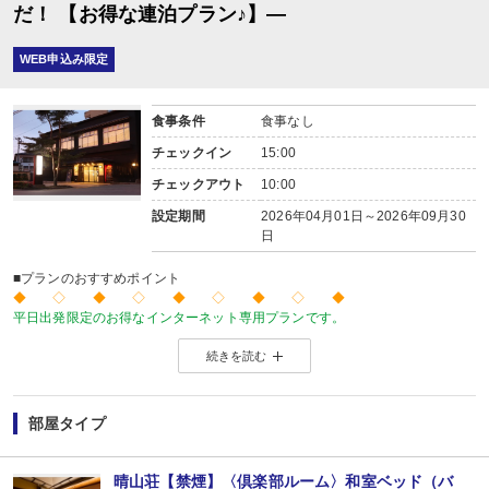
だ！ 【お得な連泊プラン♪】―
WEB申込み限定
食事条件
食事なし
チェックイン
15:00
チェックアウト
10:00
設定期間
2026年04月01日～2026年09月30
日
■プランのおすすめポイント
◆ ◇ ◆ ◇ ◆ ◇ ◆ ◇ ◆
平日出発限定のお得なインターネット専用プランです。
価格を抑えたい！人が多い土日祝日を避けてゆったり旅をしたい！
続きを読む
こんな方にお勧めのプランです♪
◆ ◇ ◆ ◇ ◆ ◇ ◆ ◇ ◆
※やまびこ列車のみ選択可能なプランとなりますので、ご了承ください。
部屋タイプ
【連泊がお得♪】
２泊以上でお申し込みできる、お得なプランです。
※１泊でのご予約はできません
晴山荘【禁煙】〈倶楽部ルーム〉和室ベッド（バ