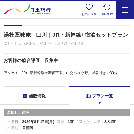
お気に入り
閲覧履歴
湯杜匠味庵 山川｜JR・新幹線+宿泊セットプラン
ゆもりしょうみあん やまかわ [山形県／小野川]
お客様の総合評価 収集中
アクセス
JR山形新幹線米沢駅下車、山交バス小野川温泉行きで30分
施設情報
プラン一覧
選択した条件
出発日：
2026年8月17日(月)
室数：
1室
1室あたり人数：
2名1室
出発地：
首都圏