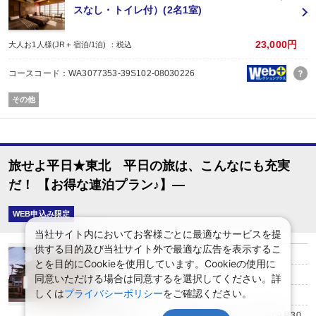
※すべての宿泊日が同一条件となります。
スなし・トイレ付）(2名1室)
【お楽しみメニュー】
・
ラジウム温泉卵（ミニパック）グループにつき1個付
（14：00～17：00又
23,000円
大人お1人様(JR＋宿泊/1泊) ：税込
【ご案内】
コースコード：WA3077353-39S102-08030226
送迎についての詳細はお客様自身で宿泊施設へお問い合わせいただくか、公式
その他
旅せよ平日★東北 平日の旅は、こんなにも充実
だ！ 【お得な連泊プラン♪】―
WEB申込み限定
当社サイト内においてお客様ごとに最適なサービスを提
供する目的及び当社サイト外で最適な広告を表示するこ
食事条件
食事なし
とを目的にCookieを使用しています。Cookieの使用に
チェックイン
15:00
同意いただける場合は同意するを選択してください。詳
しくは
プライバシーポリシー
をご確認ください。
チェックアウト
10:00
設定期間
2026年04月01日～2026年09月30