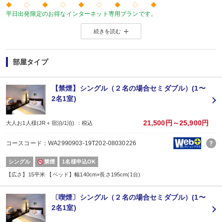
◆ ◇ ◆ ◇ ◆ ◇ ◆ ◇ ◆
平日出発限定のお得なインターネット専用プランです。
価格を抑えたい！人が多い土日祝日を避けてゆったり旅をしたい！
続きを読む
そんな方にお勧めのプランです♪
◆ ◇ ◆ ◇ ◆ ◇ ◆ ◇ ◆
■夕食
なし
部屋タイプ
■朝食
場所:
レストラン
【禁煙】シングル（２名の場合セミダブル）(1〜
内容:
2名1室)
和洋ビュッフェ
【時間】7:00～10:00
21,500円～25,900円
大人お1人様(JR＋宿泊/1泊) ：税込
コースコード：WA2990903-19T202-08030226
シングル
禁煙
1名様申込OK
【広さ】15平米 【ベッド】幅140cm×長さ195cm(1台)
〔喫煙〕シングル（２名の場合セミダブル）(1〜
2名1室)