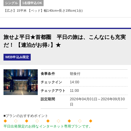
シングル
1名様申込OK
【広さ】15平米 【ベッド】幅140cm×長さ195cm(1台)
旅せよ平日★首都圏 平日の旅は、こんなにも充実
だ！ 【連泊がお得♪】★
WEB申込み限定
食事条件
朝食付
チェックイン
14:00
チェックアウト
11:00
設定期間
2026年04月01日～2026年09月30
日
■プランのおすすめポイント
◆ ◇ ◆ ◇ ◆ ◇ ◆ ◇ ◆
平日出発限定のお得なインターネット専用プランです。