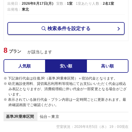
出発日：
2026年8月17日(月)
室数：
1室
1室あたり人数：
2名1室
出発地：
東北
検索条件を設定する
8
プラン
が該当します
人気順
安い順
高い順
※ 下記旅行代金は往復JR（基準JR乗車区間）＋宿泊代金となります。
※ 幼児施設使用料、貸切風呂利用料等現地にてお支払いいただく代金は税込
み表記となりますが、消費税増税に伴い代金が一部変更となる場合がござ
います。
※ 表示されている旅行代金・プラン内容は一定時間ごとに更新されます。最
終確認画面でご確認ください。
基準JR乗車区間
仙台～東京
空室状況：2026年8月5日（水） 19：00現在