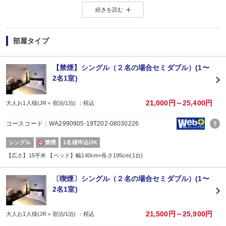
価格を抑えたい！人が多い土日祝日を避けてゆったり旅をしたい！
続きを読む
そんな方にお勧めのプランです♪
◆ ◇ ◆ ◇ ◆ ◇ ◆ ◇ ◆
【連泊がお得♪】
２泊以上でお申し込みできる、お得なプランです。
部屋タイプ
※１泊でのご予約はできません
※すべての宿泊日が同一条件となります。
【禁煙】シングル（２名の場合セミダブル）(1〜
■夕食
2名1室)
なし
■朝食
場所:
21,000円～25,400円
大人お1人様(JR＋宿泊/1泊) ：税込
レストラン
内容:
コースコード：WA2990905-19T202-08030226
和洋ビュッフェ
【時間】7:00～10:00
シングル
禁煙
1名様申込OK
【広さ】15平米 【ベッド】幅140cm×長さ195cm(1台)
〔喫煙〕シングル（２名の場合セミダブル）(1〜
2名1室)
21,500円～25,900円
大人お1人様(JR＋宿泊/1泊) ：税込