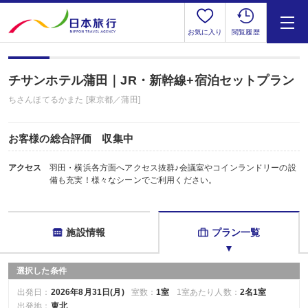
お気に入り
閲覧履歴
チサンホテル蒲田｜JR・新幹線+宿泊セットプラン
ちさんほてるかまた [東京都／蒲田]
お客様の総合評価 収集中
アクセス
羽田・横浜各方面へアクセス抜群♪会議室やコインランドリーの設
備も充実！様々なシーンでご利用ください。
施設情報
プラン一覧
選択した条件
出発日：
2026年8月31日(月)
室数：
1室
1室あたり人数：
2名1室
出発地：
東北