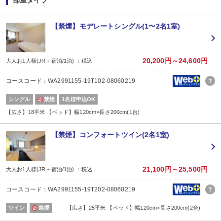
部屋タイプ
■夕食
なし
【禁煙】モデレートシングル(1〜2名1室)
■朝食
場所:
レストラン
内容:
20,200円～24,600円
大人お1人様(JR＋宿泊/1泊) ：税込
和洋バイキング
【時間】6:30～9:30
コースコード：WA2991155-19T102-08060219
シングル
禁煙
1名様申込OK
【広さ】18平米 【ベッド】幅120cm×長さ200cm(1台)
【禁煙】コンフォートツイン(2名1室)
21,100円～25,500円
大人お1人様(JR＋宿泊/1泊) ：税込
コースコード：WA2991155-19T202-08060219
ツイン
禁煙
【広さ】25平米 【ベッド】幅120cm×長さ200cm(2台)