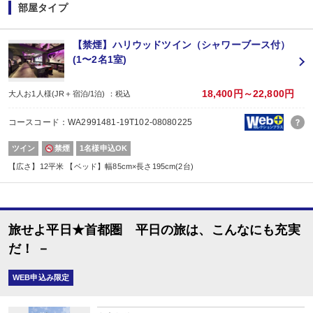
２泊以上でお申し込みできる、お得なプランです。
部屋タイプ
※１泊でのご予約はできません
※すべての宿泊日が同一条件となります。
【禁煙】ハリウッドツイン（シャワーブース付）
(1〜2名1室)
18,400円～22,800円
大人お1人様(JR＋宿泊/1泊) ：税込
コースコード：WA2991481-19T102-08080225
ツイン
禁煙
1名様申込OK
【広さ】12平米 【ベッド】幅85cm×長さ195cm(2台)
旅せよ平日★首都圏 平日の旅は、こんなにも充実
だ！ －
WEB申込み限定