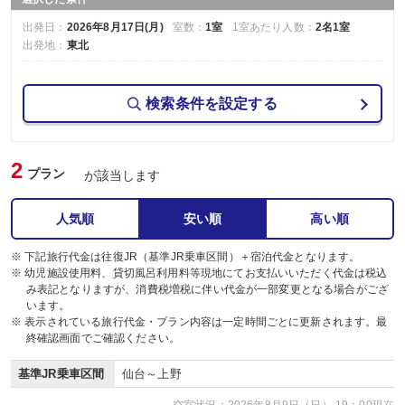
出発日：
2026年8月17日(月)
室数：
1室
1室あたり人数：
2名1室
出発地：
東北
検索条件を設定する
2
プラン
が該当します
人気順
安い順
高い順
※ 下記旅行代金は往復JR（基準JR乗車区間）＋宿泊代金となります。
※ 幼児施設使用料、貸切風呂利用料等現地にてお支払いいただく代金は税込
み表記となりますが、消費税増税に伴い代金が一部変更となる場合がござ
います。
※ 表示されている旅行代金・プラン内容は一定時間ごとに更新されます。最
終確認画面でご確認ください。
基準JR乗車区間
仙台～上野