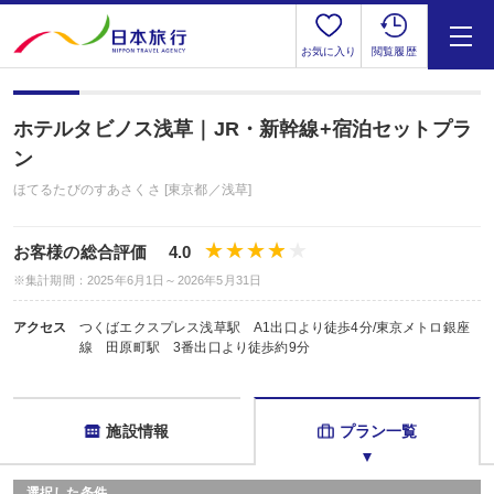
お気に入り
閲覧履歴
ホテルタビノス浅草｜JR・新幹線+宿泊セットプラ
ン
ほてるたびのすあさくさ [東京都／浅草]
お客様の総合評価 4.0
※集計期間：2025年6月1日～2026年5月31日
アクセス
つくばエクスプレス浅草駅 A1出口より徒歩4分/東京メトロ銀座
線 田原町駅 3番出口より徒歩約9分
施設情報
プラン一覧
選択した条件