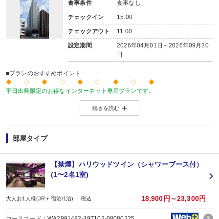
食事条件
食事なし
チェックイン
15:00
チェックアウト
11:00
設定期間
2026年04月01日～2026年09月30
日
■プランのおすすめポイント
◆ ◇ ◆ ◇ ◆ ◇ ◆ ◇ ◆
平日出発限定のお得なインターネット専用プランです。
価格を抑えたい！人が多い土日祝日を避けてゆったり旅をしたい！
続きを読む
そんな方にお勧めのプランです♪
◆ ◇ ◆ ◇ ◆ ◇ ◆ ◇ ◆
部屋タイプ
【禁煙】ハリウッドツイン（シャワーブース付）
(1〜2名1室)
18,900円～23,300円
大人お1人様(JR＋宿泊/1泊) ：税込
コースコード：WA2991482-19T102-08080225