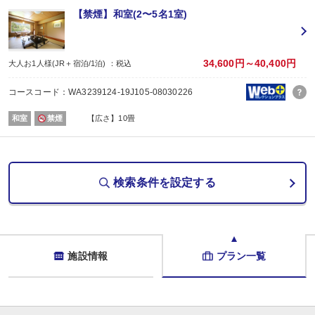
和食会席
【禁煙】和室(2〜5名1室)
【時間】18:00～又は18:30～
■朝食
場所:
その他（レストラン又は広間）
34,600円～40,400円
大人お1人様(JR＋宿泊/1泊) ：税込
内容:
和洋バイキング ※宿泊人数により和定食となる場合がございます。
コースコード：WA3239124-19J105-08030226
【時間】07:30～又は08:00～
和室
禁煙
【広さ】10畳
検索条件を設定する
施設情報
プラン一覧