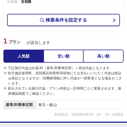
出発地：
首都圏
検索条件を設定する
1
プラン
が該当します
人気順
安い順
高い順
※ 下記旅行代金は往復JR（基準JR乗車区間）＋宿泊代金となります。
※ 幼児施設使用料、貸切風呂利用料等現地にてお支払いいただく代金は税込
み表記となりますが、消費税増税に伴い代金が一部変更となる場合がござ
います。
※ 表示されている旅行代金・プラン内容は一定時間ごとに更新されます。最
終確認画面でご確認ください。
基準JR乗車区間
東京～飯山
空室状況：2026年8月5日（水） 19：00現在