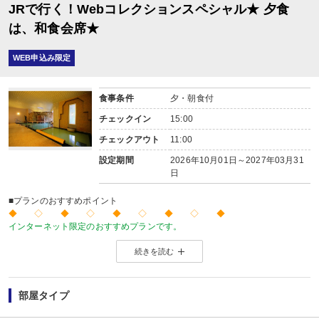
JRで行く！Webコレクションスペシャル★ 夕食
は、和食会席★
WEB申込み限定
食事条件
夕・朝食付
チェックイン
15:00
チェックアウト
11:00
設定期間
2026年10月01日～2027年03月31
日
■プランのおすすめポイント
◆ ◇ ◆ ◇ ◆ ◇ ◆ ◇ ◆
インターネット限定のおすすめプランです。
温泉旅館から市内のホテルまで人気のお宿をご用意！
続きを読む
※店頭・電話・メールでのお問合せや申込みは出来ません。
◆ ◇ ◆ ◇ ◆ ◇ ◆ ◇ ◆
■夕食
場所:
部屋タイプ
その他（レストラン又は広間）
内容: