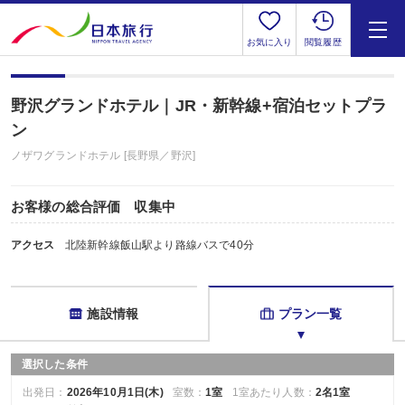
お気に入り
閲覧履歴
野沢グランドホテル｜JR・新幹線+宿泊セットプラ
ン
ノザワグランドホテル [長野県／野沢]
お客様の総合評価 収集中
アクセス
北陸新幹線飯山駅より路線バスで40分
施設情報
プラン一覧
選択した条件
出発日：
2026年10月1日(木)
室数：
1室
1室あたり人数：
2名1室