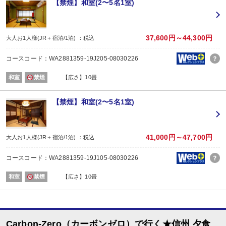
【禁煙】和室(2〜5名1室)
場所:
宴会場
内容:
和食
37,600円～44,300円
大人お1人様(JR＋宿泊/1泊) ：税込
【時間】18:00～または18:30～ ※チェックイン時ご案内いたします。
■朝食
コースコード：WA2881359-19J205-08030226
場所:
宴会場
和室
禁煙
【広さ】10畳
内容:
和食
【時間】07：30～または08：00～ ※チェックイン時ご案内いたします。
【禁煙】和室(2〜5名1室)
41,000円～47,700円
大人お1人様(JR＋宿泊/1泊) ：税込
コースコード：WA2881359-19J105-08030226
和室
禁煙
【広さ】10畳
Carbon-Zero（カーボンゼロ）で行く★信州 夕食