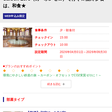
は、和食★
WEB申込み限定
食事条件
夕・朝食付
チェックイン
15:00
チェックアウト
10:00
設定期間
2026年04月01日～2026年09月30
日
■プランのおすすめポイント
◆ ◇ ◆ ◇ ◆ ◇ ◆ ◇ ◆
環境にやさしい鉄道の旅 ～カーボン・オフセットでCO2実質ゼロに！～
当プランの旅行代金にはカーボン・オフセット代金（J-クレジット代金）が含
続きを読む
森林保全に役立てられます。
旅行の移動で排出されるCO2を埋め合わせ（オフセット）出来る仕組みとなっ
※カーボン・オフセットについて、詳しくは
こちら
をご覧ください。
◆ ◇ ◆ ◇ ◆ ◇ ◆ ◇ ◆
部屋タイプ
【ご案内】
・館内は階段、段差が多くなっております。ご注意ください。
■夕食