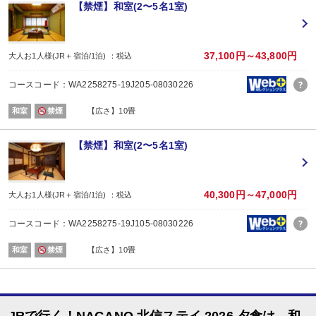
場所:
【禁煙】和室(2〜5名1室)
宴会場
内容:
和食会席
【時間】１８：００または１８：３０ ※チェックイン時ご案内
37,100円～43,800円
大人お1人様(JR＋宿泊/1泊) ：税込
■朝食
場所:
コースコード：WA2258275-19J205-08030226
宴会場
内容:
和室
禁煙
【広さ】10畳
和食
【時間】７：３０または８：００ ※チェックイン時ご案内
【禁煙】和室(2〜5名1室)
40,300円～47,000円
大人お1人様(JR＋宿泊/1泊) ：税込
コースコード：WA2258275-19J105-08030226
和室
禁煙
【広さ】10畳