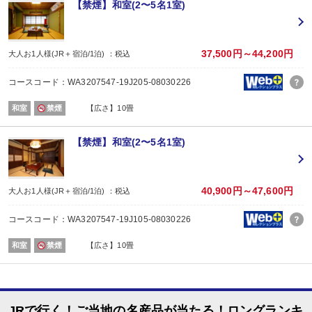
宴会場
【禁煙】和室(2〜5名1室)
内容:
和食
【時間】18:00～または18:30～ ※チェックイン時ご案内いたします。
■朝食
37,500円～44,200円
大人お1人様(JR＋宿泊/1泊) ：税込
場所:
宴会場
コースコード：WA3207547-19J205-08030226
内容:
和食
和室
禁煙
【広さ】10畳
【時間】07：30～または08：00～ ※チェックイン時ご案内いたします。
【禁煙】和室(2〜5名1室)
40,900円～47,600円
大人お1人様(JR＋宿泊/1泊) ：税込
コースコード：WA3207547-19J105-08030226
和室
禁煙
【広さ】10畳
JRで行く！ご当地の名産品が当たる！ロングランキ