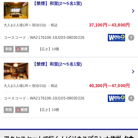
場所:
【禁煙】和室(2〜5名1室)
宴会場
内容:
和食会席
【時間】１８：００または１８：３０ ※チェックイン時ご案内
37,100円～43,800円
大人お1人様(JR＋宿泊/1泊) ：税込
■朝食
場所:
コースコード：WA2176106-19J205-08030226
宴会場
内容:
和室
禁煙
【広さ】10畳
和食
【時間】７：３０または８：００ ※チェックイン時ご案内
【禁煙】和室(2〜5名1室)
40,300円～47,000円
大人お1人様(JR＋宿泊/1泊) ：税込
コースコード：WA2176106-19J105-08030226
和室
禁煙
【広さ】10畳