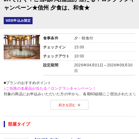
ャンペーン★信州 夕食は、和食★
WEB申込み限定
食事条件
夕・朝食付
チェックイン
15:00
チェックアウト
10:00
設定期間
2026年04月01日～2026年09月30
日
■プランのおすすめポイント
♪ご当地の名産品が当たる！ロングランキャンペーン！
対象の商品にお申込みいただいた方の中から、各期60組様にご宿泊されたエリ
※当選した方には各期終了後の翌月中旬頃にメールにてご連絡いたします。
続きを読む
当選した場合は、ご当地名産品発送のため、お客様の氏名・住所・電話番号
ご当地名産品発送以外の目的では使用いたしません。
※「＠nta.co.jp」よりメールをお送りいたしますので、ドメイン受信設定をさ
※
ご当地名産品キャンペーンサイト 詳しくはこちら
部屋タイプ
【ご案内】
・館内は階段、段差が多くなっております。ご注意ください。
■夕食