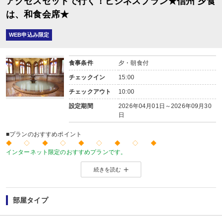
アクセスセットで行く！ビジネスプラン★信州 夕食
は、和食会席★
WEB申込み限定
食事条件
夕・朝食付
チェックイン
15:00
チェックアウト
10:00
設定期間
2026年04月01日～2026年09月30
日
■プランのおすすめポイント
◆ ◇ ◆ ◇ ◆ ◇ ◆ ◇ ◆
インターネット限定のおすすめプランです。
温泉旅館から市内のホテルまで人気のお宿をご用意！
続きを読む
※店頭・電話・メールでのお問合せや申込みは出来ません。
◆ ◇ ◆ ◇ ◆ ◇ ◆ ◇ ◆
【ご案内】
・館内は階段、段差が多くなっております。ご注意ください。
部屋タイプ
■夕食