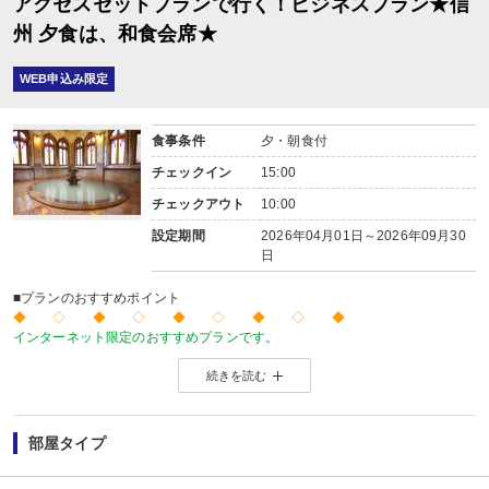
アクセスセットプランで行く！ビジネスプラン★信
州 夕食は、和食会席★
WEB申込み限定
食事条件
夕・朝食付
チェックイン
15:00
チェックアウト
10:00
設定期間
2026年04月01日～2026年09月30
日
■プランのおすすめポイント
◆ ◇ ◆ ◇ ◆ ◇ ◆ ◇ ◆
インターネット限定のおすすめプランです。
温泉旅館から市内のホテルまで人気のお宿をご用意！
続きを読む
※店頭・電話・メールでのお問合せや申込みは出来ません。
◆ ◇ ◆ ◇ ◆ ◇ ◆ ◇ ◆
【ご案内】
・館内は階段、段差が多くなっております。ご注意ください。
部屋タイプ
■夕食