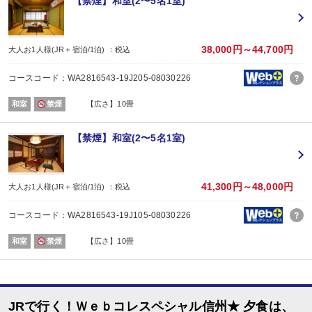
【禁煙】和室(2〜5名1室)
場所:
宴会場
内容:
和食
38,000円～44,700円
大人お1人様(JR＋宿泊/1泊) ：税込
【時間】18:00～または18:30～ ※チェックイン時ご案内いたします。
■朝食
コースコード：WA2816543-19J205-08030226
場所:
宴会場
和室
禁煙
【広さ】10畳
内容:
和食
【時間】07：30～または08：00～ ※チェックイン時ご案内いたします。
【禁煙】和室(2〜5名1室)
41,300円～48,000円
大人お1人様(JR＋宿泊/1泊) ：税込
コースコード：WA2816543-19J105-08030226
和室
禁煙
【広さ】10畳
JRで行く！Ｗｅｂコレスペシャル信州★ 夕食は、