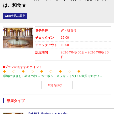
は、和食★
WEB申込み限定
食事条件
夕・朝食付
チェックイン
15:00
チェックアウト
10:00
設定期間
2026年04月01日～2026年09月30
日
■プランのおすすめポイント
◆ ◇ ◆ ◇ ◆ ◇ ◆ ◇ ◆
環境にやさしい鉄道の旅 ～カーボン・オフセットでCO2実質ゼロに！～
当プランの旅行代金にはカーボン・オフセット代金（J-クレジット代金）が含
続きを読む
森林保全に役立てられます。
旅行の移動で排出されるCO2を埋め合わせ（オフセット）出来る仕組みとなっ
※カーボン・オフセットについて、詳しくは
こちら
をご覧ください。
◆ ◇ ◆ ◇ ◆ ◇ ◆ ◇ ◆
部屋タイプ
【ご案内】
・館内は階段、段差が多くなっております。ご注意ください。
■夕食