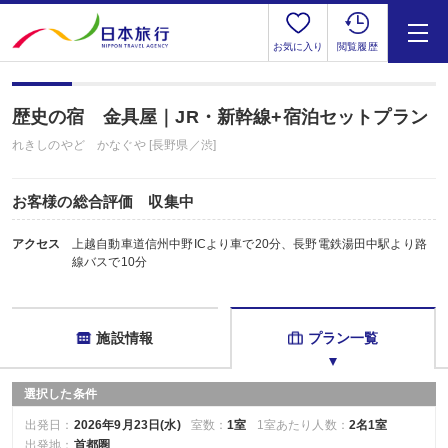
お気に入り
閲覧履歴
歴史の宿 金具屋｜JR・新幹線+宿泊セットプラン
れきしのやど かなぐや [長野県／渋]
お客様の総合評価 収集中
アクセス
上越自動車道信州中野ICより車で20分、長野電鉄湯田中駅より路
線バスで10分
施設情報
プラン一覧
選択した条件
出発日：
2026年9月23日(水)
室数：
1室
1室あたり人数：
2名1室
出発地：
首都圏