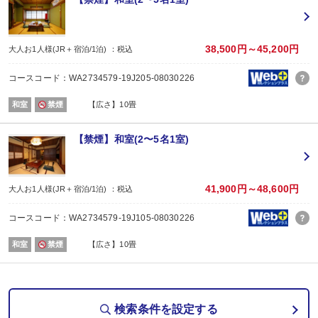
内容:
和食
【時間】18:00～または18:30～ ※チェックイン時ご案内いたします。
■朝食
38,500円～45,200円
大人お1人様(JR＋宿泊/1泊) ：税込
場所:
宴会場
コースコード：WA2734579-19J205-08030226
内容:
和食
和室
禁煙
【広さ】10畳
【時間】07：30～または08：00～ ※チェックイン時ご案内いたします。
【禁煙】和室(2〜5名1室)
41,900円～48,600円
大人お1人様(JR＋宿泊/1泊) ：税込
コースコード：WA2734579-19J105-08030226
和室
禁煙
【広さ】10畳
検索条件を設定する