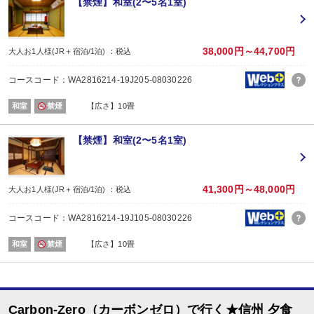
【禁煙】和室(2〜5名1室)
場所:
宴会場
内容:
和食
38,000円～44,700円
大人お1人様(JR＋宿泊/1泊) ：税込
【時間】18:00～または18:30～ ※チェックイン時ご案内いたします。
■朝食
コースコード：WA2816214-19J205-08030226
場所:
宴会場
和室
禁煙
【広さ】10畳
内容:
和食
【時間】07：30～または08：00～ ※チェックイン時ご案内いたします。
【禁煙】和室(2〜5名1室)
41,300円～48,000円
大人お1人様(JR＋宿泊/1泊) ：税込
コースコード：WA2816214-19J105-08030226
和室
禁煙
【広さ】10畳
Carbon-Zero（カーボンゼロ）で行く★信州 夕食