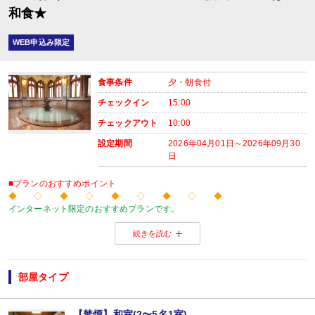
和食★
WEB申込み限定
食事条件
夕・朝食付
チェックイン
15:00
チェックアウト
10:00
設定期間
2026年04月01日～2026年09月30
日
■プランのおすすめポイント
◆ ◇ ◆ ◇ ◆ ◇ ◆ ◇ ◆
インターネット限定のおすすめプランです。
温泉旅館から市内のホテルまで人気のお宿をご用意！
続きを読む
※店頭・電話・メールでのお問合せや申込みは出来ません。
◆ ◇ ◆ ◇ ◆ ◇ ◆ ◇ ◆
【ご案内】
・館内は階段、段差が多くなっております。ご注意ください。
部屋タイプ
■夕食
場所:
宴会場
【禁煙】和室(2〜5名1室)