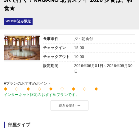
JRで行く！NAGANO 北信ステイ 2026 夕食は、和
食★
WEB申込み限定
食事条件
夕・朝食付
チェックイン
15:00
チェックアウト
10:00
設定期間
2026年06月01日～2026年09月30
日
■プランのおすすめポイント
◆ ◇ ◆ ◇ ◆ ◇ ◆ ◇ ◆
インターネット限定のおすすめプランです。
温泉旅館から市内のホテルまで人気のお宿をご用意！
続きを読む
※店頭・電話・メールでのお問合せや申込みは出来ません。
◆ ◇ ◆ ◇ ◆ ◇ ◆ ◇ ◆
【ご案内】
・館内は階段、段差が多くなっております。ご注意ください。
部屋タイプ
■夕食
場所: