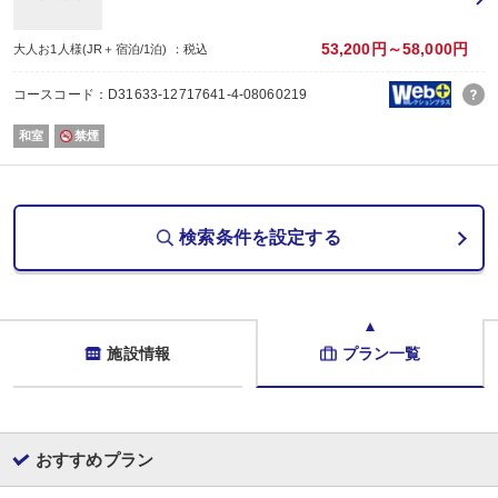
※添い寝幼児様(布団のみ、食事のみ、食事、布団なし）を含む予約について
ご予約時に直接施設にご連絡いただくようお願いいたします。
53,200円～58,000円
大人お1人様(JR＋宿泊/1泊) ：税込
コースコード：D31633-12717641-4-08060219
和室
禁煙
検索条件を設定する
施設情報
プラン一覧
おすすめプラン