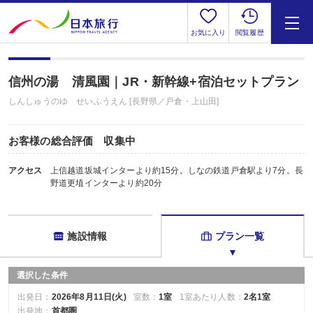
お気に入り
閲覧履歴
信州の湯 清風園｜JR・新幹線+宿泊セットプラン
しんしゅうのゆ せいふうえん [長野県／戸倉・上山田]
お客様の総合評価 収集中
アクセス
上信越道坂城インターより約15分。しなの鉄道戸倉駅より7分。長
野道更埴インターより約20分
施設情報
プラン一覧
選択した条件
出発日：
2026年8月11日(火)
室数：
1室
1室あたり人数：
2名1室
出発地：
首都圏