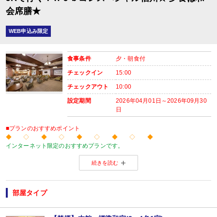
会席膳★
WEB申込み限定
食事条件
夕・朝食付
チェックイン
15:00
チェックアウト
10:00
設定期間
2026年04月01日～2026年09月30
日
■プランのおすすめポイント
◆ ◇ ◆ ◇ ◆ ◇ ◆ ◇ ◆
インターネット限定のおすすめプランです。
温泉旅館から市内のホテルまで人気のお宿をご用意！
続きを読む
※店頭・電話・メールでのお問合せや申込みは出来ません。
◆ ◇ ◆ ◇ ◆ ◇ ◆ ◇ ◆
【おたのしみメニュー】
・貸切風呂1部屋・45分1,100円（税込）にてご利用ＯＫ
（通常45分2,200円
部屋タイプ
※チェックイン時先着順
※先着順のため、ご利用いただけない場合があります。
■夕食