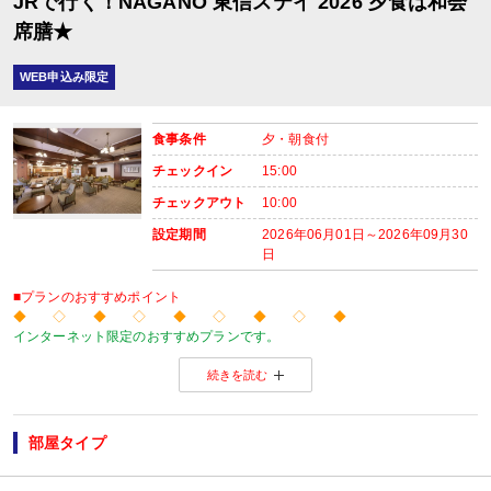
JRで行く！NAGANO 東信ステイ 2026 夕食は和会
席膳★
WEB申込み限定
食事条件
夕・朝食付
チェックイン
15:00
チェックアウト
10:00
設定期間
2026年06月01日～2026年09月30
日
■プランのおすすめポイント
◆ ◇ ◆ ◇ ◆ ◇ ◆ ◇ ◆
インターネット限定のおすすめプランです。
温泉旅館から市内のホテルまで人気のお宿をご用意！
続きを読む
※店頭・電話・メールでのお問合せや申込みは出来ません。
◆ ◇ ◆ ◇ ◆ ◇ ◆ ◇ ◆
【おたのしみメニュー】
・貸切風呂1部屋・45分1,100円（税込）にてご利用ＯＫ
（通常45分2,200円
部屋タイプ
※チェックイン時先着順
※先着順のため、ご利用いただけない場合があります。