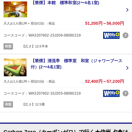
■夕食
【禁煙】本館 標準和室(2〜4名1室)
場所:
その他（合同会食場 本館７階「りんどう」）
内容:
時間：18：00～ ※最終開始時間19：00
51,200円～56,000円
大人お1人様(JR＋宿泊/1泊) ：税込
■朝食
場所:
コースコード：WA3207602-23J206-08060219
宴会場（７Ｆりんどう）
内容:
和室
【広さ】12.5平米
時間：7：00～9：00 最終開始時間8：30
【禁煙】清流亭 標準室 和室（ジャワーブース
付）(2〜4名1室)
52,400円～57,200円
大人お1人様(JR＋宿泊/1泊) ：税込
コースコード：WA3207602-33J205-08060219
和室
【広さ】12.5畳