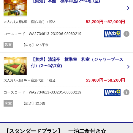
【禁煙】本館 標準和室(2〜4名1室)
場所:
その他（合同会食場 本館７階「りんどう」）
内容:
地元産の食材を使用した和会席膳
52,200円～57,000円
大人お1人様(JR＋宿泊/1泊) ：税込
（こどもＡ：刺身、鍋、ランチＢＯＸ こどもＢ：ランチＢＯＸ）
※１２／３１～１／２の期間はお正月料理となります。
コースコード：WA2734613-23J206-08060219
■朝食
場所:
和室
【広さ】12.5平米
宴会場（７Ｆりんどう）
内容:
和食中心のビュッフェ
【禁煙】清流亭 標準室 和室（ジャワーブース
※１２／３１～１／２の期間はお正月料理となります。
付）(2〜4名1室)
53,400円～58,200円
大人お1人様(JR＋宿泊/1泊) ：税込
コースコード：WA2734613-33J205-08060219
和室
【広さ】12.5畳
【スタンダードプラン】 一泊二食付き☆