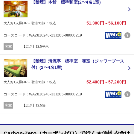
※チェックイン時先着順
【禁煙】本館 標準和室(2〜4名1室)
※先着順のため、ご利用いただけない場合があります。
■夕食
場所:
その他（合同会食場 本館７階「りんどう」）
51,300円～56,100円
大人お1人様(JR＋宿泊/1泊) ：税込
内容:
地元産の食材を使用した和会席膳
コースコード：WA2816248-23J206-08060219
（こどもＡ：刺身、鍋、ランチＢＯＸ こどもＢ：ランチＢＯＸ）
※１２／３１～１／２の期間はお正月料理となります。
和室
【広さ】12.5平米
■朝食
場所:
宴会場（７Ｆりんどう）
【禁煙】清流亭 標準室 和室（ジャワーブース
内容:
付）(2〜4名1室)
和食中心のビュッフェ
※１２／３１～１／２の期間はお正月料理となります。
52,400円～57,200円
大人お1人様(JR＋宿泊/1泊) ：税込
コースコード：WA2816248-33J205-08060219
和室
【広さ】12.5畳
Carbon-Zero（カーボンゼロ）で行く★信州 夕食は