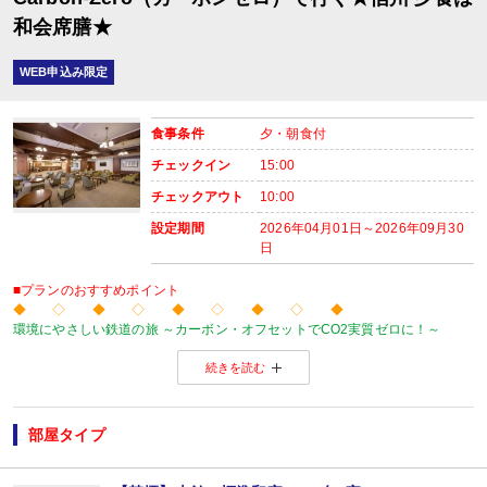
和会席膳★
WEB申込み限定
食事条件
夕・朝食付
チェックイン
15:00
チェックアウト
10:00
設定期間
2026年04月01日～2026年09月30
日
■プランのおすすめポイント
◆ ◇ ◆ ◇ ◆ ◇ ◆ ◇ ◆
環境にやさしい鉄道の旅 ～カーボン・オフセットでCO2実質ゼロに！～
当プランの旅行代金にはカーボン・オフセット代金（J-クレジット代金）が含
続きを読む
森林保全に役立てられます。
旅行の移動で排出されるCO2を埋め合わせ（オフセット）出来る仕組みとなっ
※カーボン・オフセットについて、詳しくは
こちら
をご覧ください。
◆ ◇ ◆ ◇ ◆ ◇ ◆ ◇ ◆
部屋タイプ
【おたのしみメニュー】
・貸切風呂1部屋・45分1,100円（税込）にてご利用ＯＫ
（通常45分2,200円
※チェックイン時先着順