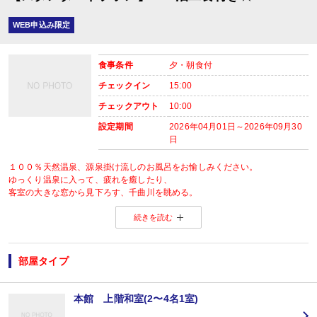
WEB申込み限定
食事条件
夕・朝食付
チェックイン
15:00
チェックアウト
10:00
設定期間
2026年04月01日～2026年09月30
日
１００％天然温泉、源泉掛け流しのお風呂をお愉しみください。
ゆっくり温泉に入って、疲れを癒したり、
客室の大きな窓から見下ろす、千曲川を眺める。
のんびりと過ぎる時間を満喫してください。
続きを読む
本プランは、当園のスタンダードプランです。
- - - - - - - - - - - - - - - - - - - - - - - - - - - - - - - - - - - - - - - - - - - - - - - - -
◇食事会場は、当園お任せとさせていただきます。
部屋タイプ
◇食事内容は季節によって異なるため、お問い合わせください。
◇アレルギー食材がある場合は、
お気軽に当園までご連絡をお願いいたします。
本館 上階和室(2〜4名1室)
- - - - - - - - - - - - - - - - - - - - - - - - - - - - - - - - - - - - - - - - - - - - - - - - -