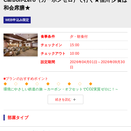
Carbon-Zero（カーボンゼロ）で行く★信州 夕食は
和会席膳★
WEB申込み限定
食事条件
夕・朝食付
チェックイン
15:00
チェックアウト
10:00
設定期間
2026年04月01日～2026年09月30
日
■プランのおすすめポイント
◆ ◇ ◆ ◇ ◆ ◇ ◆ ◇ ◆
環境にやさしい鉄道の旅 ～カーボン・オフセットでCO2実質ゼロに！～
当プランの旅行代金にはカーボン・オフセット代金（J-クレジット代金）が含
続きを読む
森林保全に役立てられます。
旅行の移動で排出されるCO2を埋め合わせ（オフセット）出来る仕組みとなっ
※カーボン・オフセットについて、詳しくは
こちら
をご覧ください。
◆ ◇ ◆ ◇ ◆ ◇ ◆ ◇ ◆
部屋タイプ
【おたのしみメニュー】
・貸切風呂1部屋・45分1,100円（税込）にてご利用ＯＫ
（通常45分2,200円