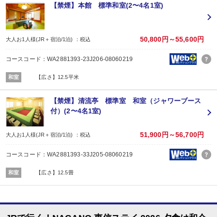
※チェックイン時先着順
【禁煙】本館 標準和室(2〜4名1室)
※先着順のため、ご利用いただけない場合があります。
■夕食
場所:
その他（合同会食場 本館７階「りんどう」）
50,800円～55,600円
大人お1人様(JR＋宿泊/1泊) ：税込
内容:
地元産の食材を使用した和会席膳
コースコード：WA2881393-23J206-08060219
（こどもＡ：刺身、鍋、ランチＢＯＸ こどもＢ：ランチＢＯＸ）
※１２／３１～１／２の期間はお正月料理となります。
和室
【広さ】12.5平米
■朝食
場所:
宴会場（７Ｆりんどう）
【禁煙】清流亭 標準室 和室（ジャワーブース
内容:
付）(2〜4名1室)
和食中心のビュッフェ
※１２／３１～１／２の期間はお正月料理となります。
51,900円～56,700円
大人お1人様(JR＋宿泊/1泊) ：税込
コースコード：WA2881393-33J205-08060219
和室
【広さ】12.5畳