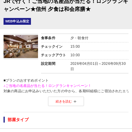
JRで行く！ご当地の名産品が当たる！ロングランキ
ャンペーン★信州 夕食は和会席膳★
WEB申込み限定
食事条件
夕・朝食付
チェックイン
15:00
チェックアウト
10:00
設定期間
2026年04月01日～2026年09月30
日
■プランのおすすめポイント
♪ご当地の名産品が当たる！ロングランキャンペーン！
対象の商品にお申込みいただいた方の中から、各期60組様にご宿泊されたエリ
※当選した方には各期終了後の翌月中旬頃にメールにてご連絡いたします。
続きを読む
当選した場合は、ご当地名産品発送のため、お客様の氏名・住所・電話番号
ご当地名産品発送以外の目的では使用いたしません。
※「＠nta.co.jp」よりメールをお送りいたしますので、ドメイン受信設定をさ
※
ご当地名産品キャンペーンサイト 詳しくはこちら
部屋タイプ
【おたのしみメニュー】
・貸切風呂1部屋・45分1,100円（税込）にてご利用ＯＫ
（通常45分2,200円