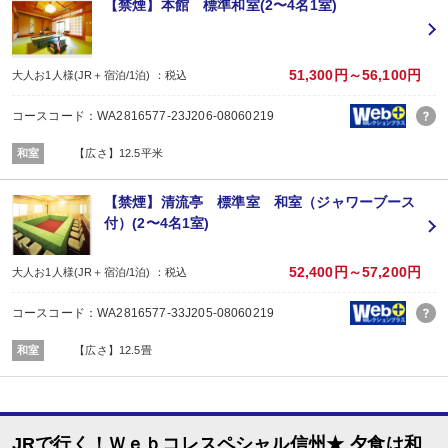
【禁煙】本館 標準和室(2〜4名1室)
※先着順のため、ご利用いただけない場合があります。
■夕食
場所:
その他（合同会食場 本館７階「りんどう」）
51,300円～56,100円
大人お1人様(JR＋宿泊/1泊) ：税込
内容:
時間：18：00～ ※最終開始時間19：00
コースコード：WA2816577-23J206-08060219
■朝食
場所:
和室
【広さ】12.5平米
宴会場（７Ｆりんどう）
内容:
時間：7：00～9：00 最終開始時間8：30
【禁煙】清流亭 標準室 和室（ジャワーブース
付）(2〜4名1室)
52,400円～57,200円
大人お1人様(JR＋宿泊/1泊) ：税込
コースコード：WA2816577-33J205-08060219
和室
【広さ】12.5畳
JRで行く！Ｗｅｂコレスペシャル信州★ 夕食は和