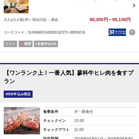
・アクセスは軽井沢駅から車で５分の距離で、軽井沢プリンスもすぐ近く！
・軽井沢でリゾート気分を満喫するのに最適！
90,300円～95,100円
大人お1人様(JR＋宿泊/1泊) ：税込
コースコード：314586K01428260187271-08030226
ツイン
禁煙
1名様申込OK
【ワンランク上！一番人気】蓼科牛ヒレ肉を食すプ
ラン
WEB申込み限定
食事条件
夕・朝食付
チェックイン
15:00
チェックアウト
11:00
設定期間
2026年04月01日～2026年09月30