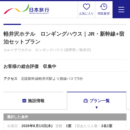
お気に入り
閲覧履歴
軽井沢ホテル ロンギングハウス｜JR・新幹線+宿
泊セットプラン
カルイザワホテル ロンギングハウス [長野県／軽井沢]
お客様の総合評価 収集中
アクセス
北陸新幹線軽井沢駅より路線バスで5分
施設情報
プラン一覧
選択した条件
出発日：
2026年8月13日(木)
室数：
1室
1室あたり人数：
2名1室