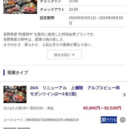
チェックイン
15:00
チェックアウト
10:00
設定期間
2026年04月01日～2026年09月30
日
長野県産“特選和牛”を贅沢に使用した特別会席プランです。
長野県産の和牛は、霜降り肉の美しさ、
まろやかさ、柔らかさ、上品な甘さの脂身が重なり合い、
風味豊かな肉質を持ち合わせています。
続きを読む
○特選和牛陶板ステーキ
選び抜かれた特選信州和牛のサーロイン・赤身をご堪能いただけます。
その美味しさを最大限に引き出す、石焼きステーキにてご用意します。
目の前でと焼きあがると、肉汁が溢れ芳醇な香りが漂います。
部屋タイプ
○信州牛しゃぶしゃぶ
厳選された信州和牛をお湯にくぐらせ、
とろけるようなお肉の柔らかさと、お肉の美味しさをご堪能いただけます。
26/4 リニューアル 上層階 アルプスビュー和
○牛ロース炙り寿司
モダンツイン(2〜3名1室)
軽くあぶった特選和牛に、安曇野産刻み山葵を添え、
肉の旨味と爽やかな山葵の風味をお楽しみいただけます。
【夕食献立】
85,900円～92,500円
大人お1人様(JR＋宿泊/1泊) ：税込
一食前酒
一座付
コースコード：396825027022890601075-08060219
和牛のローストビーフ／牛八幡巻／ラディッシュ（素揚げ）／林檎煎餅
一凌ぎ