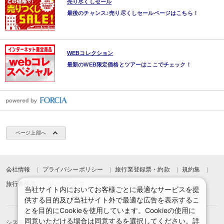
売り尽くしセール
6.全50種類以上の和食・洋食の種類豊富なメニュー
最後のチャンス♪売り尽くしセールページはこちら！
7.お子様にも大人気！フレンチトースト
8.安曇野産コシヒカリの釜炊きご飯
※時期により内容は変更になる場合がございます。
■小学生の夕食は「大人と同じ会席料理」でご用意しております。
■幼児の夕食は「お子様ランチ」でご用意しております。
WEBコレクション
■小学生のお子様で夕食「お子様ランチ」希望の場合は「幼児 食事・布団あり
最新のWEB限定価格とツアーはここでチェック！
ページ上部へ
会社情報
プライバシーポリシー
旅行業登録票・約款
規約集
旅行条件書
サイトマップ
当社サイト内においてお客様ごとに最適なサービスを提
供する目的及び当社サイト外で最適な広告を表示するこ
とを目的にCookieを使用しています。Cookieの使用に
同意いただける場合は同意するを選択してください。詳
システムメンテナンスのお知らせ
お申込みまでの手順