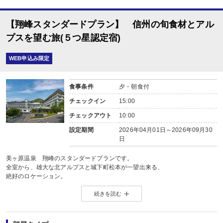
【翔峰スタンダードプラン】 信州の旬食材とアル
プスを望む旅(５つ星認定宿)
WEB申込み限定
食事条件
夕・朝食付
チェックイン
15:00
チェックアウト
10:00
設定期間
2026年04月01日～2026年09月30
日
美ヶ原温泉 翔峰のスタンダードプランです。
全室から、雄大な北アルプスと城下町松本が一望出来る、
絶好のロケーション。
美ヶ原高原ビーナスライン、上高地、安曇野
続きを読む
・・・等への観光拠点にも最適です。
温泉大浴場は、広々ゆったりの内湯と、
開放感溢れる庭園露天風呂をお楽しみいただけます。
◇ご夕食・・・旬の食材を使用した創作和食会席（レストラン）