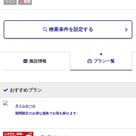
ツイン
禁煙
牛ロース炙り寿司
一造里
季節の三種盛り 妻一式
一一人鍋
信州和牛しゃぶしゃぶ／味噌ぽん酢にて
検索条件を設定する
一小鉢
信州野菜のサラダ
一台の物
信州和牛の陶板焼き サーロイン・赤身
檸檬・岩塩・山葵・黒胡椒染おろしにて
一蒸し物
施設情報
プラン一覧
茶碗蒸し 牛すじ煮込みかけ
一食事
安曇野産コシヒカリの釜飯
止〆椀／赤出汁
香乃物
おすすめプラン
一季節のデザート
◇ご夕食・・・特選和牛尽くし特別会席（レストラン）
◇ご朝食・・・豊富な50種類以上の和洋バイキング（レストラン)
タイムセール
＜朝食バイキングおすすめ料理＞
1.自分好みの豚角煮丼やマグロのたたき丼が作れる名物のっけ丼！
期間限定のお得な価格でお宿を探せます♪
2.信州味噌の味噌汁
3.信州産の新鮮な朝採れ野菜サラダ
4.信州産のわさびや野沢菜のお漬物
5.信州地鶏の卵を使用したふわふわオムレツ