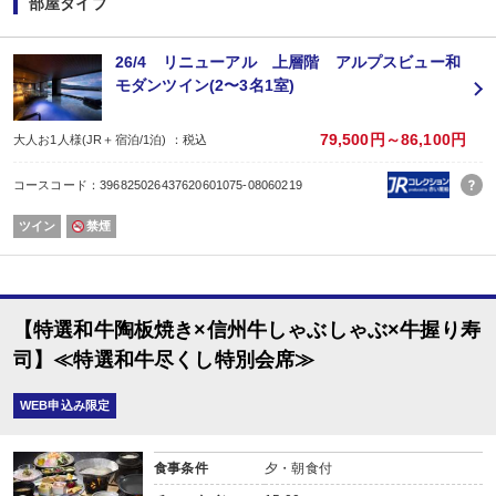
部屋タイプ
◇ご朝食・・・豊富な50種類以上の和洋バイキング（レストラン)
＜朝食バイキングおすすめ料理＞
1.自分好みの豚角煮丼やマグロのたたき丼が作れる名物のっけ丼！
26/4 リニューアル 上層階 アルプスビュー和
2.信州味噌の味噌汁
モダンツイン(2〜3名1室)
3.信州産の新鮮な朝採れ野菜サラダ
4.信州産のわさびや野沢菜のお漬物
5.信州地鶏の卵を使用したふわふわオムレツ
79,500円～86,100円
大人お1人様(JR＋宿泊/1泊) ：税込
6.全50種類以上の和食・洋食の種類豊富なメニュー
7.お子様にも大人気！フレンチトースト
コースコード：396825026437620601075-08060219
8.安曇野産コシヒカリの釜炊きご飯
※時期により内容は変更になる場合がございます。
ツイン
禁煙
【翔峰のおすすめポイント】
１．5つ星の宿★★★★★8年連続選出の宿
２．絶景の眺望客室：お部屋から雄大な北アルプスと松本の城下町を一望でき
３．県下最大級の大浴場：を始め7種の館内湯めぐりができます。
４．2017年4月オープンの旬菜ダイニング信州で旬の素材を生かしたお食事を
【特選和牛陶板焼き×信州牛しゃぶしゃぶ×牛握り寿
５．観光・アクセス抜群：松本市内・松本城まで車で10分 その他、上高地・
◇◆◇無料送迎バスのご案内（予約不要）◇◆◇
司】≪特選和牛尽くし特別会席≫
○お迎え（松本駅よりホテル翔峰へ）
１６：００発／１７：００発（松本駅お城口交番前より）
WEB申込み限定
○お送り（ホテル翔峰より松本駅へ）
０９：００発／１０：００発（ホテル玄関前より）
食事条件
夕・朝食付