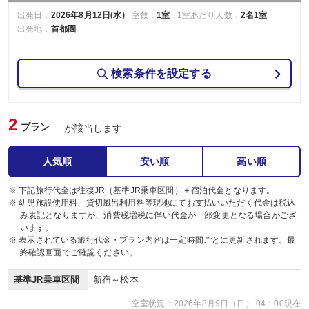
出発日：
2026年8月12日(水)
室数：
1室
1室あたり人数：
2名1室
出発地：
首都圏
検索条件を設定する
2
プラン
が該当します
人気順
安い順
高い順
※ 下記旅行代金は往復JR（基準JR乗車区間）＋宿泊代金となります。
※ 幼児施設使用料、貸切風呂利用料等現地にてお支払いいただく代金は税込
み表記となりますが、消費税増税に伴い代金が一部変更となる場合がござ
います。
※ 表示されている旅行代金・プラン内容は一定時間ごとに更新されます。最
終確認画面でご確認ください。
基準JR乗車区間
新宿～松本
空室状況：2026年8月9日（日） 04：00現在