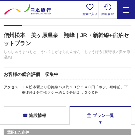
お気に入り
閲覧履歴
信州松本 美ヶ原温泉 翔峰｜JR・新幹線+宿泊セ
ットプラン
しんしゅうまつもと うつくしがはらおんせん しょうほう [長野県／美ケ原
温泉]
お客様の総合評価 収集中
アクセス
ＪＲ松本駅より◎路線バス約２０分３４０円「ホテル翔峰前」下
車徒歩１分◎タクシー約１５分約２，０００円
施設情報
プラン一覧
選択した条件