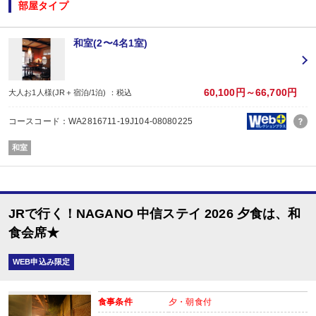
◆ ◇ ◆ ◇ ◆ ◇ ◆ ◇ ◆
部屋タイプ
【お楽しみメニュー】
・オリジナルポストカード付
・記念日（誕生日・結婚記念日）の前後一日の方に、地酒吟醸酒グラス1杯付！
和室(2〜4名1室)
※記念日前後一日が宿泊期間中に含まれる場合に限ります。証明できるものを
※予約条件の入力欄で記念日の内容をお選びください。
・レイトチェックアウト11:00ＯＫ！（通常10:00）
※除外日：休前日にあたる宿泊日
60,100円～66,700円
大人お1人様(JR＋宿泊/1泊) ：税込
・貸切風呂ご利用可能（通常30分2,000円）※事前予約
貸切風呂のご予約は、ご予約日の翌日以降にお客様自身で宿泊施設にご連絡く
コースコード：WA2816711-19J104-08080225
先着順の為、ご希望の時間帯がお取り出来ない場合もございますのでお早めに
ご連絡がない場合、利用できない場合がございますので、あらかじめご了承く
和室
JRで行く！NAGANO 中信ステイ 2026 夕食は、和
■夕食
場所:
食会席★
レストラン
内容:
WEB申込み限定
和食会席
【時間】18：00～20：30
■朝食
食事条件
夕・朝食付
場所: