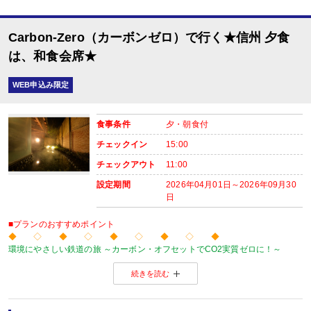
Carbon-Zero（カーボンゼロ）で行く★信州 夕食
■夕食
場所:
は、和食会席★
レストラン
内容:
WEB申込み限定
和食会席
【時間】18：00～20：30
■朝食
食事条件
夕・朝食付
場所:
レストラン
チェックイン
15:00
内容:
チェックアウト
11:00
和食
【時間】07：00～09：00
設定期間
2026年04月01日～2026年09月30
日
■プランのおすすめポイント
◆ ◇ ◆ ◇ ◆ ◇ ◆ ◇ ◆
環境にやさしい鉄道の旅 ～カーボン・オフセットでCO2実質ゼロに！～
当プランの旅行代金にはカーボン・オフセット代金（J-クレジット代金）が含
続きを読む
森林保全に役立てられます。
旅行の移動で排出されるCO2を埋め合わせ（オフセット）出来る仕組みとなっ
※カーボン・オフセットについて、詳しくは
こちら
をご覧ください。