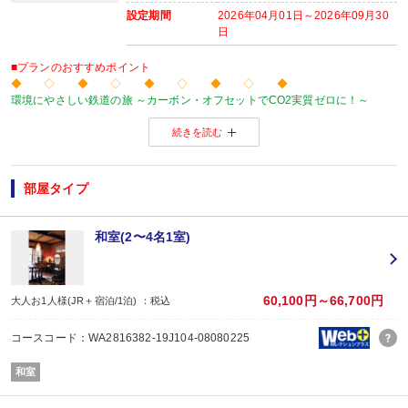
【時間】07：00～09：00
設定期間
2026年04月01日～2026年09月30
日
■プランのおすすめポイント
◆ ◇ ◆ ◇ ◆ ◇ ◆ ◇ ◆
環境にやさしい鉄道の旅 ～カーボン・オフセットでCO2実質ゼロに！～
当プランの旅行代金にはカーボン・オフセット代金（J-クレジット代金）が含
続きを読む
森林保全に役立てられます。
旅行の移動で排出されるCO2を埋め合わせ（オフセット）出来る仕組みとなっ
※カーボン・オフセットについて、詳しくは
こちら
をご覧ください。
◆ ◇ ◆ ◇ ◆ ◇ ◆ ◇ ◆
部屋タイプ
【お楽しみメニュー】
・オリジナルポストカード付
・記念日（誕生日・結婚記念日）の前後一日の方に、地酒吟醸酒グラス1杯付！
和室(2〜4名1室)
※記念日前後一日が宿泊期間中に含まれる場合に限ります。証明できるものを
※予約条件の入力欄で記念日の内容をお選びください。
・レイトチェックアウト11:00ＯＫ！（通常10:00）
※除外日：休前日にあたる宿泊日
60,100円～66,700円
大人お1人様(JR＋宿泊/1泊) ：税込
・貸切風呂ご利用可能（通常30分2,000円）※事前予約
貸切風呂のご予約は、ご予約日の翌日以降にお客様自身で宿泊施設にご連絡く
コースコード：WA2816382-19J104-08080225
先着順の為、ご希望の時間帯がお取り出来ない場合もございますのでお早めに
ご連絡がない場合、利用できない場合がございますので、あらかじめご了承く
和室