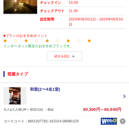
レストラン
チェックイン
15:00
内容:
チェックアウト
11:00
和食
【時間】07：00～09：00
設定期間
2026年06月01日～2026年09月30
日
■プランのおすすめポイント
◆ ◇ ◆ ◇ ◆ ◇ ◆ ◇ ◆
インターネット限定のおすすめプランです。
温泉旅館から市内のホテルまで人気のお宿をご用意！
続きを読む
※店頭・電話・メールでのお問合せや申込みは出来ません。
◆ ◇ ◆ ◇ ◆ ◇ ◆ ◇ ◆
【お楽しみメニュー】
・オリジナルポストカード付
部屋タイプ
・記念日（誕生日・結婚記念日）の前後一日の方に、地酒吟醸酒グラス1杯付！
※記念日前後一日が宿泊期間中に含まれる場合に限ります。証明できるものを
※予約条件の入力欄で記念日の内容をお選びください。
和室(2〜4名1室)
・レイトチェックアウト11:00ＯＫ！（通常10:00）
※除外日：休前日にあたる宿泊日
・貸切風呂ご利用可能（通常30分2,000円）※事前予約
貸切風呂のご予約は、ご予約日の翌日以降にお客様自身で宿泊施設にご連絡く
60,300円～66,900円
大人お1人様(JR＋宿泊/1泊) ：税込
先着順の為、ご希望の時間帯がお取り出来ない場合もございますのでお早めに
ご連絡がない場合、利用できない場合がございますので、あらかじめご了承く
コースコード：WA3207782-19J104-08080225