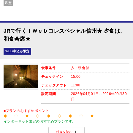
和室
■夕食
場所:
JRで行く！Ｗｅｂコレスペシャル信州★ 夕食は、
レストラン
内容:
和食会席★
和食会席
【時間】18：00～20：30
WEB申込み限定
■朝食
場所:
レストラン
食事条件
夕・朝食付
内容:
和食
チェックイン
15:00
【時間】07：00～09：00
チェックアウト
11:00
設定期間
2026年04月01日～2026年09月30
日
■プランのおすすめポイント
◆ ◇ ◆ ◇ ◆ ◇ ◆ ◇ ◆
インターネット限定のおすすめプランです。
温泉旅館から市内のホテルまで人気のお宿をご用意！
続きを読む
※店頭・電話・メールでのお問合せや申込みは出来ません。