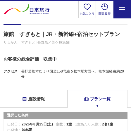
お気に入り
閲覧履歴
旅館 すぎもと｜JR・新幹線+宿泊セットプラン
りょかん すぎもと [長野県／美ケ原温泉]
お客様の総合評価 収集中
アクセス
長野道松本ICより国道158号線を松本駅方面へ、松本城経由約20
分
施設情報
プラン一覧
選択した条件
出発日：
2026年8月15日(土)
室数：
1室
1室あたり人数：
2名1室
出発地：
首都圏