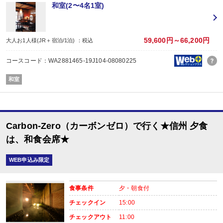
・記念日（誕生日・結婚記念日）の前後一日の方に、地酒吟醸酒グラス1杯付！
和室(2〜4名1室)
※記念日前後一日が宿泊期間中に含まれる場合に限ります。証明できるものを
※予約条件の入力欄で記念日の内容をお選びください。
・レイトチェックアウト11:00ＯＫ！（通常10:00）
※除外日：休前日にあたる宿泊日
59,600円～66,200円
大人お1人様(JR＋宿泊/1泊) ：税込
・貸切風呂ご利用可能（通常30分2,000円）※事前予約
貸切風呂のご予約は、ご予約日の翌日以降にお客様自身で宿泊施設にご連絡く
コースコード：WA2881465-19J104-08080225
先着順の為、ご希望の時間帯がお取り出来ない場合もございますのでお早めに
ご連絡がない場合、利用できない場合がございますので、あらかじめご了承く
和室
Carbon-Zero（カーボンゼロ）で行く★信州 夕食
■夕食
場所:
は、和食会席★
レストラン
内容:
WEB申込み限定
和食会席
【時間】18：00～20：30
■朝食
食事条件
夕・朝食付
場所:
レストラン
チェックイン
15:00
内容:
チェックアウト
11:00
和食