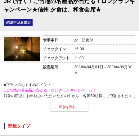
JRで行く！ご当地の名産品が当たる！ロングランキ
ャンペーン★信州 夕食は、和食会席★
WEB申込み限定
食事条件
夕・朝食付
チェックイン
15:00
チェックアウト
11:00
設定期間
2026年04月01日～2026年09月30
日
■プランのおすすめポイント
♪ご当地の名産品が当たる！ロングランキャンペーン！
対象の商品にお申込みいただいた方の中から、各期60組様にご宿泊されたエリ
※当選した方には各期終了後の翌月中旬頃にメールにてご連絡いたします。
続きを読む
当選した場合は、ご当地名産品発送のため、お客様の氏名・住所・電話番号
ご当地名産品発送以外の目的では使用いたしません。
※「＠nta.co.jp」よりメールをお送りいたしますので、ドメイン受信設定をさ
※
ご当地名産品キャンペーンサイト 詳しくはこちら
部屋タイプ
【お楽しみメニュー】
・オリジナルポストカード付