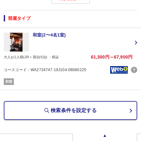
◆ ◇ ◆ ◇ ◆ ◇ ◆ ◇ ◆
【お楽しみメニュー】
・オリジナルポストカード付
部屋タイプ
・記念日（誕生日・結婚記念日）の前後一日の方に、地酒吟醸酒グラス1杯付！
※記念日前後一日が宿泊期間中に含まれる場合に限ります。証明できるものを
※予約条件の入力欄で記念日の内容をお選びください。
和室(2〜4名1室)
・レイトチェックアウト11:00ＯＫ！（通常10:00）
※除外日：休前日にあたる宿泊日
・貸切風呂ご利用可能（通常30分2,000円）※事前予約
貸切風呂のご予約は、ご予約日の翌日以降にお客様自身で宿泊施設にご連絡く
61,300円～67,900円
大人お1人様(JR＋宿泊/1泊) ：税込
先着順の為、ご希望の時間帯がお取り出来ない場合もございますのでお早めに
ご連絡がない場合、利用できない場合がございますので、あらかじめご了承く
コースコード：WA2734747-19J104-08080225
和室
■夕食
場所:
検索条件を設定する
レストラン
内容:
和食会席
【時間】18：00～20：30
■朝食
場所: