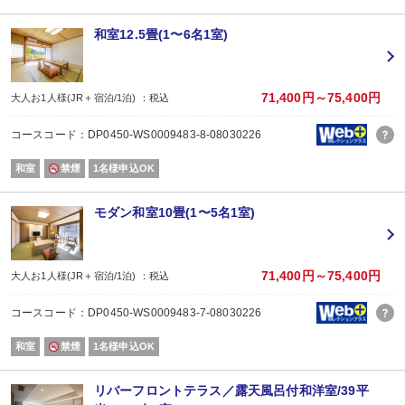
＜レストランの入店時間について＞
・ご到着順でご夕食時間の開始時間を振り分けさせていただいております。
和室12.5畳(1〜6名1室)
・早いお時間や遅いお時間ご希望の方はお手数ですがホテルまでご連絡くださ
※ご希望に添えない場合がございますが、ご理解とご協力の程よろしくお願い
71,400円～75,400円
大人お1人様(JR＋宿泊/1泊) ：税込
■温泉
2箇所の温泉を男女別にてお入りいただけます。
コースコード：DP0450-WS0009483-8-08030226
＜＜渓流露天風呂＞＞
和室
禁煙
1名様申込OK
滝ノ湯川の間近までせり出した湯船は、自然と一体化したダイナミックな入浴
＜＜庭園大浴場＞＞
モダン和室10畳(1〜5名1室)
「巌の湯」では、ダイナミックな滝を全身で感じることができ
「湧泉」では、森の香りを全身で感じることができる、開放感あふれる大浴場
71,400円～75,400円
大人お1人様(JR＋宿泊/1泊) ：税込
■チェックアウト時間
スカイコンフォートフロア・リバーフロントテラスは11時までとなります。
コースコード：DP0450-WS0009483-7-08030226
上記以外のお部屋は10時までとなります。
和室
禁煙
1名様申込OK
ご予約は大人2名様以上でお申込みください。
※3歳～小学生未満のお子様は【幼児：食事あり・布団あり】でご予約ください
リバーフロントテラス／露天風呂付和洋室/39平
※0～2歳のお子様は【幼児：食事・布団なし】でご予約ください。