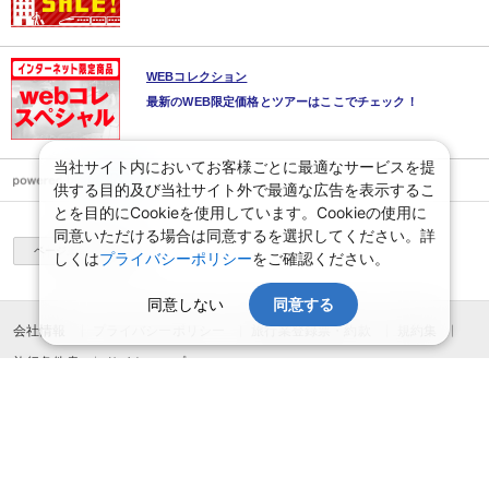
WEBコレクション
最新のWEB限定価格とツアーはここでチェック！
当社サイト内においてお客様ごとに最適なサービスを提
供する目的及び当社サイト外で最適な広告を表示するこ
とを目的にCookieを使用しています。Cookieの使用に
同意いただける場合は同意するを選択してください。詳
ページ上部へ
しくは
プライバシーポリシー
をご確認ください。
同意しない
同意する
会社情報
プライバシーポリシー
旅行業登録票・約款
規約集
旅行条件書
サイトマップ
システムメンテナンスのお知らせ
お申込みまでの手順
変更・取消のご案内
よくある質問
予約確認・変更