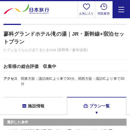
お気に入り
閲覧履歴
蓼科グランドホテル滝の湯｜JR・新幹線+宿泊セッ
トプラン
たてしなぐらんどほてるたきのゆ [長野県／蓼科温泉]
お客様の総合評価 収集中
アクセス
関東方面：諏訪南ICより車で30分。関西方面：諏訪ICより車で30
分
施設情報
プラン一覧
選択した条件