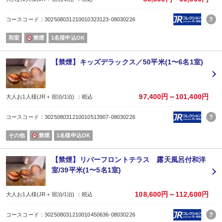
■チェックアウト
スカイコンフォート・リバーフロントテラス・ベビーデラックス・キッズデラッ
コースコード：302508031210010323123-08030226
上記以外のお部屋は10時までとなります。
※ご予約は大人2名様以上でお申込みください。
和室
禁煙
1名様申込OK
※3歳〜小学生未満のお子様は【幼児：食事あり・布団あり】でご予約ください
※0〜2歳のお子様は【幼児：食事・布団なし】でご予約ください。
尚、施設使用料・レストラン利用料として2,200円（税込）をいただいており
【禁煙】キッズデラックス／50平米(1〜6名1室)
97,400円～101,400円
大人お1人様(JR＋宿泊/1泊) ：税込
コースコード：302508031210010513907-08030226
その他
禁煙
1名様申込OK
【禁煙】リバーフロントテラス 露天風呂付和洋
室/39平米(1〜5名1室)
108,600円～112,600円
大人お1人様(JR＋宿泊/1泊) ：税込
コースコード：302508031210010450636-08030226