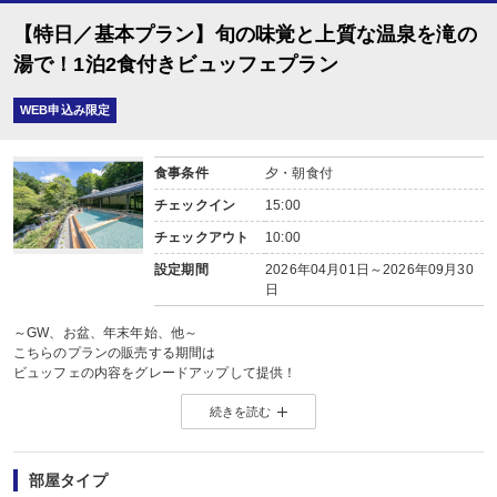
【特日／基本プラン】旬の味覚と上質な温泉を滝の
湯で！1泊2食付きビュッフェプラン
WEB申込み限定
食事条件
夕・朝食付
チェックイン
15:00
チェックアウト
10:00
設定期間
2026年04月01日～2026年09月30
日
～GW、お盆、年末年始、他～
こちらのプランの販売する期間は
ビュッフェの内容をグレードアップして提供！
人気日だからこそ豪華にお食事を♪
続きを読む
■お食事（2食付き）
ご夕食ご朝食とも四季の食材が並ぶレストラン『エルバージュ』にてホテル自
和食、洋食、郷土料理、デザートなど70種類以上から、お好きなものをご自由
部屋タイプ