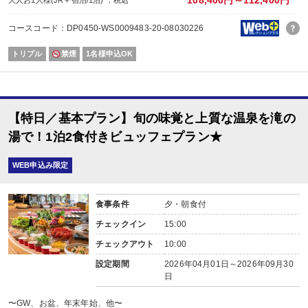
108,400円～112,400円
コースコード：DP0450-WS0009483-20-08030226
トリプル
禁煙
1名様申込OK
【特日／基本プラン】旬の味覚と上質な温泉を滝の
湯で！1泊2食付きビュッフェプラン★
WEB申込み限定
食事条件
夕・朝食付
チェックイン
15:00
チェックアウト
10:00
設定期間
2026年04月01日～2026年09月30
日
〜GW、お盆、年末年始、他〜