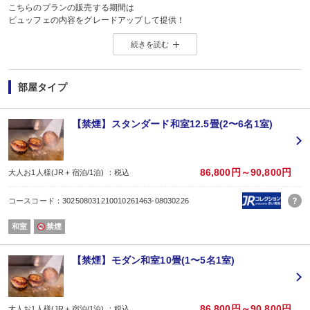
こちらのプランの販売する期間は
ビュッフェの内容をグレードアップして提供！
人気日だからこそ豪華にお食事を♪
続きを読む
■お食事（2食付き）
ご夕食ご朝食とも四季の食材が並ぶレストラン『エルバージュ』にてホテル自
和食、洋食、郷土料理、デザートなど70種類以上から、お好きなものをご自由
＜レストランの入店時間について＞
部屋タイプ
・ご到着順でご夕食時間の開始時間を振り分けさせていただいております。
・早いお時間や遅いお時間ご希望の方はお手数ですがホテルまでご連絡くださ
※ご希望に添えない場合がございますが、ご理解とご協力の程よろしくお願い
【禁煙】スタンダード和室12.5畳(2〜6名1室)
■温泉
2箇所の温泉を男女別にてお入りいただけます。
＜＜渓流露天風呂＞＞
滝ノ湯川の間近までせり出した湯船は、自然と一体化したダイナミックな入浴
86,800円～90,800円
大人お1人様(JR＋宿泊/1泊) ：税込
＜＜庭園大浴場＞＞
「巌の湯」では、ダイナミックな滝を全身で感じることができ
コースコード：302508031210010261463-08030226
「湧泉」では、森の香りを全身で感じることができる、開放感あふれる大浴場
■キッズパーク
和室
禁煙
3歳以上のお子さま・保護者の方は有料。
※ご滞在中何度でも出入り自由でお楽しみいただけます
営業時間：14時〜20時／9時〜12時
【禁煙】モダン和室10畳(1〜5名1室)
キッズパーク・アスレチックエリアでは身長制限（身長100cm〜120cm）がご
■チェックイン
15時からとなります。
フロントでの受付は14時頃から対応しております。
86,800円～90,800円
大人お1人様(JR＋宿泊/1泊) ：税込