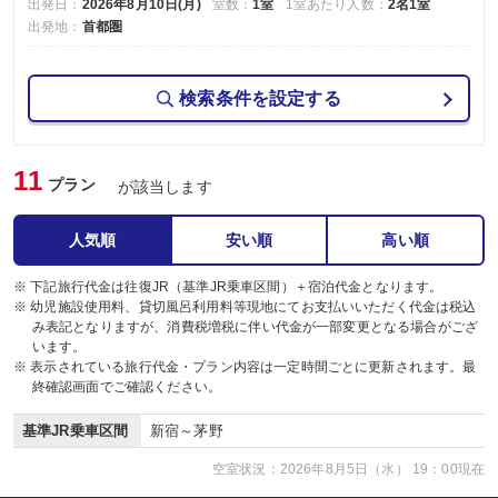
出発日：
2026年8月10日(月)
室数：
1室
1室あたり人数：
2名1室
出発地：
首都圏
検索条件を設定する
11
プラン
が該当します
人気順
安い順
高い順
※ 下記旅行代金は往復JR（基準JR乗車区間）＋宿泊代金となります。
※ 幼児施設使用料、貸切風呂利用料等現地にてお支払いいただく代金は税込
み表記となりますが、消費税増税に伴い代金が一部変更となる場合がござ
います。
※ 表示されている旅行代金・プラン内容は一定時間ごとに更新されます。最
終確認画面でご確認ください。
基準JR乗車区間
新宿～茅野
空室状況：2026年8月5日（水） 19：00現在