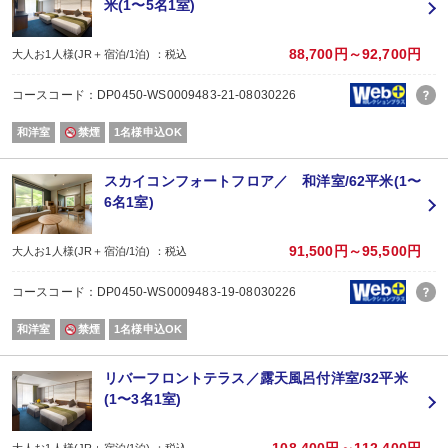
米(1〜5名1室)
尚、施設使用料・レストラン利用料として2,200円（税込）をいただいており
※茅野駅からの送迎を希望される場合、前日の17時までにホテルに連絡して予
88,700円～92,700円
大人お1人様(JR＋宿泊/1泊) ：税込
詳細は当館HPを参照ください。
コースコード：DP0450-WS0009483-21-08030226
和洋室
禁煙
1名様申込OK
スカイコンフォートフロア／ 和洋室/62平米(1〜
6名1室)
91,500円～95,500円
大人お1人様(JR＋宿泊/1泊) ：税込
コースコード：DP0450-WS0009483-19-08030226
和洋室
禁煙
1名様申込OK
リバーフロントテラス／露天風呂付洋室/32平米
(1〜3名1室)
大人お1人様(JR＋宿泊/1泊) ：税込