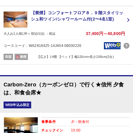
【お楽しみメニュー】
・売店でご利用いただける売店券１，０００円分付（１室につき滞在中１枚）
【禁煙】コンフォートフロア８．９階スタイリッ
シュ和ツイン/シャワールーム付(2〜4名1室)
■夕食
場所:
レストラン
37,400円～40,800円
大人お1人様(JR＋宿泊/1泊) ：税込
内容:
予約条件入力の画面でチェックを入れてください。
コースコード：WA2816425-14J404-08030226
■朝食
場所:
和室
禁煙
【広さ】14畳 【ベッド】幅120cm×長さ200cm(2台)
レストラン
内容:
和洋バイキング
Carbon-Zero（カーボンゼロ）で行く★信州 夕食
は、和食会席★
WEB申込み限定
食事条件
夕・朝食付
チェックイン
15:00