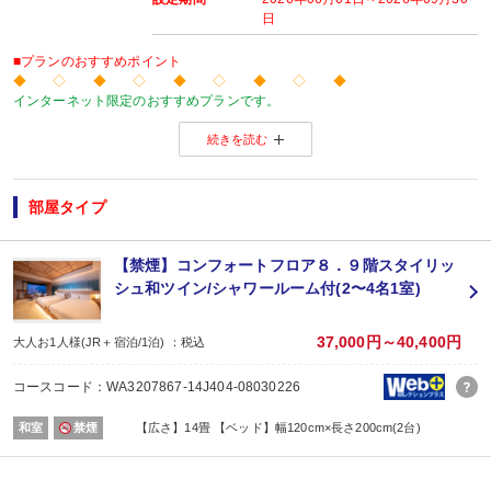
日
■プランのおすすめポイント
◆ ◇ ◆ ◇ ◆ ◇ ◆ ◇ ◆
インターネット限定のおすすめプランです。
温泉旅館から市内のホテルまで人気のお宿をご用意！
続きを読む
※店頭・電話・メールでのお問合せや申込みは出来ません。
◆ ◇ ◆ ◇ ◆ ◇ ◆ ◇ ◆
【お楽しみメニュー】
・売店でご利用いただける売店券１，０００円分付（１室につき滞在中１枚）
部屋タイプ
■夕食
【禁煙】コンフォートフロア８．９階スタイリッ
場所:
シュ和ツイン/シャワールーム付(2〜4名1室)
レストラン
内容:
夕食開始時間を１）18:00～２）18:30～３）19:00～よりお選びいただけます。
37,000円～40,400円
大人お1人様(JR＋宿泊/1泊) ：税込
■朝食
場所:
コースコード：WA3207867-14J404-08030226
レストラン
内容:
和室
禁煙
【広さ】14畳 【ベッド】幅120cm×長さ200cm(2台)
時間：07：00～09：00