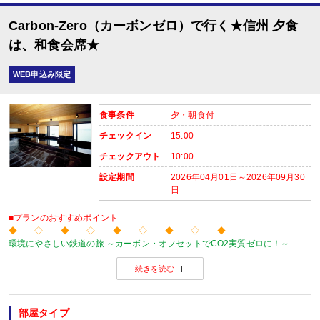
Carbon-Zero（カーボンゼロ）で行く★信州 夕食
は、和食会席★
WEB申込み限定
食事条件
夕・朝食付
チェックイン
15:00
チェックアウト
10:00
設定期間
2026年04月01日～2026年09月30
日
■プランのおすすめポイント
◆ ◇ ◆ ◇ ◆ ◇ ◆ ◇ ◆
環境にやさしい鉄道の旅 ～カーボン・オフセットでCO2実質ゼロに！～
当プランの旅行代金にはカーボン・オフセット代金（J-クレジット代金）が含
続きを読む
森林保全に役立てられます。
旅行の移動で排出されるCO2を埋め合わせ（オフセット）出来る仕組みとなっ
※カーボン・オフセットについて、詳しくは
こちら
をご覧ください。
◆ ◇ ◆ ◇ ◆ ◇ ◆ ◇ ◆
部屋タイプ