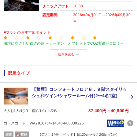
チェックアウト
10:00
設定期間
2026年04月01日～2026年09月30
日
■プランのおすすめポイント
◆ ◇ ◆ ◇ ◆ ◇ ◆ ◇ ◆
環境にやさしい鉄道の旅 ～カーボン・オフセットでCO2実質ゼロに！～
当プランの旅行代金にはカーボン・オフセット代金（J-クレジット代金）が含
続きを読む
森林保全に役立てられます。
旅行の移動で排出されるCO2を埋め合わせ（オフセット）出来る仕組みとなっ
※カーボン・オフセットについて、詳しくは
こちら
をご覧ください。
◆ ◇ ◆ ◇ ◆ ◇ ◆ ◇ ◆
部屋タイプ
【お楽しみメニュー】
・売店でご利用いただける売店券１，０００円分付（１室につき滞在中１枚）
【禁煙】コンフォートフロア８．９階スタイリッ
シュ和ツイン/シャワールーム付(2〜4名1室)
■夕食
場所:
レストラン
37,400円～40,800円
大人お1人様(JR＋宿泊/1泊) ：税込
内容:
※夕食開始時間は満席でご希望に添えない場合があります。予めご了承くださ
コースコード：WA2816754-14J404-08030226
■朝食
場所:
和室
禁煙
【広さ】14畳 【ベッド】幅120cm×長さ200cm(2台)