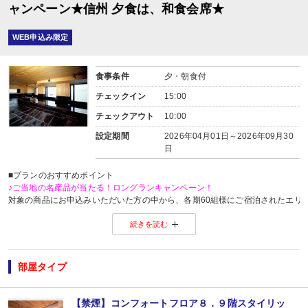
ャンペーン★信州 夕食は、和食会席★
WEB申込み限定
食事条件
夕・朝食付
チェックイン
15:00
チェックアウト
10:00
設定期間
2026年04月01日～2026年09月30
日
■プランのおすすめポイント
♪ご当地の名産品が当たる！ロングランキャンペーン！
対象の商品にお申込みいただいた方の中から、各期60組様にご宿泊されたエリ
※当選した方には各期終了後の翌月中旬頃にメールにてご連絡いたします。
続きを読む
当選した場合は、ご当地名産品発送のため、お客様の氏名・住所・電話番号
ご当地名産品発送以外の目的では使用いたしません。
※「＠nta.co.jp」よりメールをお送りいたしますので、ドメイン受信設定をさ
※
ご当地名産品キャンペーンサイト 詳しくはこちら
部屋タイプ
【お楽しみメニュー】
・売店でご利用いただける売店券１，０００円分付（１室につき滞在中１枚）
【禁煙】コンフォートフロア８．９階スタイリッ