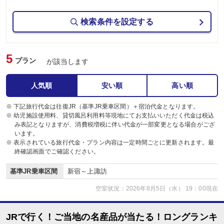
検索条件を設定する
5
プラン
が該当します
人気順
安い順
高い順
※ 下記旅行代金は往復JR（基準JR乗車区間）＋宿泊代金となります。
※ 幼児施設使用料、貸切風呂利用料等現地にてお支払いいただく代金は税込
み表記となりますが、消費税増税に伴い代金が一部変更となる場合がござ
います。
※ 表示されている旅行代金・プラン内容は一定時間ごとに更新されます。最
終確認画面でご確認ください。
基準JR乗車区間
新宿～上諏訪
空室状況：2026年8月5日（水） 19：00現在
JRで行く！ご当地の名産品が当たる！ロングランキ