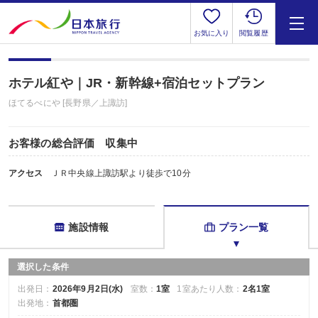
お気に入り
閲覧履歴
ホテル紅や｜JR・新幹線+宿泊セットプラン
ほてるべにや [長野県／上諏訪]
お客様の総合評価 収集中
アクセス
ＪＲ中央線上諏訪駅より徒歩で10分
施設情報
プラン一覧
選択した条件
出発日：
2026年9月2日(水)
室数：
1室
1室あたり人数：
2名1室
出発地：
首都圏