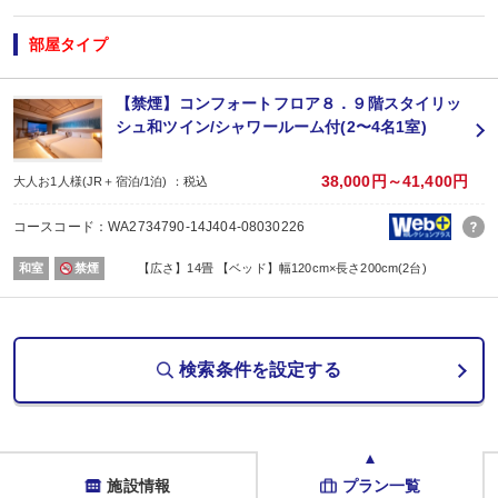
【お楽しみメニュー】
・売店でご利用いただける売店券１，０００円分付（１室につき滞在中１枚）
部屋タイプ
■夕食
【禁煙】コンフォートフロア８．９階スタイリッ
場所:
シュ和ツイン/シャワールーム付(2〜4名1室)
レストラン
内容:
和食会席
38,000円～41,400円
大人お1人様(JR＋宿泊/1泊) ：税込
■朝食
場所:
コースコード：WA2734790-14J404-08030226
レストラン
内容:
和室
禁煙
【広さ】14畳 【ベッド】幅120cm×長さ200cm(2台)
和洋バイキング
検索条件を設定する
施設情報
プラン一覧