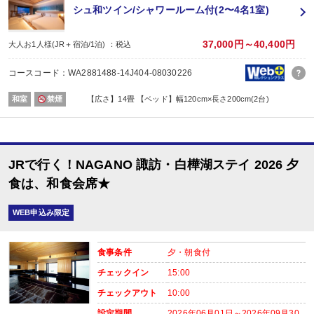
シュ和ツイン/シャワールーム付(2〜4名1室)
■夕食
場所:
レストラン
37,000円～40,400円
大人お1人様(JR＋宿泊/1泊) ：税込
内容:
和食会席
コースコード：WA2881488-14J404-08030226
■朝食
場所:
和室
禁煙
【広さ】14畳 【ベッド】幅120cm×長さ200cm(2台)
レストラン
内容:
和洋バイキング
JRで行く！NAGANO 諏訪・白樺湖ステイ 2026 夕
食は、和食会席★
WEB申込み限定
食事条件
夕・朝食付
チェックイン
15:00
チェックアウト
10:00
設定期間
2026年06月01日～2026年09月30