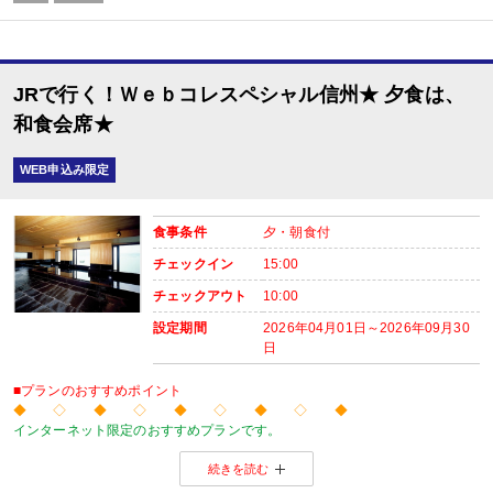
レストラン
内容:
時間：07：00～09：00
JRで行く！Ｗｅｂコレスペシャル信州★ 夕食は、
和食会席★
WEB申込み限定
食事条件
夕・朝食付
チェックイン
15:00
チェックアウト
10:00
設定期間
2026年04月01日～2026年09月30
日
■プランのおすすめポイント
◆ ◇ ◆ ◇ ◆ ◇ ◆ ◇ ◆
インターネット限定のおすすめプランです。
温泉旅館から市内のホテルまで人気のお宿をご用意！
続きを読む
※店頭・電話・メールでのお問合せや申込みは出来ません。
◆ ◇ ◆ ◇ ◆ ◇ ◆ ◇ ◆