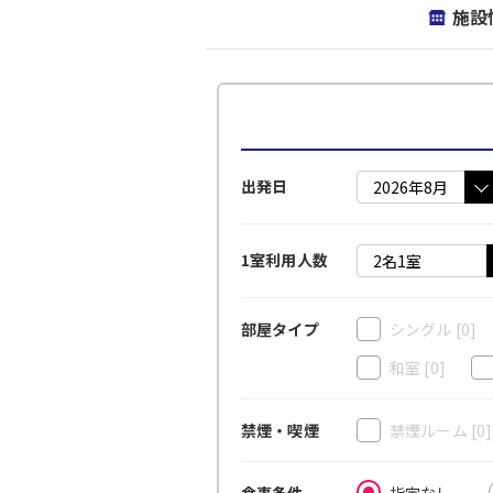
施設
出発日
1室利用人数
シングル
[0]
部屋タイプ
和室
[0]
禁煙ルーム
[0
禁煙・喫煙
指定なし