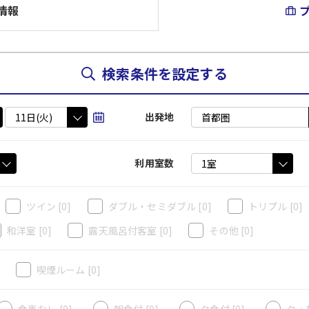
情報
検索条件を設定する
出発地
利用室数
ツイン
[0]
ダブル・セミダブル
[0]
トリプル
[0]
和洋室
[0]
露天風呂付客室
[0]
その他
[0]
]
喫煙ルーム
[0]
食事なし [0]
朝食付 [0]
夕食付 [0]
夕・朝