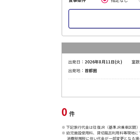
食事条件
出発日：
2026年8月11日(火)
室数
出発地：
首都圏
0
件
※ 下記旅行代金は往復JR（基準JR乗車区間
※ 幼児施設使用料、貸切風呂利用料等現地
消費税増税に伴い代金が一部変更となる場