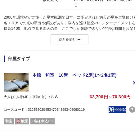
日
2006年環境省が実施した星空観測で日本一に認定された満天の星をご覧頂け
各エリアでの光の演出や解説があり、場内を巡り星空のエンターテイメントを
標高1400ｍ地点で見る満天の星 ここでしか体験できない特別な時間をお楽し
（雨天時はガイドによる星の話や映像を使ったプログラムなどを開催していま
続きを読む
営業時間 上りゴンドラ17：00〜20：00 プログラム終了21：00（場内点灯
下りゴンドラ 常時運行
◆ウインター営業（12月〜3月）
上りゴンドラ18：00〜19：30 プログラム終了20：30（場内点灯）
部屋タイプ
下りゴンドラ常時運行
天空の楽園星空ナイトツアー ゴンドラチケットがついた大変お得なプランで
本館 和室 10畳 ベッド2床(1〜2名1室)
またそこまでの送迎バスもついていますので お酒を飲まれていても安心です
（チケットは完全予約制となっていますが お客様自身での購入は不要です）
送迎バスはホテル18：30出発 帰りはバス駐車場21：00集合です
お食事はバイキングで17：15〜開始となりますす。お食事をおすませの上ナイ
63,700円～70,300円
大人お1人様(JR＋宿泊/1泊) ：税込
また3歳以上の幼児の方はバス代としてお一人1100円必要となります
標高1400ｍの場所ですので気温も20°c-を下回ります 春秋は防寒着が必要です
コースコード：312535020953470343993-08060219
特に冬季は相当冷え-10℃を下回りますのでダウンジャケット等の暖かい服装と
天候不順で不参加でもチケット代 バス代の現金返金はありませんが 一部を
和室
禁煙
1名様申込OK