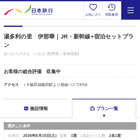
お気に入り
閲覧履歴
湯多利の里 伊那華｜JR・新幹線+宿泊セットプラ
ン
ゆったりのさと いなか [長野県／昼神温泉]
お客様の総合評価 収集中
アクセス
ＪＲ飯田線飯田駅より路線バスで40分
施設情報
プラン一覧
選択した条件
出発日：
2026年8月15日(土)
室数：
1室
1室あたり人数：
2名1室