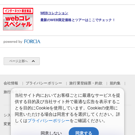
WEBコレクション
最新のWEB限定価格とツアーはここでチェック！
ページ上部へ
会社情報
プライバシーポリシー
旅行業登録票・約款
規約集
旅行条件書
サイトマップ
当社サイト内においてお客様ごとに最適なサービスを提
供する目的及び当社サイト外で最適な広告を表示するこ
とを目的にCookieを使用しています。Cookieの使用に
同意いただける場合は同意するを選択してください。詳
システムメンテナンスのお知らせ
お申込みまでの手順
しくは
プライバシーポリシー
をご確認ください。
変更・取消のご案内
よくある質問
予約確認・変更
同意しない
同意する