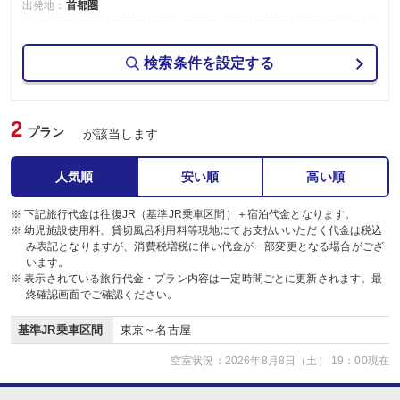
出発地：
首都圏
検索条件を設定する
2
プラン
が該当します
人気順
安い順
高い順
※ 下記旅行代金は往復JR（基準JR乗車区間）＋宿泊代金となります。
※ 幼児施設使用料、貸切風呂利用料等現地にてお支払いいただく代金は税込
み表記となりますが、消費税増税に伴い代金が一部変更となる場合がござ
います。
※ 表示されている旅行代金・プラン内容は一定時間ごとに更新されます。最
終確認画面でご確認ください。
基準JR乗車区間
東京～名古屋
空室状況：2026年8月8日（土） 19：00現在