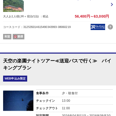
06月、07月は東北フェア
08月、09月は九州フェア
10月、11月は北陸・新潟フェア開催
3時チェックイン、11時チェックアウト、22時間のロングステイしていただけ
56,400円～63,000円
大人お1人様(JR＋宿泊/1泊) ：税込
★お風呂♪
単純硫黄泉の肌にやさしい”美人の湯”。7種の庭園露天・内湯4種・足湯9種の
コースコード：312535014615490343993-08060219
-------------------------------------------------------------------------------------------------
★施設案内♪
和室
禁煙
各階に何度でも自由にお着替え頂ける「浴衣バー」を各階に設置。
3階通路ギャラリースペースにはお子様が楽しめる「こども図書館」も設置して
------------------------------------------------------------------------------------------------
★おもてなし♪
最寄りのバス停もしくは駅までの送迎も承っております。又名古屋駅まで1日1
天空の楽園ナイトツアー≪送迎バスで行く≫ バイ
還暦祝いのちゃんちゃんこの貸し出し、別注で鯛の御頭付もご用意できます。
その他お祝いに別注で誕生日ケーキや花束もご用意できます。
キングプラン
WEB申込み限定
食事条件
夕・朝食付
チェックイン
13:00
チェックアウト
11:00
設定期間
2026年04月01日～2026年09月30