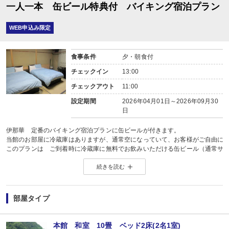
一人一本 缶ビール特典付 バイキング宿泊プラン
WEB申込み限定
食事条件
夕・朝食付
チェックイン
13:00
チェックアウト
11:00
設定期間
2026年04月01日～2026年09月30
日
伊那華 定番のバイキング宿泊プランに缶ビールが付きます。
当館のお部屋に冷蔵庫はありますが、通常空になっていて、お客様がご自由に
このプランは ご到着時に冷蔵庫に無料でお飲みいただける缶ビール（通常サイズ
ご到着されたらすぐに一息ついていただけます。
続きを読む
もちろん、ご入浴後のお楽しみにもどうぞ。
お子様にはペットボトルの飲料をご用意いたします。（添い寝を除く）
銘柄は指定できませんのであしからずご了承ください。
★お食事♪
部屋タイプ
和・洋・中の味60種類のお料理をご用意しております。
12月〜03月は北海道フェア
04月、05月は中国・四国フェア
本館 和室 10畳 ベッド2床(2名1室)