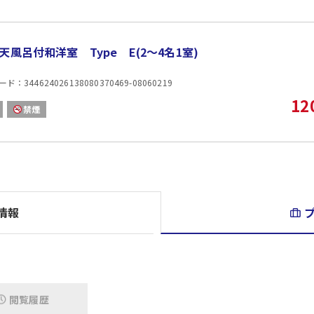
翡翠冬瓜のオリーブ豚そぼろ餡・鱧皮レモン酢
夏野菜の水晶ゼリー
お造り三種取合せ
天風呂付和洋室 Type E(2〜4名1室)
愛媛産真鯛・淡路鱧・香川産真蛸
オリーブ牛の陶板焼 夏野菜添え 自家製ディップ
：344624026138080370469-08060219
鰹の竜田揚げ 特製レモンのタルタルソース
冷製ロワイヤル あおさ海苔のジュレ
12
禁煙
オリーブ地鶏とあまごのひらら焼き
御食事 釜焚きご飯・徳島特産半田素麺・香の物
本日のデザート
※時期・仕入れにより一部変更になる場合があります
※写真はイメージです
※以降の内容は決定次第掲載いたします
◆朝食：ダイニングにて和朝食
情報
◆チェックイン：15:00 アウト：11:00
閲覧履歴