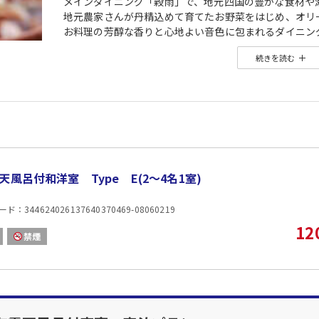
メインダイニング「穀雨」で、地元四国の豊かな食材や
地元農家さんが丹精込めて育てたお野菜をはじめ、オリ
お料理の芳醇な香りと心地よい音色に包まれるダイニン
◆夕食：ダイニングにて季節の懐石
続きを読む
※写真はイメージです
◆朝食：ダイニングにて和朝食
◆チェックイン：15:00 アウト：11:00
【ヒュッテご宿泊特典】
■サウナ付or岩盤浴チェア付の貸切露天風呂「なごみ湯」1
※利用時間：15:00-24:00/6:00-10:00（最終スタート23:0
ご希望の場合は、タイプ・時間をお教えください
ホテルニューアワジグループナビダイヤル（0570-0788
天風呂付和洋室 Type E(2〜4名1室)
：344624026137640370469-08060219
12
禁煙