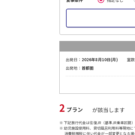
食事条件
出発日：
2026年8月10日(月)
室数
出発地：
首都圏
2
プラン
が該当します
※ 下記旅行代金は往復JR（基準JR乗車区間
※ 幼児施設使用料、貸切風呂利用料等現地
消費税増税に伴い代金が一部変更となる場