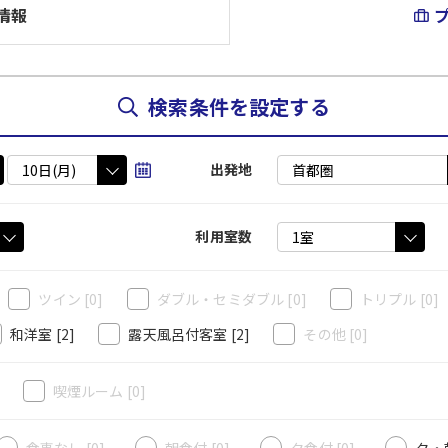
情報
検索条件を設定する
出発地
利用室数
ツイン
[0]
ダブル・セミダブル
[0]
トリプル
[0]
和洋室
[2]
露天風呂付客室
[2]
その他
[0]
]
喫煙ルーム
[0]
食事なし [0]
朝食付 [0]
夕食付 [0]
夕・朝