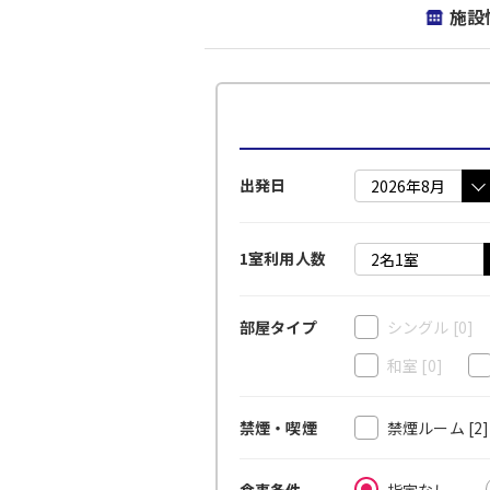
施設
出発日
1室利用人数
シングル
[0]
部屋タイプ
和室
[0]
禁煙ルーム
[2
禁煙・喫煙
指定なし