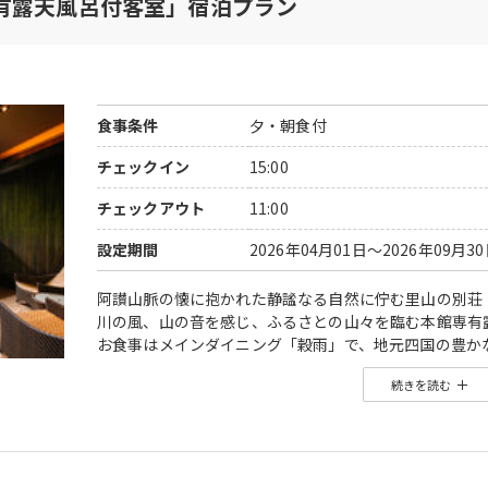
有露天風呂付客室」宿泊プラン
食事条件
夕・朝食付
チェックイン
15:00
チェックアウト
11:00
設定期間
2026年04月01日～2026年09月3
阿讃山脈の懐に抱かれた静謐なる自然に佇む里山の別荘「阿讃琴
川の風、山の音を感じ、ふるさとの山々を臨む本館専有
お食事はメインダイニング「穀雨」で、地元四国の豊か
そして、自家源泉の温泉を湛えた河畔風呂「せせらぎ」
続きを読む
四季彩る稜線を見上げ野山の風が和む里山で、暮らすよ
里の趣と暖炉や囲炉裏の温もりに包まれた理想の休日を
◆夕食：ダイニングにて季節の懐石
【夏のお品書き】 2026/6/1〜2026/8/31
夏の前菜取合せ