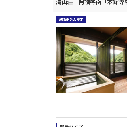
湯山荘 阿讃琴南「本館専
WEB申込み限定
部屋タイプ