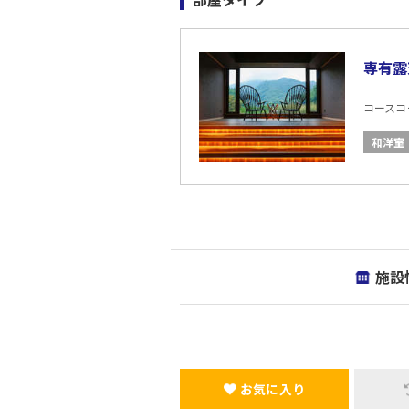
専有露
コースコード
和洋室
施設
お気に入り