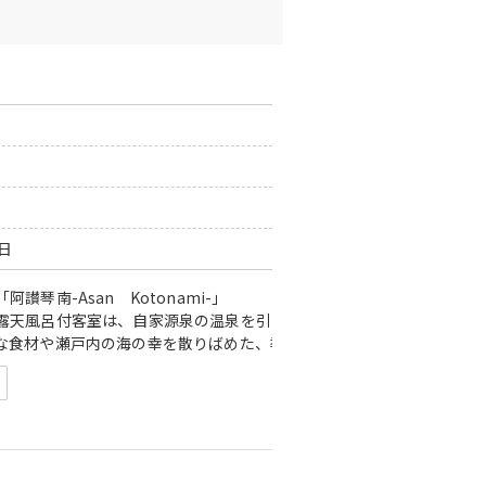
0日
南-Asan Kotonami-」
露天風呂付客室は、自家源泉の温泉を引いた露天風呂を備え、静かな
な食材や瀬戸内の海の幸を散りばめた、季節の懐石をご用意。
では滝の音や野鳥のさえずりがゆっくりと時を刻み、心身を開放する贅
うに泊まる
お過ごし下さい