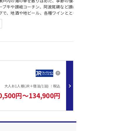
瀬戸内の海の幸を散りばめた、季節の懐石をご用意。
ーブ牛や讃岐コーチン、阿波尾鶏など讃岐・阿波の食材を中心に、山々
グで、地酒や地ビール、各種ワインとともにお愉しみくださいませ。
回60分間無料（通常4,400円税込）
0/9:00）
57）
大人お1人様(JR＋宿泊/1泊) ：税込
0,500円～134,900円