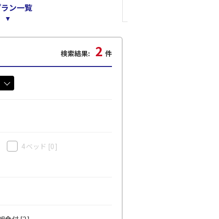
プラン一覧
2
検索結果:
件
4ベッド
[0]
食付 [2]