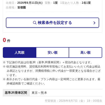
出発日：
2026年8月11日(火)
室数：
1室
1室あたり人数：
2名1室
出発地：
首都圏
検索条件を設定する
0
件
人気順
安い順
高い順
※ 下記旅行代金は往復JR（基準JR乗車区間）＋宿泊代金となります。
※ 幼児施設使用料、貸切風呂利用料等現地にてお支払いいただく代金は税込
み表記となりますが、消費税増税に伴い代金が一部変更となる場合がござ
います。
※ 表示されている旅行代金・プラン内容は一定時間ごとに更新されます。最
終確認画面でご確認ください。
基準JR乗車区間
東京～熊本
空室状況：2026年8月7日（金） 19：00現在