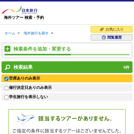
海外ツアー 検索・予約
お気に入り
ホーム
>
海外旅行を探す
>
閲覧履歴
検索条件を追加・変更する
検索結果
0
件
空席ありのみ表示
催行決定日ありのみ表示
学生旅行を表示しない