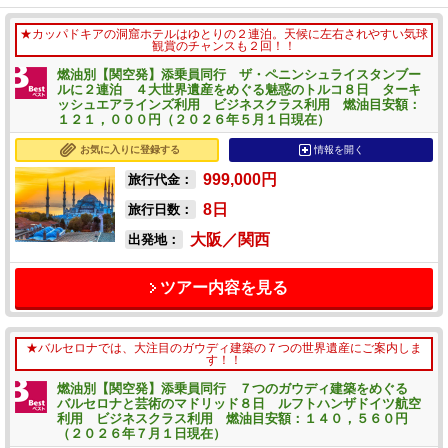
★カッパドキアの洞窟ホテルはゆとりの２連泊。天候に左右されやすい気球
観賞のチャンスも２回！！
燃油別【関空発】添乗員同行 ザ・ペニンシュライスタンブー
ルに２連泊 ４大世界遺産をめぐる魅惑のトルコ８日 ターキ
ッシュエアラインズ利用 ビジネスクラス利用 燃油目安額：
１２１，０００円（２０２６年５月１日現在）
お気に入りに登録する
情報を開く
999,000
円
旅行代金：
8
日
旅行日数：
大阪／関西
出発地：
ツアー内容を見る
★バルセロナでは、大注目のガウディ建築の７つの世界遺産にご案内しま
す！！
燃油別【関空発】添乗員同行 ７つのガウディ建築をめぐる
バルセロナと芸術のマドリッド８日 ルフトハンザドイツ航空
利用 ビジネスクラス利用 燃油目安額：１４０，５６０円
（２０２６年７月１日現在）