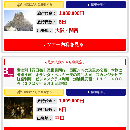
お気に入りに登録する
情報を開く
1,089,000
円
旅行代金：
8
日
旅行日数：
大阪／関西
出発地：
ツアー内容を見る
★最大人数２４名様限定。
燃油別【羽田発】添乗員同行 巨匠たちの珠玉の名画 本物に
出逢う旅 オランダ・ベルギー美の巡礼８日 スカンジナビア
航空利用 ビジネスクラス利用 燃油目安額：１１３，４００
円（２０２６年５月１日現在）
お気に入りに登録する
情報を開く
1,099,000
円
旅行代金：
8
日
旅行日数：
羽田
出発地：