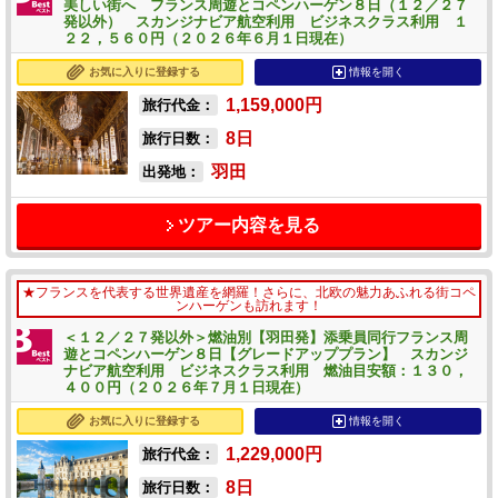
美しい街へ フランス周遊とコペンハーゲン８日（１２／２７
発以外） スカンジナビア航空利用 ビジネスクラス利用 １
２２，５６０円（２０２６年６月１日現在）
お気に入りに登録する
情報を開く
1,159,000
円
旅行代金：
8
日
旅行日数：
羽田
出発地：
ツアー内容を見る
★フランスを代表する世界遺産を網羅！さらに、北欧の魅力あふれる街コペ
ンハーゲンも訪れます！
＜１２／２７発以外＞燃油別【羽田発】添乗員同行フランス周
遊とコペンハーゲン８日【グレードアッププラン】 スカンジ
ナビア航空利用 ビジネスクラス利用 燃油目安額：１３０，
４００円（２０２６年７月１日現在）
お気に入りに登録する
情報を開く
1,229,000
円
旅行代金：
8
日
旅行日数：