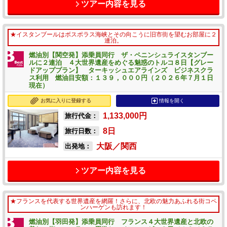
ツアー内容を見る
★イスタンブールはボスポラス海峡とその向こうに旧市街を望むお部屋に２
連泊。
燃油別【関空発】添乗員同行 ザ・ペニンシュライスタンブー
ルに２連泊 ４大世界遺産をめぐる魅惑のトルコ８日【グレー
ドアッププラン】 ターキッシュエアラインズ ビジネスクラ
ス利用 燃油目安額：１３９，０００円（２０２６年７月１日
現在）
お気に入りに登録する
情報を開く
1,133,000
円
旅行代金：
8
日
旅行日数：
大阪／関西
出発地：
ツアー内容を見る
★フランスを代表する世界遺産を網羅！さらに、北欧の魅力あふれる街コペ
ンハーゲンも訪れます！
燃油別【羽田発】添乗員同行 フランス４大世界遺産と北欧の