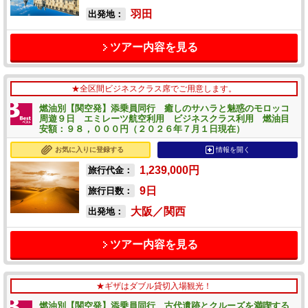
羽田
出発地：
ツアー内容を見る
★全区間ビジネスクラス席でご用意します。
燃油別【関空発】添乗員同行 癒しのサハラと魅惑のモロッコ
周遊９日 エミレーツ航空利用 ビジネスクラス利用 燃油目
安額：９８，０００円（２０２６年７月１日現在）
お気に入りに登録する
情報を開く
1,239,000
円
旅行代金：
9
日
旅行日数：
大阪／関西
出発地：
ツアー内容を見る
★ギザはダブル貸切入場観光！
燃油別【関空発】添乗員同行 古代遺跡とクルーズを満喫する