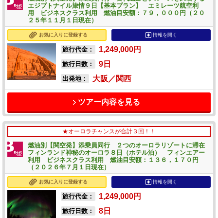
エジプトナイル旅情９日【基本プラン】 エミレーツ航空利
用 ビジネスクラス利用 燃油目安額：７９，０００円（２０
２５年１１月１日現在）
お気に入りに登録する
情報を開く
1,249,000
円
旅行代金：
9
日
旅行日数：
大阪／関西
出発地：
ツアー内容を見る
★オーロラチャンスが合計３回！！
燃油別【関空発】添乗員同行 ２つのオーロラリゾートに滞在
フィンランド神秘のオーロラ８日（ホテル泊） フィンエアー
利用 ビジネスクラス利用 燃油目安額：１３６，１７０円
（２０２６年７月１日現在）
お気に入りに登録する
情報を開く
1,249,000
円
旅行代金：
8
日
旅行日数：