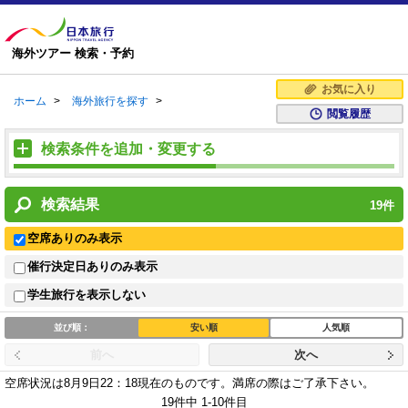
海外ツアー 検索・予約
お気に入り
ホーム
>
海外旅行を探す
>
閲覧履歴
検索条件を追加・変更する
検索結果
19
件
空席ありのみ表示
催行決定日ありのみ表示
学生旅行を表示しない
並び順：
安い順
人気順
前へ
次へ
空席状況は8月9日22：18現在のものです。
満席の際はご了承下さい。
19件中 1-10件目