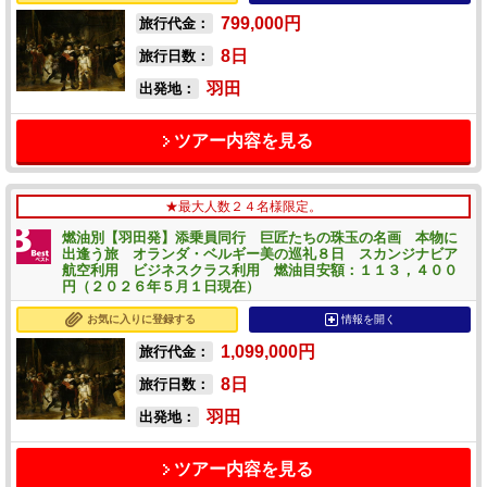
799,000
円
旅行代金：
8
日
旅行日数：
羽田
出発地：
ツアー内容を見る
★最大人数２４名様限定。
燃油別【羽田発】添乗員同行 巨匠たちの珠玉の名画 本物に
出逢う旅 オランダ・ベルギー美の巡礼８日 スカンジナビア
航空利用 ビジネスクラス利用 燃油目安額：１１３，４００
円（２０２６年５月１日現在）
お気に入りに登録する
情報を開く
1,099,000
円
旅行代金：
8
日
旅行日数：
羽田
出発地：
ツアー内容を見る