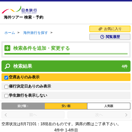
海外ツアー 検索・予約
お気に入り
ホーム
>
海外旅行を探す
>
閲覧履歴
検索条件を追加・変更する
検索結果
4
件
空席ありのみ表示
催行決定日ありのみ表示
学生旅行を表示しない
並び順：
安い順
人気順
前へ
次へ
空席状況は8月7日01：18現在のものです。
満席の際はご了承下さい。
4件中 1-4件目