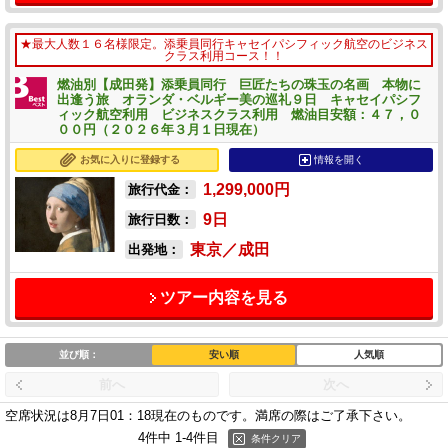
★最大人数１６名様限定。添乗員同行キャセイパシフィック航空のビジネス
クラス利用コース！！
燃油別【成田発】添乗員同行 巨匠たちの珠玉の名画 本物に
出逢う旅 オランダ・ベルギー美の巡礼９日 キャセイパシフ
ィック航空利用 ビジネスクラス利用 燃油目安額：４７，０
００円（２０２６年３月１日現在）
お気に入りに登録する
情報を開く
1,299,000
円
旅行代金：
9
日
旅行日数：
東京／成田
出発地：
ツアー内容を見る
並び順：
安い順
人気順
前へ
次へ
空席状況は8月7日01：18現在のものです。
満席の際はご了承下さい。
4件中 1-4件目
条件クリア