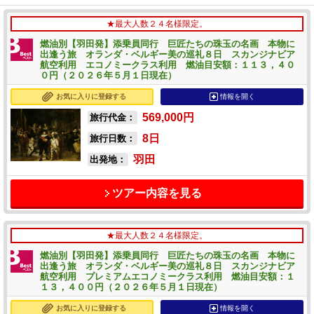
★最大人数２４名様限定。
燃油別【羽田発】添乗員同行 巨匠たちの珠玉の名画 本物に
出逢う旅 オランダ・ベルギー美の巡礼８日 スカンジナビア
航空利用 エコノミークラス利用 燃油目安額：１１３，４０
０円（２０２６年５月１日現在）
お気に入りに登録する
情報を開く
569,000
円
旅行代金：
8
日
旅行日数：
羽田
出発地：
ツアー内容を見る
★最大人数２４名様限定。
燃油別【羽田発】添乗員同行 巨匠たちの珠玉の名画 本物に
出逢う旅 オランダ・ベルギー美の巡礼８日 スカンジナビア
航空利用 プレミアムエコノミークラス利用 燃油目安額：１
１３，４００円（２０２６年５月１日現在）
お気に入りに登録する
情報を開く