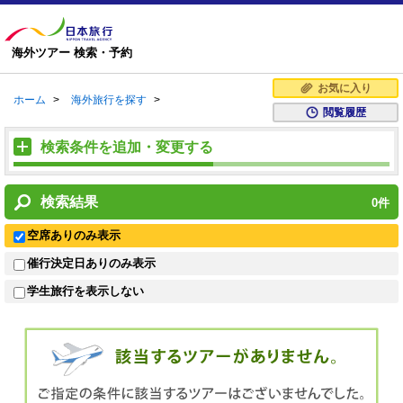
海外ツアー 検索・予約
お気に入り
ホーム
>
海外旅行を探す
>
閲覧履歴
検索条件を追加・変更する
検索結果
0
件
空席ありのみ表示
催行決定日ありのみ表示
学生旅行を表示しない