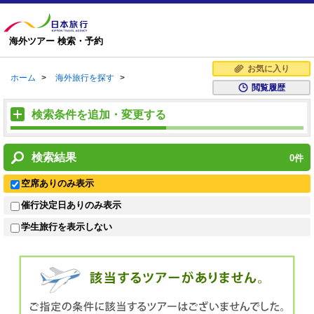
海外ツアー 検索・予約
お気に入り
ホーム
>
海外旅行を探す
>
閲覧履歴
検索条件を追加・変更する
検索結果
0
件
空席ありのみ表示
催行決定日ありのみ表示
学生旅行を表示しない