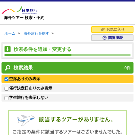
海外ツアー 検索・予約
お気に入り
ホーム
>
海外旅行を探す
>
閲覧履歴
検索条件を追加・変更する
検索結果
0
件
空席ありのみ表示
催行決定日ありのみ表示
学生旅行を表示しない