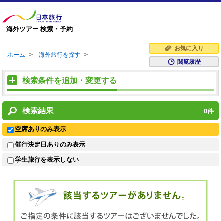
海外ツアー 検索・予約
お気に入り
ホーム
>
海外旅行を探す
>
閲覧履歴
検索条件を追加・変更する
検索結果
0
件
空席ありのみ表示
催行決定日ありのみ表示
学生旅行を表示しない