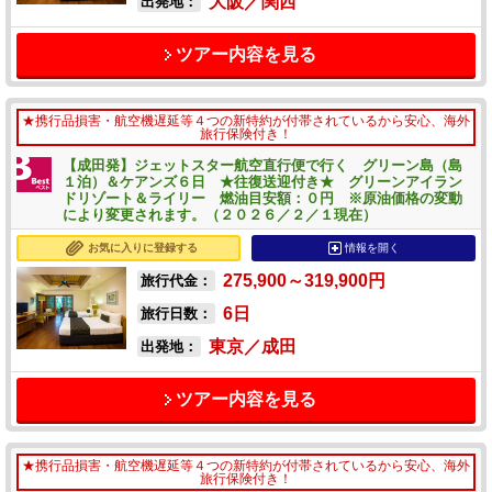
大阪／関西
出発地：
ツアー内容を見る
★携行品損害・航空機遅延等４つの新特約が付帯されているから安心、海外
旅行保険付き！
【成田発】ジェットスター航空直行便で行く グリーン島（島
１泊）＆ケアンズ６日 ★往復送迎付き★ グリーンアイラン
ドリゾート＆ライリー 燃油目安額：０円 ※原油価格の変動
により変更されます。（２０２６／２／１現在）
お気に入りに登録する
情報を開く
275,900～319,900
円
旅行代金：
6
日
旅行日数：
東京／成田
出発地：
ツアー内容を見る
★携行品損害・航空機遅延等４つの新特約が付帯されているから安心、海外
旅行保険付き！