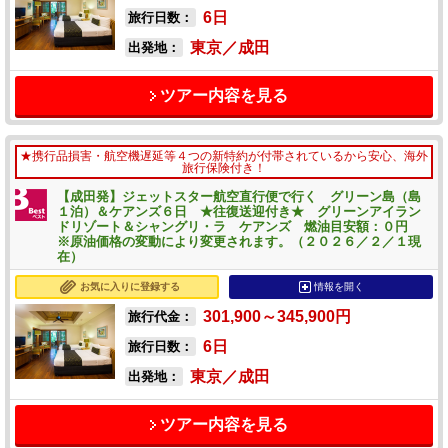
6
日
旅行日数：
東京／成田
出発地：
ツアー内容を見る
★携行品損害・航空機遅延等４つの新特約が付帯されているから安心、海外
旅行保険付き！
【成田発】ジェットスター航空直行便で行く グリーン島（島
１泊）＆ケアンズ６日 ★往復送迎付き★ グリーンアイラン
ドリゾート＆シャングリ・ラ ケアンズ 燃油目安額：０円
※原油価格の変動により変更されます。（２０２６／２／１現
在）
お気に入りに登録する
情報を開く
301,900～345,900
円
旅行代金：
6
日
旅行日数：
東京／成田
出発地：
ツアー内容を見る