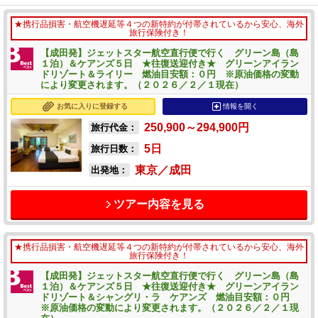
★携行品損害・航空機遅延等４つの新特約が付帯されているから安心、海外
旅行保険付き！
【成田発】ジェットスター航空直行便で行く グリーン島（島
１泊）＆ケアンズ５日 ★往復送迎付き★ グリーンアイラン
ドリゾート＆ライリー 燃油目安額：０円 ※原油価格の変動
により変更されます。（２０２６／２／１現在）
お気に入りに登録する
情報を開く
250,900～294,900
円
旅行代金：
5
日
旅行日数：
東京／成田
出発地：
ツアー内容を見る
★携行品損害・航空機遅延等４つの新特約が付帯されているから安心、海外
旅行保険付き！
【成田発】ジェットスター航空直行便で行く グリーン島（島
１泊）＆ケアンズ５日 ★往復送迎付き★ グリーンアイラン
ドリゾート＆シャングリ・ラ ケアンズ 燃油目安額：０円
※原油価格の変動により変更されます。（２０２６／２／１現