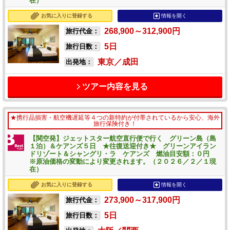
在）
お気に入りに登録する
情報を開く
268,900～312,900
円
旅行代金：
5
日
旅行日数：
東京／成田
出発地：
ツアー内容を見る
★携行品損害・航空機遅延等４つの新特約が付帯されているから安心、海外
旅行保険付き！
【関空発】ジェットスター航空直行便で行く グリーン島（島
１泊）＆ケアンズ５日 ★往復送迎付き★ グリーンアイラン
ドリゾート＆シャングリ・ラ ケアンズ 燃油目安額：０円
※原油価格の変動により変更されます。（２０２６／２／１現
在）
お気に入りに登録する
情報を開く
273,900～317,900
円
旅行代金：
5
日
旅行日数：