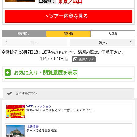
東京／成田
出発地：
ツアー内容を見る
並び順：
安い順
人気順
前へ
次へ
空席状況は8月7日18：18現在のものです。
満席の際はご了承下さい。
11件中 1-10件目
条件クリア
お気に入り・閲覧履歴を表示
おすすめプラン
WEBコレクション
最新のWEB限定価格とツアーはここでチェック！
世界遺産
テーマで巡る世界遺産