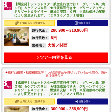
【関空発】ジェットスター航空直行便で行く グリーン島（島
１泊）＆ケアンズ６日 ★往復送迎付き★ グリーンアイラン
ドリゾート＆ライリー 燃油目安額：０円 ※原油価格の変動
により変更されます。（２０２６／２／１現在）
お気に入りに登録する
情報を開く
280,900～310,900
円
旅行代金：
6
日
旅行日数：
大阪／関西
出発地：
ツアー内容を見る
★携行品損害・航空機遅延等４つの新特約が付帯されているから安心、海外
旅行保険付き！
【成田発】ジェットスター航空直行便で行く グリーン島（島
２泊）＆ケアンズ６日 ★往復送迎付き★ グリーンアイラン
ドリゾート＆ライリー 燃油目安額：０円 ※原油価格の変動
により変更されます。（２０２６／２／１現在）
お気に入りに登録する
情報を開く
300,900～358,900
円
旅行代金：