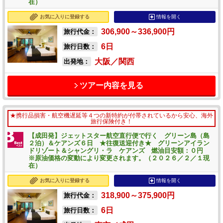
在）
お気に入りに登録する
情報を開く
306,900～336,900
円
旅行代金：
6
日
旅行日数：
大阪／関西
出発地：
ツアー内容を見る
★携行品損害・航空機遅延等４つの新特約が付帯されているから安心、海外
旅行保険付き！
【成田発】ジェットスター航空直行便で行く グリーン島（島
２泊）＆ケアンズ６日 ★往復送迎付き★ グリーンアイラン
ドリゾート＆シャングリ・ラ ケアンズ 燃油目安額：０円
※原油価格の変動により変更されます。（２０２６／２／１現
在）
お気に入りに登録する
情報を開く
318,900～375,900
円
旅行代金：
6
日
旅行日数：