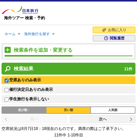
海外ツアー 検索・予約
お気に入り
ホーム
>
海外旅行を探す
>
閲覧履歴
検索条件を追加・変更する
検索結果
11
件
空席ありのみ表示
催行決定日ありのみ表示
学生旅行を表示しない
並び順：
安い順
人気順
前へ
次へ
空席状況は8月7日18：18現在のものです。
満席の際はご了承下さい。
11件中 1-10件目