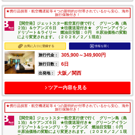
★携行品損害・航空機遅延等４つの新特約が付帯されているから安心、海外
旅行保険付き！
【関空発】ジェットスター航空直行便で行く グリーン島（島
２泊）＆ケアンズ６日 ★往復送迎付き★ グリーンアイラン
ドリゾート＆ライリー 燃油目安額：０円 ※原油価格の変動
により変更されます。（２０２６／２／１現在）
お気に入りに登録する
情報を開く
305,900～349,900
円
旅行代金：
6
日
旅行日数：
大阪／関西
出発地：
ツアー内容を見る
★携行品損害・航空機遅延等４つの新特約が付帯されているから安心、海外
旅行保険付き！
【関空発】ジェットスター航空直行便で行く グリーン島（島
１泊）＆ケアンズ６日 ★往復送迎付き★ グリーンアイラン
ドリゾート＆シャングリ・ラ ケアンズ 燃油目安額：０円
※原油価格の変動により変更されます。（２０２６／２／１現