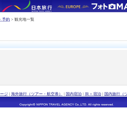
・予約
> 観光地一覧
ージ
|
海外旅行（ツアー・航空券）
|
国内宿泊
|
JR + 宿泊
|
国内旅行（