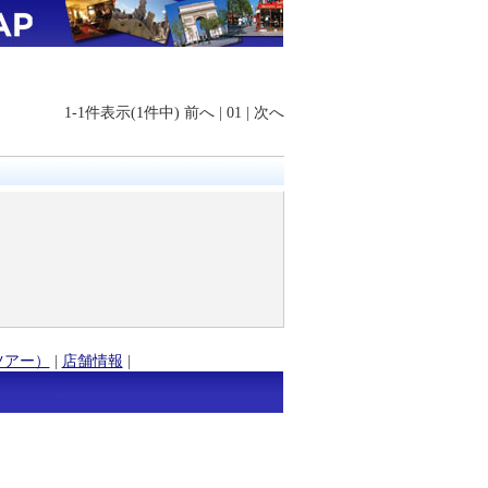
1-1件表示(1件中)
前へ
|
01
|
次へ
ツアー）
|
店舗情報
|