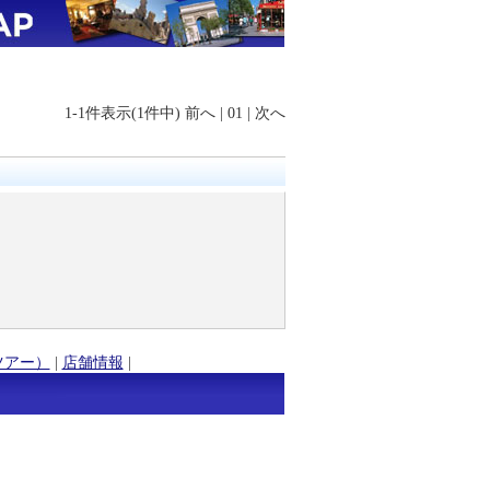
1-1件表示(1件中)
前へ
|
01
|
次へ
ツアー）
|
店舗情報
|