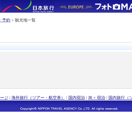
・予約
> 観光地一覧
ージ
|
海外旅行（ツアー・航空券）
|
国内宿泊
|
JR + 宿泊
|
国内旅行（