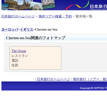
日本旅行ホームページ
>
海外ツアー検索・予約
> 観光地一覧
ヨーロッパ
>
イギリス
>
Clacton-on-Sea
Clacton-on-Sea関連のフォトマップ
The Ocean
レストラン
電話:
住所:
|
日本旅行ホームページ
|
海外旅行（ツアー・航