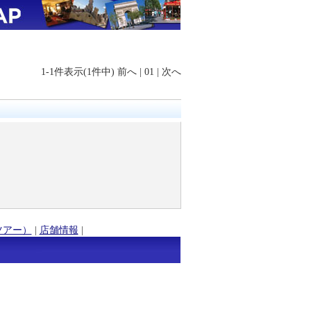
1-1件表示(1件中)
前へ
|
01
|
次へ
ツアー）
|
店舗情報
|