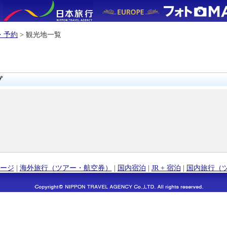
・予約
> 観光地一覧
プ
ージ
|
海外旅行（ツアー・航空券）
|
国内宿泊
|
JR + 宿泊
|
国内旅行（