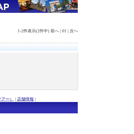
1-2件表示(2件中)
前へ
|
01
|
次へ
ツアー）
|
店舗情報
|