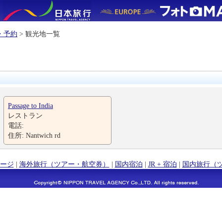
・予約
> 観光地一覧
Passage to India
レストラン
電話:
住所: Nantwich rd
ージ
|
海外旅行（ツアー・航空券）
|
国内宿泊
|
JR + 宿泊
|
国内旅行（