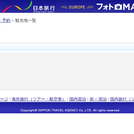
・予約
> 観光地一覧
ージ
|
海外旅行（ツアー・航空券）
|
国内宿泊
|
JR + 宿泊
|
国内旅行（