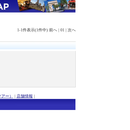
1-1件表示(1件中)
前へ
|
01
|
次へ
ツアー）
|
店舗情報
|