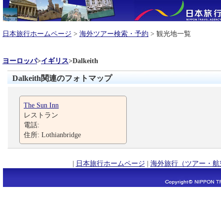
日本旅行ホームページ
>
海外ツアー検索・予約
> 観光地一覧
ヨーロッパ
>
イギリス
>
Dalkeith
Dalkeith関連のフォトマップ
The Sun Inn
レストラン
電話:
住所: Lothianbridge
|
日本旅行ホームページ
|
海外旅行（ツアー・航