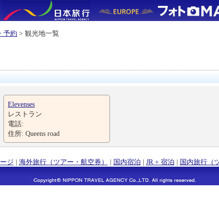
・予約
> 観光地一覧
Elevenses
レストラン
電話:
住所: Queens road
ージ
|
海外旅行（ツアー・航空券）
|
国内宿泊
|
JR + 宿泊
|
国内旅行（