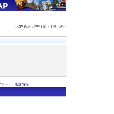
1-2件表示(2件中)
前へ
|
01
|
次へ
ツアー）
|
店舗情報
|