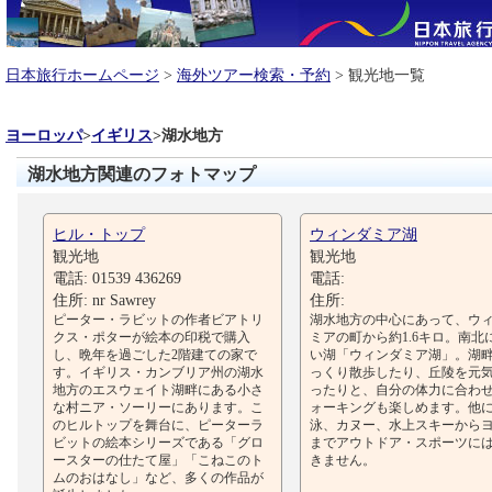
日本旅行ホームページ
>
海外ツアー検索・予約
> 観光地一覧
ヨーロッパ
>
イギリス
>
湖水地方
湖水地方関連のフォトマップ
ヒル・トップ
ウィンダミア湖
観光地
観光地
電話: 01539 436269
電話:
住所: nr Sawrey
住所:
ピーター・ラビットの作者ビアトリ
湖水地方の中心にあって、ウ
クス・ポターが絵本の印税で購入
ミアの町から約1.6キロ。南北
し、晩年を過ごした2階建ての家で
い湖「ウィンダミア湖」。湖
す。イギリス・カンブリア州の湖水
っくり散歩したり、丘陵を元
地方のエスウェイト湖畔にある小さ
ったりと、自分の体力に合わ
な村ニア・ソーリーにあります。こ
ォーキングも楽しめます。他
のヒルトップを舞台に、ピーターラ
泳、カヌー、水上スキーから
ビットの絵本シリーズである「グロ
までアウトドア・スポーツに
ースターの仕たて屋」「こねこのト
きません。
ムのおはなし」など、多くの作品が