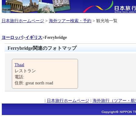
日本旅行ホームページ
>
海外ツアー検索・予約
> 観光地一覧
ヨーロッパ
>
イギリス
>
Ferrybridge
Ferrybridge関連のフォトマップ
Thaal
レストラン
電話:
住所: great north road
|
日本旅行ホームページ
|
海外旅行（ツアー・航